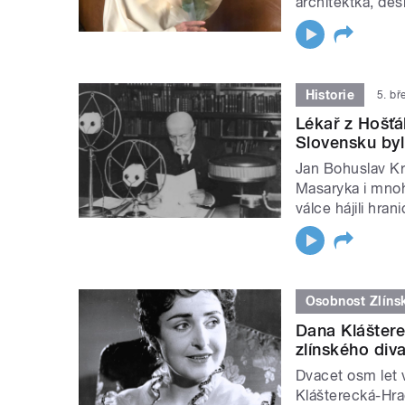
architektka, des
Historie
5. b
Lékař z Hošťá
Slovensku byl
Jan Bohuslav Kr
Masaryka i mnoh
válce hájili hra
Osobnost Zlíns
Dana Kláštere
zlínského diva
Dvacet osm let 
Klášterecká-Hrad