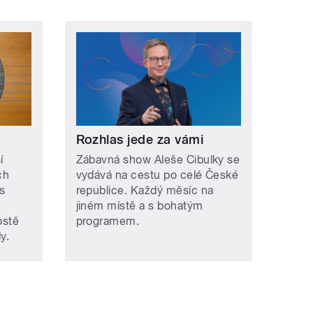
Rozhlas jede za vámi
í
Zábavná show Aleše Cibulky se
ch
vydává na cestu po celé České
s
republice. Každý měsíc na
jiném místě a s bohatým
ostě
programem.
y.