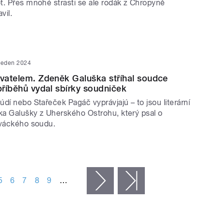
t. Přes mnohé strasti se ale rodák z Chropyně
vil.
 leden 2024
ovatelem. Zdeněk Galuška stříhal soudce
 příběhů vydal sbírky soudniček
dí nebo Stařeček Pagáč vyprávjajú – to jsou literární
ňka Galušky z Uherského Ostrohu, který psal o
ováckého soudu.
5
6
7
8
9
…
následující ›
poslední »