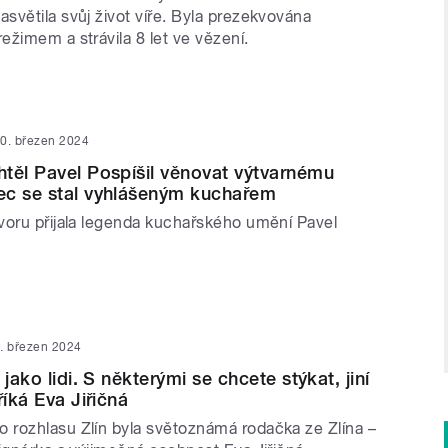
světila svůj život víře. Byla prezekvována
žimem a strávila 8 let ve vězení.
0. březen 2024
těl Pavel Pospíšil věnovat výtvarnému
ec se stal vyhlášeným kuchařem
voru přijala legenda kuchařského umění Pavel
. březen 2024
 jako lidi. S některými se chcete stýkat, jiní
říká Eva Jiřičná
rozhlasu Zlín byla světoznámá rodačka ze Zlína –