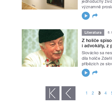
jednoduchý živo
významně prosla
Literatura
8.
Z holiče spis
i advokáty, z
Slovácko sa nesú
díla holiče Zde
příbězích ze sl
STRÁNKY
1
2
3
4
« první
‹ předchozí