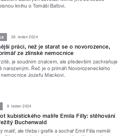
pisnou knihu o Tomáši Baťovi.
ka
26. leden 2024
jší práci, než je starat se o novorozence,
 primář ze zlínské nemocnice
rzitě, je soudním znalcem, ale především zachraňuje
ě narozeným. Řeč je o primáři Novorozeneckého
é nemocnice Jozefu Mackovi.
9. leden 2024
vot kubistického malíře Emila Filly: stěhování
řežitý Buchenwald
 malíř, ale třeba i grafik a sochař Emil Filla neměl