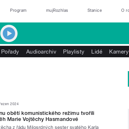
Program
mujRozhlas
Stanice
O r
Pořady
Audioarchiv
Playlisty
Lidé
Kamery
březen 2024
nu obětí komunistického režimu tvořili
íběh Marie Vojtěchy Hasmandové
těcha z řádu Milosrdných sester svatého Karla