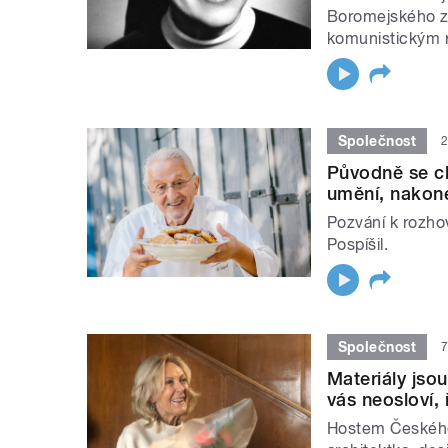
Boromejského za
komunistickým re
Společnost
2
Původně se ch
umění, nakon
Pozvání k rozho
Pospíšil.
Společnost
7
Materiály jsou
vás neosloví, 
Hostem Českého 