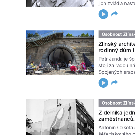
jich zvládla nas
Osobnost Zlíns
Zlínský archit
rodinný dům i
Petr Janda je šp
stojí za řadou n
Spojených arab
Osobnost Zlíns
Z dělníka jed
zaměstnanců. 
Antonín Cekota 
šéfa tiskového 