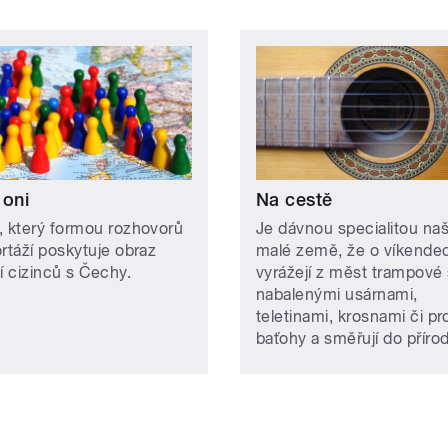
 oni
Na cestě
, který formou rozhovorů
Je dávnou specialitou naš
ortáží poskytuje obraz
malé země, že o víkende
í cizinců s Čechy.
vyrážejí z měst trampové 
nabalenými usárnami,
teletinami, krosnami či pr
baťohy a směřují do přírod