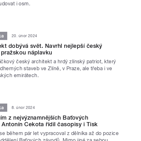
tudovat i osm.
ka
20. únor 2024
ekt dobývá svět. Navrhl nejlepší český
 pražskou náplavku
ičkový český architekt a hrdý zlínský patriot, který
ádherných staveb ve Zlíně, v Praze, ale třeba i ve
ských emirátech.
ka
8. únor 2024
ním z nejvýznamnějších Baťových
Antonín Cekota řídil časopisy i Tisk
se během pár let vypracoval z dělníka až do pozice
oddělení Baťových závodů. Mimo jiné za sebou