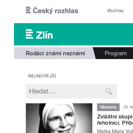
Přejít k hlavnímu obsahu
iRozhlas
Rodáci známí neznámí
Program
NEJNOVĚJŠÍ
Historie
25. 
Zvláštní skupi
řeholníci. Př
Matka Marie Voj