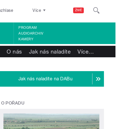
ozhlase
Více
ŽIVĚ
PROGRAM
AUDIOARCHIV
KAMERY
O nás
Jak nás naladíte
Více
…
Jak nás naladíte na DABu
O POŘADU