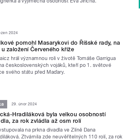
ignérka a výjimečná osobnost Eva Jiřičná.
řezen 2024
lkové pomohl Masarykovi do Říšské rady, na
 u založení Červeného kříže
aicz hrál významnou roli v životě Tomáše Garrigua
a československých vojáků, kteří po 1. světové
nice svého státu před Maďary.
ka
29. únor 2024
cká-Hradiláková byla velkou osobností
dla, za rok zvládla až osm rolí
vstupovala na prkna divadla ve Zlíně Dana
iláková. Ztvárnila zde neuvěřitelných 110 rolí, za rok