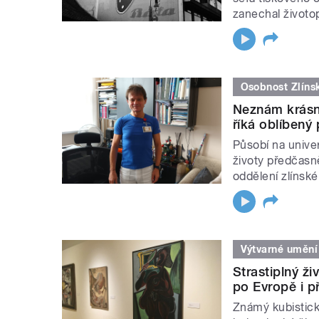
zanechal životo
Osobnost Zlíns
Neznám krásně
říká oblíbený
Působí na unive
životy předčasn
oddělení zlínsk
Výtvarné umění
Strastiplný ži
po Evropě i p
Známý kubistický