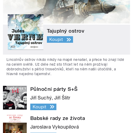
Tajuplný ostrov
Koupit
Lincolnův ostrov nikdo nikdy na mapě nenašel, a přece ho znají lidé
na celém světě. Už déle než sto třicet let na něm prožívají
dobrodružství s pěticí trosečníků, kteří na něm našli útočiště, a
hlavně nejedno tajemství.
Půlnoční párty S+Š
Jiří Suchý, Jiří Šlitr
Koupit
Babské rady ze života
Jaroslava Vykoupilová