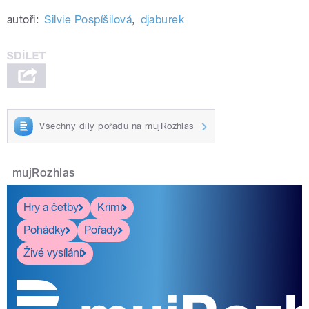
autoři:
Silvie Pospíšilová
,
djaburek
Všechny díly pořadu na mujRozhlas
mujRozhlas
Hry a četby
Krimi
Pohádky
Pořady
Živé vysílání