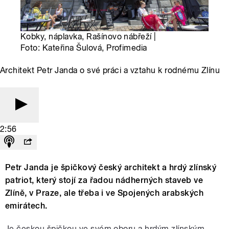
Kobky, náplavka, Rašínovo nábřeží |
Foto: Kateřina Šulová, Profimedia
Architekt Petr Janda o své práci a vztahu k rodnému Zlínu
2:56
Petr Janda je špičkový český architekt a hrdý zlínský
patriot, který stojí za řadou nádherných staveb ve
Zlíně, v Praze, ale třeba i ve Spojených arabských
emirátech.
Je českou špičkou ve svém oboru a hrdým zlínským