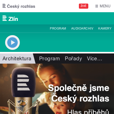
Přejít k hlavnímu obsahu
MENU
ŽIVĚ
PROGRAM
AUDIOARCHIV
KAMERY
Architektura
Program
Pořady
Více
…