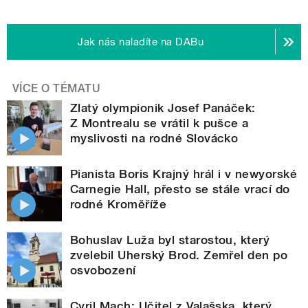
Jak nás naladíte na DABu
VÍCE O TÉMATU
Zlatý olympionik Josef Panáček:
Z Montrealu se vrátil k pušce a
myslivosti na rodné Slovácko
Pianista Boris Krajný hrál i v newyorské
Carnegie Hall, přesto se stále vrací do
rodné Kroměříže
Bohuslav Luža byl starostou, který
zvelebil Uherský Brod. Zemřel den po
osvobození
Cyril Mach: Učitel z Valašska, který