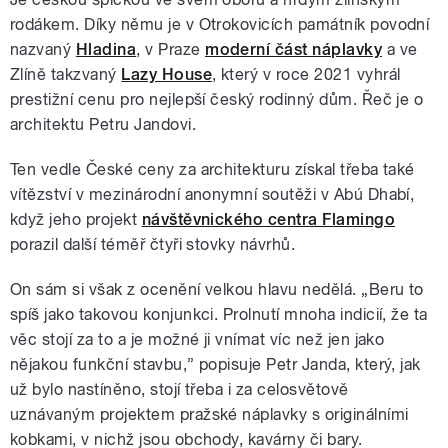
rodákem. Díky němu je v Otrokovicích památník povodní
nazvaný
Hladina
, v Praze
moderní část náplavky
a ve
Zlíně takzvaný
Lazy House
, který v roce 2021 vyhrál
prestižní cenu pro nejlepší český rodinný dům. Řeč je o
architektu Petru Jandovi.
Ten vedle České ceny za architekturu získal třeba také
vítězství v mezinárodní anonymní soutěži v Abú Dhabí,
když jeho projekt
návštěvnického centra Flamingo
porazil další téměř čtyři stovky návrhů.
On sám si však z ocenění velkou hlavu nedělá. „Beru to
spíš jako takovou konjunkci. Prolnutí mnoha indicií, že ta
věc stojí za to a je možné ji vnímat víc než jen jako
nějakou funkční stavbu,” popisuje Petr Janda, který, jak
už bylo nastíněno, stojí třeba i za celosvětově
uznávaným projektem pražské náplavky s originálními
kobkami, v nichž jsou obchody, kavárny či bary.