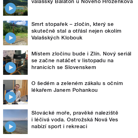
valašský Balaton u Nového Hrozenkova
Smrt stopařek – zločin, který se
skutečně stal a otřásl nejen okolím
Valašských Klobouk
Místem zločinu bude i Zlín. Nový seriál
se začne natáčet v listopadu na
hranicích se Slovenskem
O šedém a zeleném zákalu s očním
lékařem Janem Pohankou
Slovácké moře, pravěké naleziště
i léčivá voda. Ostrožská Nová Ves
nabízí sport i rekreaci