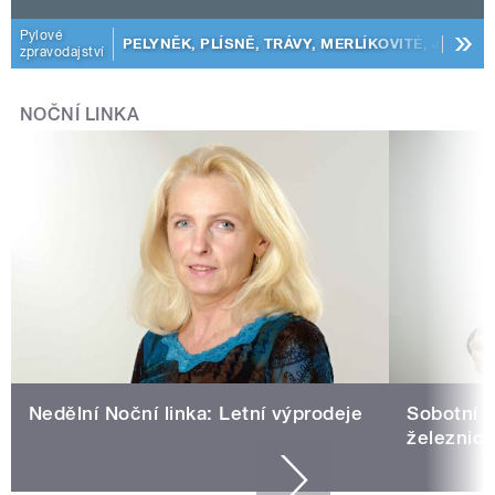
předp
Pylové
PELYNĚK, PLÍSNĚ, TRÁVY, MERLÍKOVITÉ, JITROC
zpravodajství
NOČNÍ LINKA
Nedělní Noční linka: Letní výprodeje
Sobotní N
železnicí