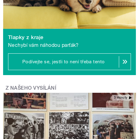
Tlapky z kraje
Nechybí vám náhodou parťák?
Podívejte se, jestli to není třeba tento
Z NAŠEHO VYSÍLÁNÍ
3 minuty