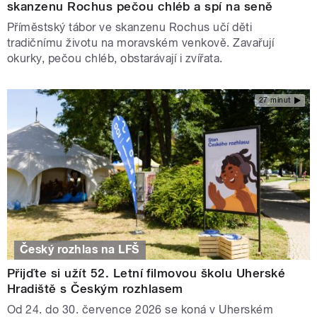
skanzenu Rochus pečou chléb a spí na seně
Příměstský tábor ve skanzenu Rochus učí děti
tradičnímu životu na moravském venkově. Zavařují
okurky, pečou chléb, obstarávají i zvířata.
27 minut
Český rozhlas na LFŠ
Přijďte si užít 52. Letní filmovou školu Uherské
Hradiště s Českým rozhlasem
Od 24. do 30. července 2026 se koná v Uherském