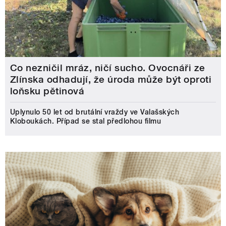
Co nezničil mráz, ničí sucho. Ovocnáři ze
Zlínska odhadují, že úroda může být oproti
loňsku pětinová
Uplynulo 50 let od brutální vraždy ve Valašských
Kloboukách. Případ se stal předlohou filmu