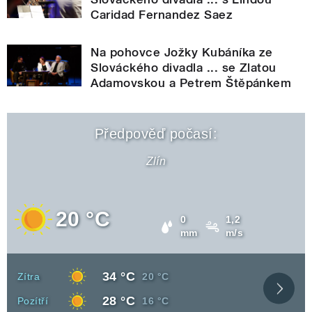
Caridad Fernandez Saez
Na pohovce Jožky Kubáníka ze
Slováckého divadla ... se Zlatou
Adamovskou a Petrem Štěpánkem
Předpověď počasí:
Zlín
20 °C
Srážky
Vítr
0
1,2
mm
m/s
Denní
34 °C
Den
Noční
Zítra
20 °C
teplota
teplota
Zobraz
Denní
28 °C
Den
Noční
Pozítří
16 °C
celou
teplota
teplota