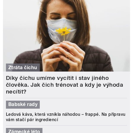
Ztráta čichu
Díky čichu umíme vycítit i stav jiného
člověka. Jak čich trénovat a kdy je výhoda
necítit?
Babské rady
Ledová káva, která vznikla náhodou – frappé. Na přípravu
vám stačí pár ingrediencí
Zámecké léto