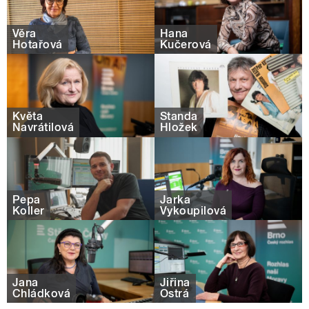
Věra
Hana
Hotařová
Kučerová
Květa
Standa
Navrátilová
Hložek
Pepa
Jarka
Koller
Vykoupilová
Jana
Jiřina
Chládková
Ostrá