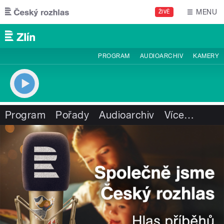
Přejít k hlavnímu obsahu
MENU
ŽIVĚ
PROGRAM
AUDIOARCHIV
KAMERY
Program
Pořady
Audioarchiv
Více
…