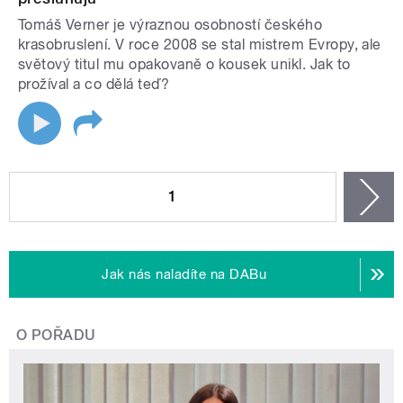
Tomáš Verner je výraznou osobností českého
krasobruslení. V roce 2008 se stal mistrem Evropy, ale
světový titul mu opakovaně o kousek unikl. Jak to
prožíval a co dělá teď?
STRÁNKY
1
n
Jak nás naladíte na DABu
O POŘADU