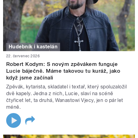
Hudebník i kastelán
22. červenec 2026
Robert Kodym: S novým zpěvákem funguje
Lucie báječně. Máme takovou tu kuráž, jako
když jsme začínali
Zpěvák, kytarista, skladatel i textař, který spoluzaložil
dvě kapely. Jedna z nich, Lucie, slaví na scéně
čtyřicet let, ta druhá, Wanastowi Vjecy, jen o pár let
méně.