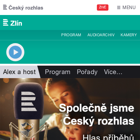
Přejít k hlavnímu obsahu
MENU
ŽIVĚ
PROGRAM
AUDIOARCHIV
KAMERY
Alex a host
Program
Pořady
Více
…