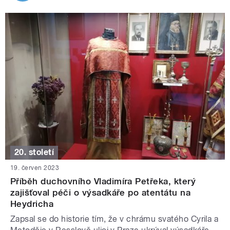
20. století
19. červen 2023
Příběh duchovního Vladimíra Petřeka, který
zajišťoval péči o výsadkáře po atentátu na
Heydricha
Zapsal se do historie tím, že v chrámu svatého Cyrila a