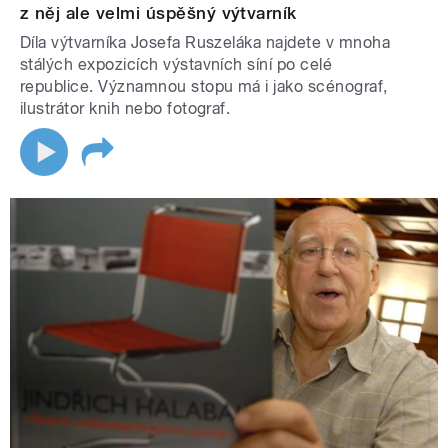
z něj ale velmi úspěšný výtvarník
Díla výtvarníka Josefa Ruszeláka najdete v mnoha
stálých expozicích výstavních síní po celé
republice. Významnou stopu má i jako scénograf,
ilustrátor knih nebo fotograf.