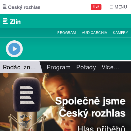
Přejít k hlavnímu obsahu
MENU
ŽIVĚ
PROGRAM
AUDIOARCHIV
KAMERY
Rodáci známí neznámí
Program
Pořady
Více
…