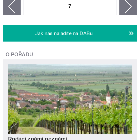
7
n
zí
Jak nás naladíte na DABu
O POŘADU
Rodáci známí neznámí