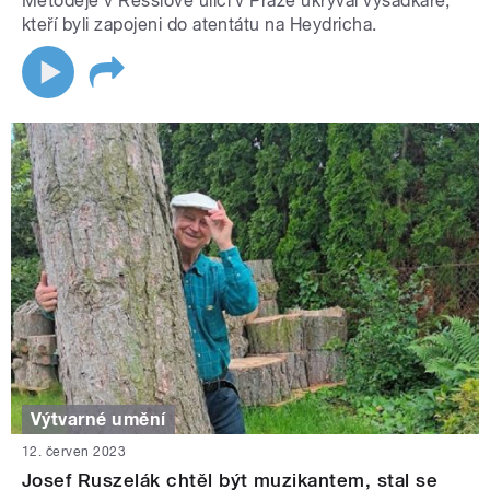
Metoděje v Resslově ulici v Praze ukrýval výsadkáře,
kteří byli zapojeni do atentátu na Heydricha.
Výtvarné umění
12. červen 2023
Josef Ruszelák chtěl být muzikantem, stal se