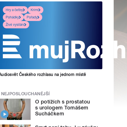
Hry a četby
Krimi
Pohádky
Pořady
Živé vysílání
Audiosvět Českého rozhlasu na jednom místě
NEJPOSLOUCHANĚJŠÍ
O potížích s prostatou
s urologem Tomášem
Sucháčkem