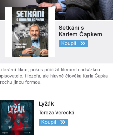
Setkání s
Karlem Čapkem
Koupit
Literární fikce, pokus přiblížit literární nadsázkou
spisovatele, filozofa, ale hlavně člověka Karla Čapka
trochu jinou formou.
Lyžák
Tereza Verecká
Koupit