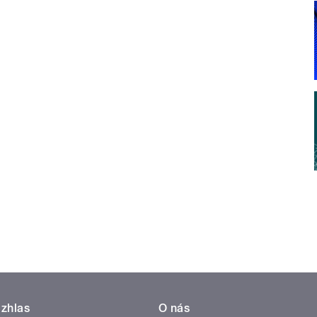
zhlas
O nás