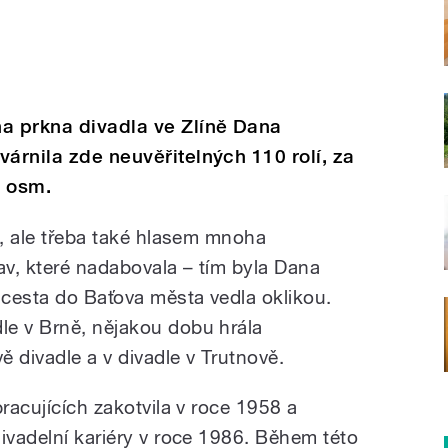
na prkna divadla ve Zlíně Dana
várnila zde neuvěřitelných 110 rolí, za
i osm.
a, ale třeba také hlasem mnoha
av, které nadabovala – tím byla Dana
 cesta do Baťova města vedla oklikou.
le v Brně, nějakou dobu hrála
 divadle a v divadle v Trutnově.
pracujících zakotvila v roce 1958 a
ivadelní kariéry v roce 1986. Během této