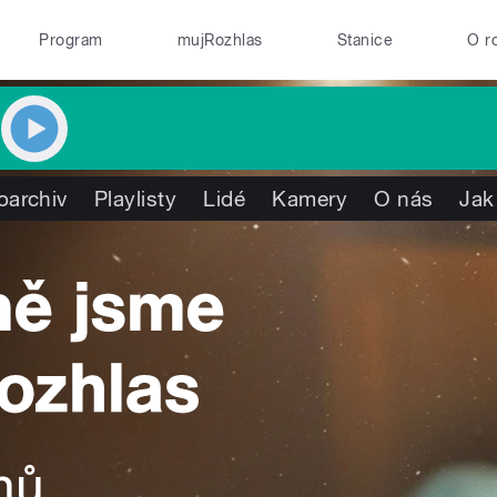
Program
mujRozhlas
Stanice
O r
oarchiv
Playlisty
Lidé
Kamery
O nás
Jak