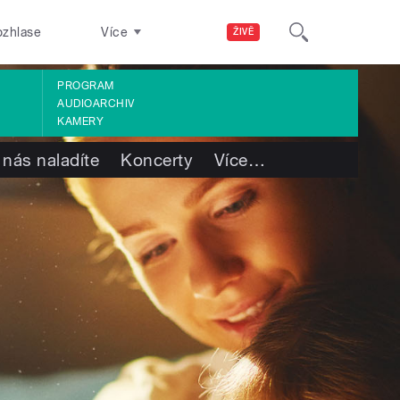
ozhlase
Více
ŽIVĚ
PROGRAM
AUDIOARCHIV
KAMERY
 nás naladíte
Koncerty
Více
…