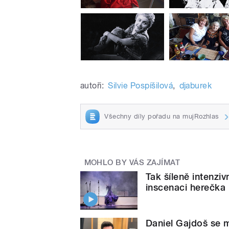
autoři:
Silvie Pospíšilová
,
djaburek
Všechny díly pořadu na mujRozhlas
MOHLO BY VÁS ZAJÍMAT
Tak šíleně intenzi
inscenaci herečk
Daniel Gajdoš se mu