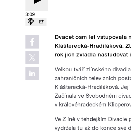
3:09
Dvacet osm let vstupovala 
Klášterecká-Hradiláková. Zt
rok jich zvládla nastudovat 
Velkou tváří zlínského divadl
zahraničních televizních post
Klášterecká-Hradiláková. Její
Začínala ve Svobodném divad
v královéhradeckém Klicperově
Ve Zlíně v tehdejším Divadle 
vydržela tu až do konce své d