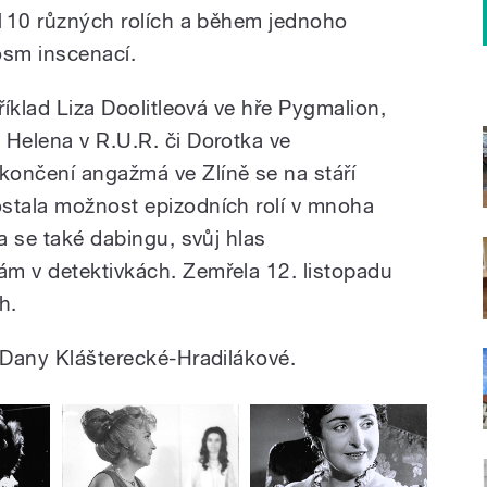
e 110 různých rolích a během jednoho
osm inscenací.
říklad Liza Doolitleová ve hře Pygmalion,
 Helena v R.U.R. či Dorotka ve
končení angažmá ve Zlíně se na stáří
stala možnost epizodních rolí v mnoha
la se také dabingu, svůj hlas
m v detektivkách. Zemřela 12. listopadu
h.
h Dany Klášterecké-Hradilákové.