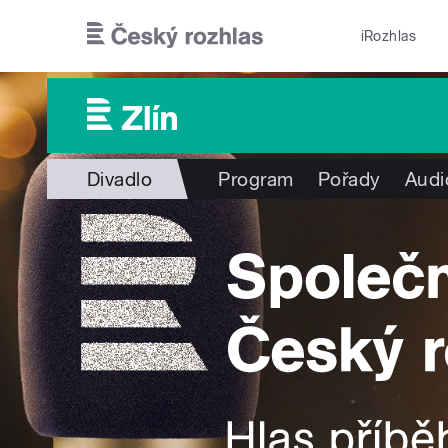
Přejít k hlavnímu obsahu
iRozhlas
Divadlo
Program
Pořady
Audi