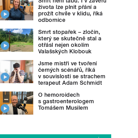
Smrt není tabu. I v závěru
života lze plnit přání a
prožít chvíle v klidu, říká
odbornice
Smrt stopařek – zločin,
který se skutečně stal a
otřásl nejen okolím
Valašských Klobouk
Jsme mistři ve tvoření
černých scénářů, říká
v souvislosti se strachem
terapeut Adam Schmidt
O hemoroidech
s gastroenterologem
Tomášem Musilem