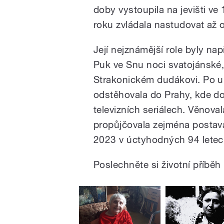
doby vystoupila na jevišti v
roku zvládala nastudovat až 
Její nejznámější role byly nap
Puk ve Snu noci svatojánské,
Strakonickém dudákovi. Po u
odstěhovala do Prahy, kde do
televizních seriálech. Věnova
propůjčovala zejména postavá
2023 v úctyhodných 94 letec
Poslechněte si životní příbě