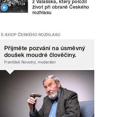
z Valašska, který položil
život při obraně Českého
rozhlasu
E-SHOP ČESKÉHO ROZHLASU
Přijměte pozvání na úsměvný
doušek moudré člověčiny.
František Novotný, moderátor