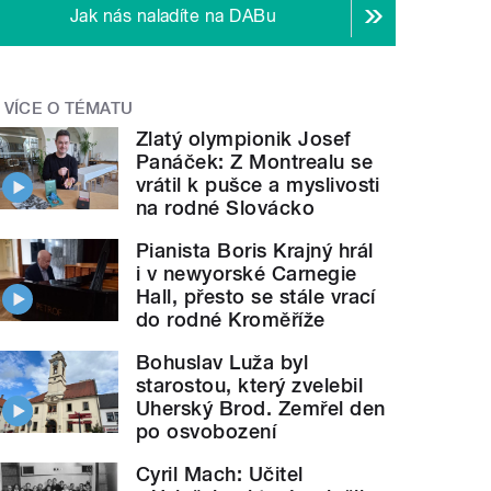
Jak nás naladíte na DABu
VÍCE O TÉMATU
Zlatý olympionik Josef
Panáček: Z Montrealu se
vrátil k pušce a myslivosti
na rodné Slovácko
Pianista Boris Krajný hrál
i v newyorské Carnegie
Hall, přesto se stále vrací
do rodné Kroměříže
Bohuslav Luža byl
starostou, který zvelebil
Uherský Brod. Zemřel den
po osvobození
Cyril Mach: Učitel