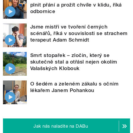
plnit přání a prožít chvíle v klidu, říká
odbornice
Jsme mistři ve tvoření černých
scénářů, říká v souvislosti se strachem
terapeut Adam Schmidt
Smrt stopařek – zločin, který se
skutečně stal a otřásl nejen okolím
Valašských Klobouk
O šedém a zeleném zákalu s očním
lékařem Janem Pohankou
Jak nás naladíte na DABu