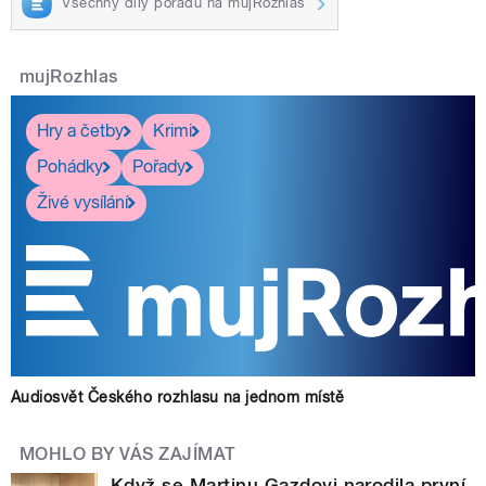
Všechny díly pořadu na mujRozhlas
mujRozhlas
Hry a četby
Krimi
Pohádky
Pořady
Živé vysílání
Audiosvět Českého rozhlasu na jednom místě
MOHLO BY VÁS ZAJÍMAT
Když se Martinu Gazdovi narodila první