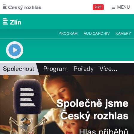
Přejít k hlavnímu obsahu
MENU
ŽIVĚ
PROGRAM
AUDIOARCHIV
KAMERY
Společnost
Program
Pořady
Více
…