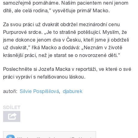
samozřejmě pomáháme. Naším pacientem není jenom
dítě, ale celá rodina,” vysvětluje primář Macko.
Za svou práci už dvakrát obdržel mezinárodní cenu
Purpurové srdce. „Je to strašně potěšující. Myslím, že
jsme dokonce jenom dva v Česku, kteří jsme ji obdrželi
už dvakrát,” říká Macko a dodává: „Neznám v životě
krásnější práci, než je starat se o novorozené děti.”
Poslechněte si Jozefa Macka v reportáži, ve které o své
práci vypráví s nefalšovanou láskou.
autoři:
Silvie Pospíšilová
,
djaburek