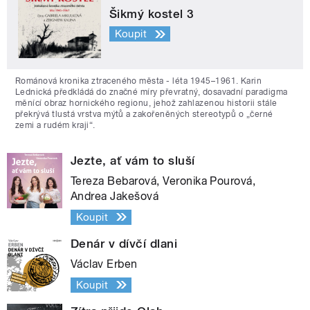
Šikmý kostel 3
Koupit
Románová kronika ztraceného města - léta 1945–1961. Karin
Lednická předkládá do značné míry převratný, dosavadní paradigma
měnící obraz hornického regionu, jehož zahlazenou historii stále
překrývá tlustá vrstva mýtů a zakořeněných stereotypů o „černé
zemi a rudém kraji“.
Jezte, ať vám to sluší
Tereza Bebarová, Veronika Pourová,
Andrea Jakešová
Koupit
Denár v dívčí dlani
Václav Erben
Koupit