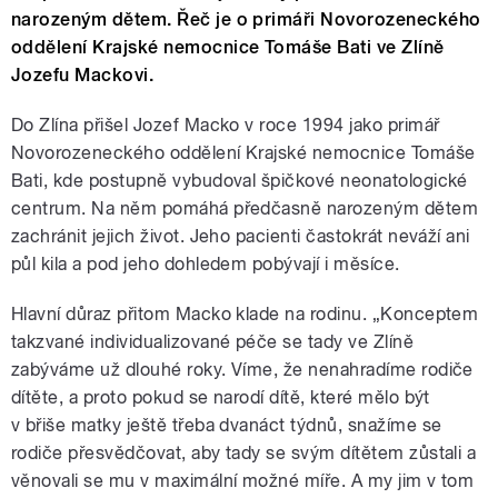
narozeným dětem. Řeč je o primáři Novorozeneckého
oddělení Krajské nemocnice Tomáše Bati ve Zlíně
Jozefu Mackovi.
Do Zlína přišel Jozef Macko v roce 1994 jako primář
Novorozeneckého oddělení Krajské nemocnice Tomáše
Bati, kde postupně vybudoval špičkové neonatologické
centrum. Na něm pomáhá předčasně narozeným dětem
zachránit jejich život. Jeho pacienti častokrát neváží ani
půl kila a pod jeho dohledem pobývají i měsíce.
Hlavní důraz přitom Macko klade na rodinu. „Konceptem
takzvané individualizované péče se tady ve Zlíně
zabýváme už dlouhé roky. Víme, že nenahradíme rodiče
dítěte, a proto pokud se narodí dítě, které mělo být
v břiše matky ještě třeba dvanáct týdnů, snažíme se
rodiče přesvědčovat, aby tady se svým dítětem zůstali a
věnovali se mu v maximální možné míře. A my jim v tom