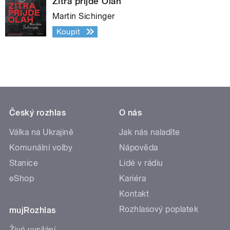
Zítra přijde Olah
Martin Sichinger
Koupit
Český rozhlas
O nás
Válka na Ukrajině
Jak nás naladíte
Komunální volby
Nápověda
Stanice
Lidé v rádiu
eShop
Kariéra
Kontakt
Rozhlasový poplatek
mujRozhlas
Živé vysílání