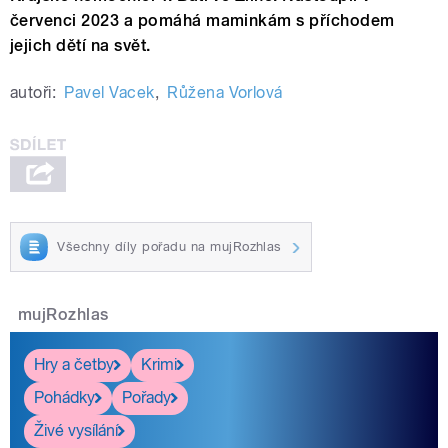
červenci 2023 a pomáhá maminkám s příchodem
jejich dětí na svět.
autoři:
Pavel Vacek
,
Růžena Vorlová
Všechny díly pořadu na mujRozhlas
mujRozhlas
Hry a četby
Krimi
Pohádky
Pořady
Živé vysílání