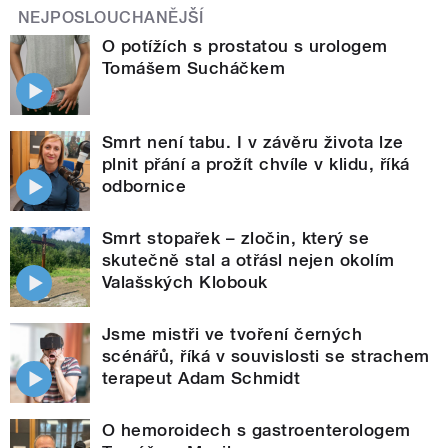
NEJPOSLOUCHANĚJŠÍ
O potížích s prostatou s urologem
Tomášem Sucháčkem
Smrt není tabu. I v závěru života lze
plnit přání a prožít chvíle v klidu, říká
odbornice
Smrt stopařek – zločin, který se
skutečně stal a otřásl nejen okolím
Valašských Klobouk
Jsme mistři ve tvoření černých
scénářů, říká v souvislosti se strachem
terapeut Adam Schmidt
O hemoroidech s gastroenterologem