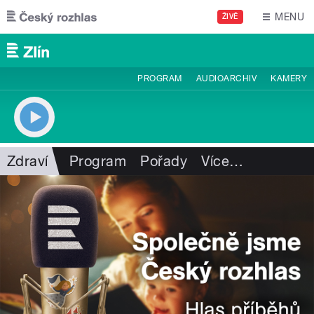
Přejít k hlavnímu obsahu
MENU
ŽIVĚ
PROGRAM
AUDIOARCHIV
KAMERY
Zdraví
Program
Pořady
Více
…