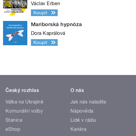
Václav Erben
Koupit
Mariborská hypnóza
Dora Kaprálová
Koupit
Český rozhlas
O nás
Válka na Ukrajině
Jak nás naladíte
Komunální volby
Nápověda
Stanice
Lidé v rádiu
eShop
Kariéra