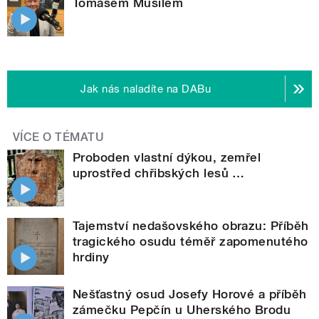
Tomášem Musilem
Jak nás naladíte na DABu
VÍCE O TÉMATU
Proboden vlastní dýkou, zemřel
uprostřed chřibských lesů …
Tajemství nedašovského obrazu: Příběh
tragického osudu téměř zapomenutého
hrdiny
Nešťastný osud Josefy Horové a příběh
zámečku Pepčín u Uherského Brodu