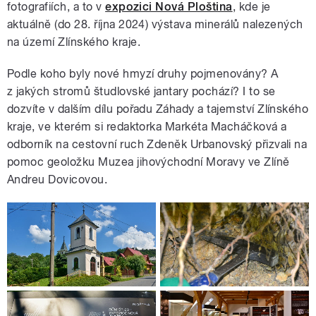
fotografiích, a to v
expozici Nová Ploština
, kde je
aktuálně (do 28. října 2024) výstava minerálů nalezených
na území Zlínského kraje.
Podle koho byly nové hmyzí druhy pojmenovány? A
z jakých stromů študlovské jantary pochází? I to se
dozvíte v dalším dílu pořadu Záhady a tajemství Zlínského
kraje, ve kterém si redaktorka Markéta Macháčková a
odborník na cestovní ruch Zdeněk Urbanovský přizvali na
pomoc geoložku Muzea jihovýchodní Moravy ve Zlíně
Andreu Dovicovou.