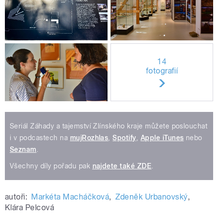
14
fotografií
Seriál Záhady a tajemství Zlínského kraje můžete poslouchat
i v podcastech na
mujRozhlas
,
Spotify
,
Apple iTunes
nebo
Seznam
.
Všechny díly pořadu pak
najdete také ZDE
.
autoři:
Markéta Macháčková
,
Zdeněk Urbanovský
,
Klára Pelcová