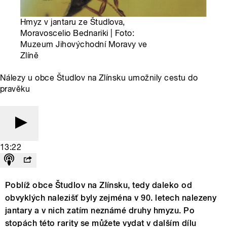
Hmyz v jantaru ze Študlova,
Moravoscelio Bednariki | Foto:
Muzeum Jihovýchodní Moravy ve
Zlíně
Nálezy u obce Študlov na Zlínsku umožnily cestu do
pravěku
13:22
Poblíž obce Študlov na Zlínsku, tedy daleko od
obvyklých nalezišť byly zejména v 90. letech nalezeny
jantary a v nich zatím neznámé druhy hmyzu. Po
stopách této rarity se můžete vydat v dalším dílu