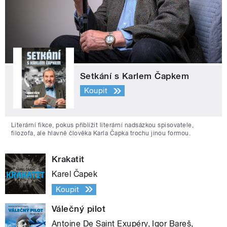
Setkání s Karlem Čapkem
Koupit
Literární fikce, pokus přiblížit literární nadsázkou spisovatele,
filozofa, ale hlavně člověka Karla Čapka trochu jinou formou.
Krakatit
Karel Čapek
Koupit
Válečný pilot
Antoine De Saint Exupéry, Igor Bareš,