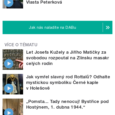
Vlasta Peterková
Jak nás naladíte na DABu
VÍCE O TÉMATU
Let Josefa Kužely a Jiřího Matičky za
svobodou rozpoutal na Zlínsku masakr
celých rodin
Jak vymřel slavný rod Rottalů? Odhalte
mystickou symboliku Černé kaple
v Holešově
„Pomsta... Tady nenocuj! Bystřice pod
Hostýnem, 1. dubna 1944.“