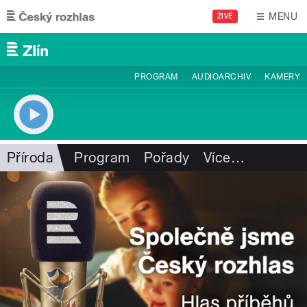
Přejít k hlavnímu obsahu
MENU
ŽIVĚ
PROGRAM
AUDIOARCHIV
KAMERY
Příroda
Program
Pořady
Více
…