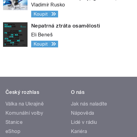
Vladimír Rusko
Koupit
Nepatrná ztráta osamělosti
Eli Beneš
Koupit
Český rozhlas
O nás
Válka na Ukrajině
Jak nás naladíte
Komunální volby
Nápověda
Stanice
Lidé v rádiu
eShop
Kariéra