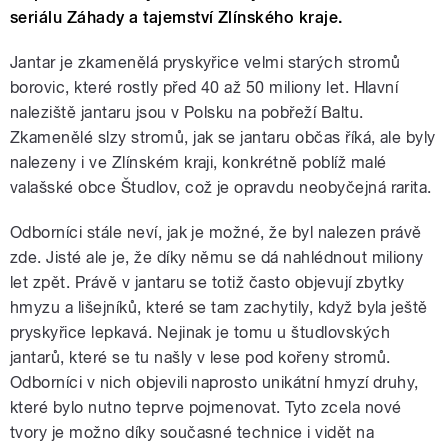
seriálu Záhady a tajemství Zlínského kraje.
Jantar je zkamenělá pryskyřice velmi starých stromů
borovic, které rostly před 40 až 50 miliony let. Hlavní
naleziště jantaru jsou v Polsku na pobřeží Baltu.
Zkamenělé slzy stromů, jak se jantaru občas říká, ale byly
nalezeny i ve Zlínském kraji, konkrétně poblíž malé
valašské obce Študlov, což je opravdu neobyčejná rarita.
Odborníci stále neví, jak je možné, že byl nalezen právě
zde. Jisté ale je, že díky němu se dá nahlédnout miliony
let zpět. Právě v jantaru se totiž často objevují zbytky
hmyzu a lišejníků, které se tam zachytily, když byla ještě
pryskyřice lepkavá. Nejinak je tomu u študlovských
jantarů, které se tu našly v lese pod kořeny stromů.
Odborníci v nich objevili naprosto unikátní hmyzí druhy,
které bylo nutno teprve pojmenovat. Tyto zcela nové
tvory je možno díky současné technice i vidět na