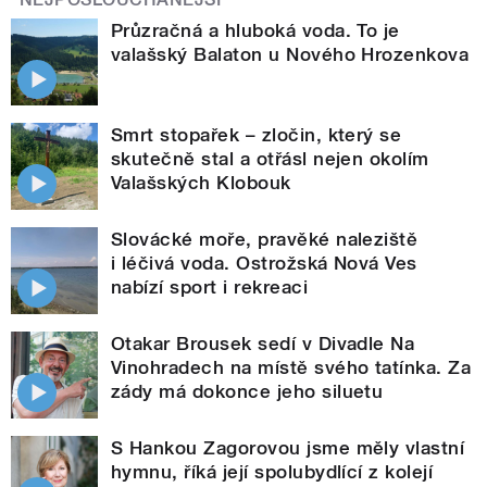
Průzračná a hluboká voda. To je
valašský Balaton u Nového Hrozenkova
Smrt stopařek – zločin, který se
skutečně stal a otřásl nejen okolím
Valašských Klobouk
Slovácké moře, pravěké naleziště
i léčivá voda. Ostrožská Nová Ves
nabízí sport i rekreaci
Otakar Brousek sedí v Divadle Na
Vinohradech na místě svého tatínka. Za
zády má dokonce jeho siluetu
S Hankou Zagorovou jsme měly vlastní
hymnu, říká její spolubydlící z kolejí