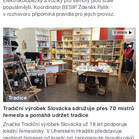
Elektrokoloběžky a vozíky pro seniory jsou stále
populárnější. Koordinátor BESIP Zdeněk Patík
v rozhovoru připomíná pravidla pro jejich provoz.
3 minuty
Tradice
Tradiční výrobek Slovácka sdružuje přes 70 mistrů
řemesla a pomáhá udržet tradice
Značka Tradiční výrobek Slovácka už 18 let podporuje
lokální řemeslníky. V Uherském Hradišti představuje
pestrost řemesel od kraslic po zapomenuté lisování olejů.