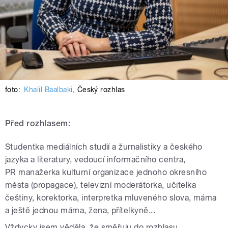
foto:
Khalil Baalbaki
,
Český rozhlas
Před rozhlasem:
Studentka mediálních studií a žurnalistiky a českého
jazyka a literatury, vedoucí informačního centra,
PR manažerka kulturní organizace jednoho okresního
města (propagace), televizní moderátorka, učitelka
češtiny, korektorka, interpretka mluveného slova, máma
a ještě jednou máma, žena, přítelkyně...
Vždycky jsem věděla, že směřuju do rozhlasu.