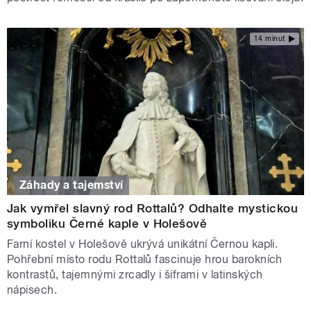
14 minut
Záhady a tajemství
Jak vymřel slavný rod Rottalů? Odhalte mystickou
symboliku Černé kaple v Holešově
Farní kostel v Holešově ukrývá unikátní Černou kapli.
Pohřební místo rodu Rottalů fascinuje hrou barokních
kontrastů, tajemnými zrcadly i šiframi v latinských
nápisech.
STRÁNKY