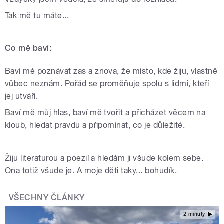
Tak mě tu máte...
Co mě baví:
Baví mě poznávat zas a znova, že místo, kde žiju, vlastně
vůbec neznám. Pořád se proměňuje spolu s lidmi, kteří
jej utváří.
Baví mě můj hlas, baví mě tvořit a přicházet věcem na
kloub, hledat pravdu a připomínat, co je důležité.
Žiju literaturou a poezií a hledám ji všude kolem sebe.
Ona totiž všude je. A moje děti taky... bohudík.
VŠECHNY ČLÁNKY
2 minuty