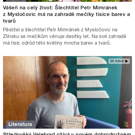
Vášeň na celý život: Šlechtitel Petr Mimránek
z Mysločovic má na zahradě mečíky tisíce barev a
tvarů
Pěstitel a šlechtitel Petr Mimránek z Mysločovic na
Zlínsku se mečíkům věnuje desítky let. Na své zahradě
má tisíc odrůd této květiny mnoha barev a tvarů.
24 minut
Literatura
Středověký Velehrad ožívá v novém dobrodružném