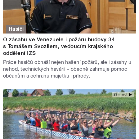
Hasiči
O zásahu ve Venezuele i požáru budovy 34
s Tomášem Svozilem, vedoucím krajského
oddělení IZS
Práce hasičů obnáší nejen hašení požárů, ale i zásahy u
nehod, technických havárií – obecně zahrnuje pomoc
občanům a ochranu majetku i přírody.
29 minut