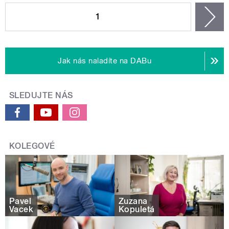
1
n
Jak nás naladíte na DABu
SLEDUJTE NÁS
KOLEGOVÉ
Pavel
Zuzana
Vacek
Kopuletá