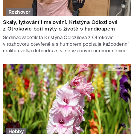
Rozhovor
Skály, lyžování i malování. Kristýna Odložilová
z Otrokovic boří mýty o životě s handicapem
Sedmadvacetiletá Kristýna Odložilová z Otrokovic
v rozhovoru otevřeně a s humorem popisuje každodenní
realitu i velká dobrodružství se vzácným onemocněním.
3 minuty
Hobby