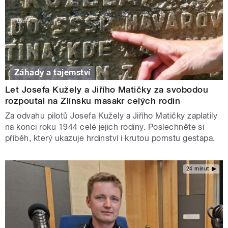
Záhady a tajemství
Let Josefa Kužely a Jiřího Matičky za svobodou
rozpoutal na Zlínsku masakr celých rodin
Za odvahu pilotů Josefa Kužely a Jiřího Matičky zaplatily
na konci roku 1944 celé jejich rodiny. Poslechněte si
příběh, který ukazuje hrdinství i krutou pomstu gestapa.
24 minut