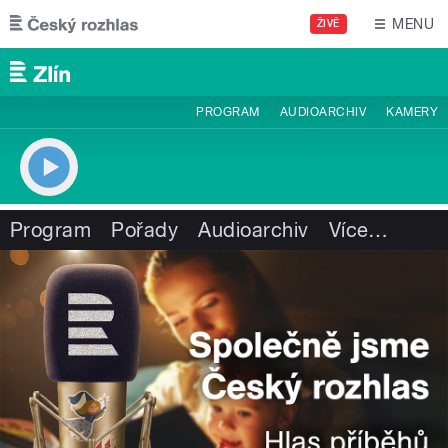
Přejít k hlavnímu obsahu
MENU
ŽIVĚ
PROGRAM
AUDIOARCHIV
KAMERY
Program
Pořady
Audioarchiv
Více
…