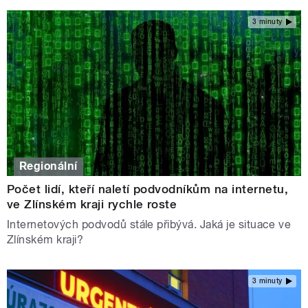
3 minuty
Regionální
Počet lidí, kteří naletí podvodníkům na internetu,
ve Zlínském kraji rychle roste
Internetových podvodů stále přibývá. Jaká je situace ve
Zlínském kraji?
3 minuty