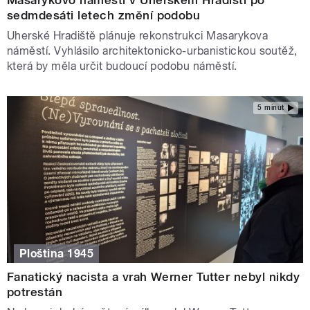
Masarykovo náměstí v Uherském Hradišti po
sedmdesáti letech změní podobu
Uherské Hradiště plánuje rekonstrukci Masarykova
náměstí. Vyhlásilo architektonicko-urbanistickou soutěž,
která by měla určit budoucí podobu náměstí.
5 minut
Ploština 1945
Fanatický nacista a vrah Werner Tutter nebyl nikdy
potrestán