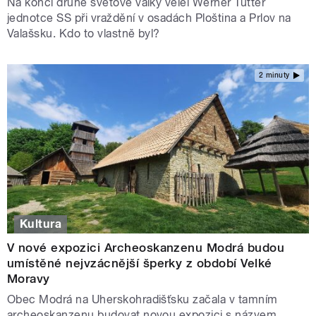
Na konci druhé světové války velel Werner Tutter
jednotce SS při vraždění v osadách Ploština a Prlov na
Valašsku. Kdo to vlastně byl?
2 minuty
Kultura
V nové expozici Archeoskanzenu Modrá budou
umístěné nejvzácnější šperky z období Velké
Moravy
Obec Modrá na Uherskohradišťsku začala v tamním
archeoskanzenu budovat novou expozici s názvem