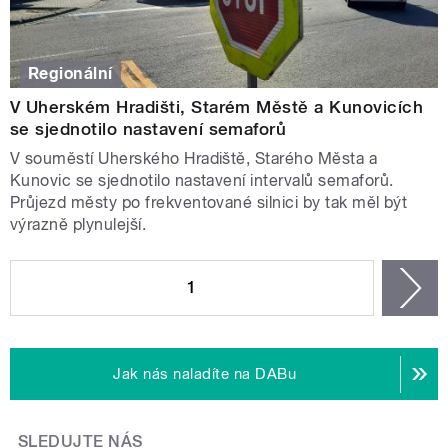
Regionální
V Uherském Hradišti, Starém Městě a Kunovicích
se sjednotilo nastavení semaforů
V souměstí Uherského Hradiště, Starého Města a
Kunovic se sjednotilo nastavení intervalů semaforů.
Průjezd městy po frekventované silnici by tak měl být
výrazně plynulejší.
STRÁNKY
1
n
Jak nás naladíte na DABu
SLEDUJTE NÁS