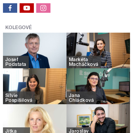
KOLEGOVÉ
Josef
Markéta
Podstata
Macháčková
Silvie
Jana
Pospíšilová
Chládková
Jitka
Jaroslav