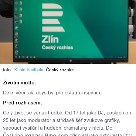
foto:
Khalil Baalbaki
,
Český rozhlas
Životní motto:
Dělej věci tak, abys byl pro ostatní inspirací.
Před rozhlasem:
Celý život se věnuji hudbě. Od 17 let jako DJ, posledních
25 let jako moderátor a střídavě šéf zvukové grafiky,
vedoucí vysílání a hudební dramaturg v rádiu. Do
Českého rozhlasu Brno jsem přispíval jako externista již v