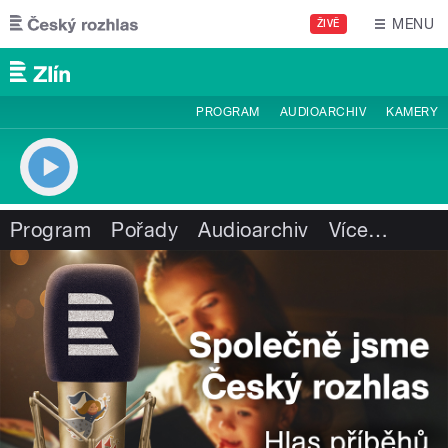
Přejít k hlavnímu obsahu
MENU
ŽIVĚ
PROGRAM
AUDIOARCHIV
KAMERY
Program
Pořady
Audioarchiv
Více
…