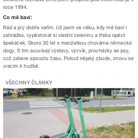
roce 1994.
Co mě baví:
Rád a prý dobře vařím. Už jsem ve věku, kdy mě baví i
zahrádka, vypěstovat si vlastní zeleninu a třeba opéct
špekáček. Skoro 30 let s manželkou chováme německé
dogy. S tím souvisejí výstavy, výcvik, procházky se psy,
což zabere spoustu času. Pokud nějaký zbude, znovu se
vracím k hudbě.
VŠECHNY ČLÁNKY
3 minuty