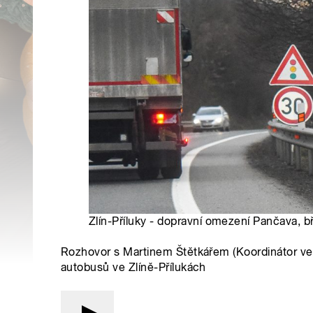
Zlín-Příluky - dopravní omezení Pančava, b
Rozhovor s Martinem Štětkářem (Koordinátor veř
autobusů ve Zlíně-Přílukách