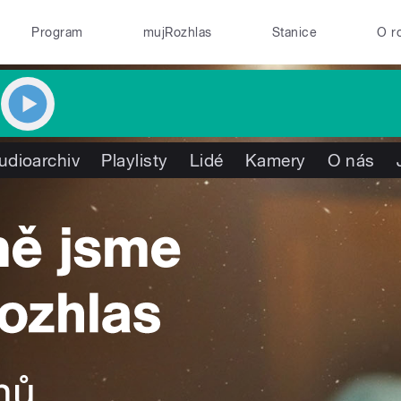
Program
mujRozhlas
Stanice
O r
udioarchiv
Playlisty
Lidé
Kamery
O nás