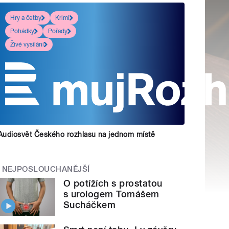
Hry a četby
Krimi
Pohádky
Pořady
Živé vysílání
Audiosvět Českého rozhlasu na jednom místě
NEJPOSLOUCHANĚJŠÍ
O potížích s prostatou
s urologem Tomášem
Sucháčkem