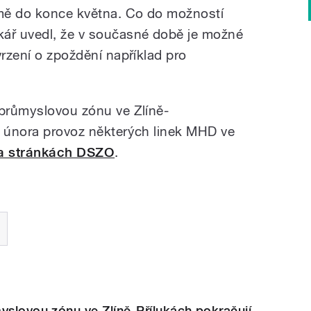
jmě do konce května. Co do možností
kář uvedl, že v současné době je možné
vrzení o zpoždění například pro
 průmyslovou zónu ve Zlíně-
. února provoz některých linek MHD ve
na stránkách DSZO
.
yslovou zónu ve Zlíně-Přílukách pokračují