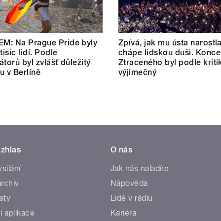
M: Na Prague Pride byly
Zpívá, jak mu ústa narostl
tisíc lidí. Podle
chápe lidskou duši. Konce
átorů byl zvlášť důležitý
Ztraceného byl podle kriti
u v Berlíně
výjimečný
zhlas
O nás
ysílání
Jak nás naladíte
rchiv
Nápověda
sty
Lidé v rádiu
í aplikace
Kariéra