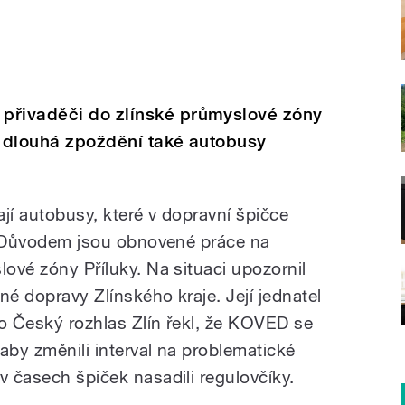
přivaděči do zlínské průmyslové zóny
h dlouhá zpoždění také autobusy
jí autobusy, které v dopravní špičce
na. Důvodem jsou obnovené práce na
lové zóny Příluky. Na situaci upozornil
né dopravy Zlínského kraje. Její jednatel
ro Český rozhlas Zlín řekl, že KOVED se
aby změnili interval na problematické
v časech špiček nasadili regulovčíky.