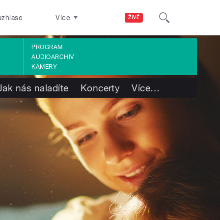
ozhlase
Více
ŽIVĚ
PROGRAM
AUDIOARCHIV
KAMERY
Jak nás naladíte
Koncerty
Více
…