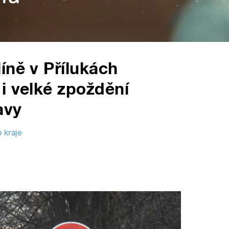
íně v Přílukách
i velké zpoždění
avy
 kraje