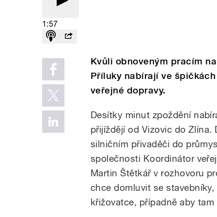
1:57
Kvůli obnoveným pracím na 
Příluky nabírají ve špičkác
veřejné dopravy.
Desítky minut zpoždění nabíra
přijíždějí od Vizovic do Zlí
silničním přivaděči do průmys
společnosti Koordinátor veřej
Martin Štětkář v rozhovoru p
chce domluvit se stavebníky, 
křižovatce, případně aby tam 