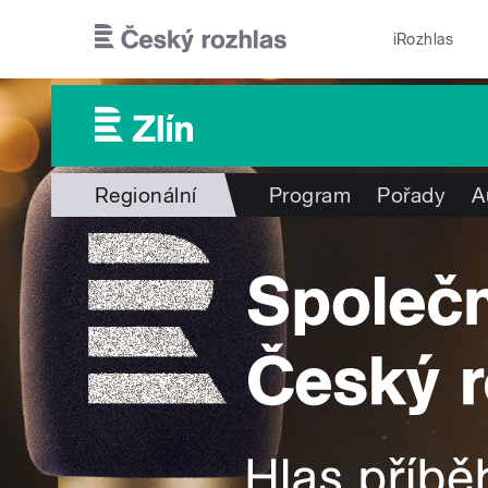
Přejít k hlavnímu obsahu
iRozhlas
Regionální
Program
Pořady
A