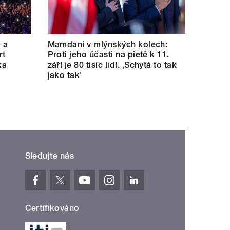
a a
Mamdani v mlýnských kolech:
rt
Proti jeho účasti na pietě k 11.
ka
září je 80 tisíc lidí. ‚Schytá to tak
jako tak'
Sledujte nás
Certifikováno