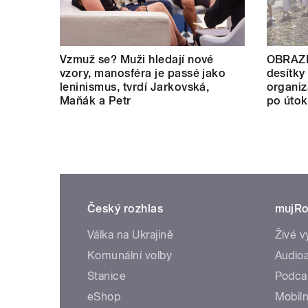
Vzmuž se? Muži hledají nové
OBRAZE
vzory, manosféra je passé jako
desítky 
leninismus, tvrdí Jarkovská,
organiz
Maňák a Petr
po útok
Český rozhlas
mujRo
Válka na Ukrajině
Živé v
Komunální volby
Audioa
Stanice
Podca
eShop
Mobiln