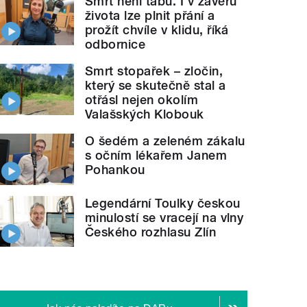
Smrt není tabu. I v závěru
života lze plnit přání a
prožít chvíle v klidu, říká
odbornice
Smrt stopařek – zločin,
který se skutečně stal a
otřásl nejen okolím
Valašských Klobouk
O šedém a zeleném zákalu
s očním lékařem Janem
Pohankou
Legendární Toulky českou
minulostí se vracejí na vlny
Českého rozhlasu Zlín