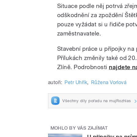
Situace podle něj potrvá zře
odškodnění za zpoždění Štět
pouze vyžádat si u řidiče pot
zaměstnavatele.
Stavební práce u přípojky na
Přílukách změnily také od 20
Zlíně. Podrobnosti
najdete 
autoři:
Petr Uhřík
,
Růžena Vorlová
Všechny díly pořadu na mujRozhlas
MOHLO BY VÁS ZAJÍMAT
U přípojky na prům