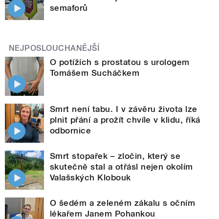
semaforů
NEJPOSLOUCHANĚJŠÍ
O potížích s prostatou s urologem
Tomášem Sucháčkem
Smrt není tabu. I v závěru života lze
plnit přání a prožít chvíle v klidu, říká
odbornice
Smrt stopařek – zločin, který se
skutečně stal a otřásl nejen okolím
Valašských Klobouk
O šedém a zeleném zákalu s očním
lékařem Janem Pohankou