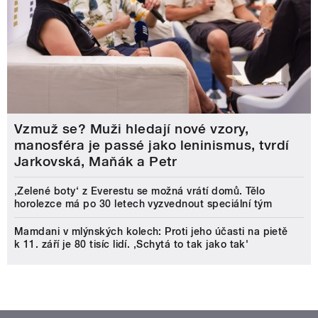
Vzmuž se? Muži hledají nové vzory,
manosféra je passé jako leninismus, tvrdí
Jarkovská, Maňák a Petr
‚Zelené boty‘ z Everestu se možná vrátí domů. Tělo
horolezce má po 30 letech vyzvednout speciální tým
Mamdani v mlýnských kolech: Proti jeho účasti na pietě
k 11. září je 80 tisíc lidí. ‚Schytá to tak jako tak'