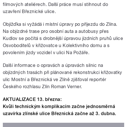
filmových ateliérech. Další práce musí stihnout do
uzavření Březnické ulice.
Objížďka si vyžádá i místní úpravy po příjezdu do Zlína.
Na objízdné trase pro osobní auta a autobusy přes
Kudlov se počítá s drobnější úpravou jízdních pruhů ulice
Osvoboditelů v křižovatce u Kolektivního domu a s
povolením jízdy vozidel v ulici Na Požáře.
Další informace o opravách a úpravách silnic na
objízdných trasách při plánované rekonstrukci křižovatky
ulic Mostní a Březnická ve Zlíně zjišťoval reportér
Českého rozhlasu Zlín Roman Verner.
AKTUALIZACE 13. března:
Kvůli technickým komplikacím začne jednosměrná
uzavírka zlínské ulice Březnická začne až 3. dubna.