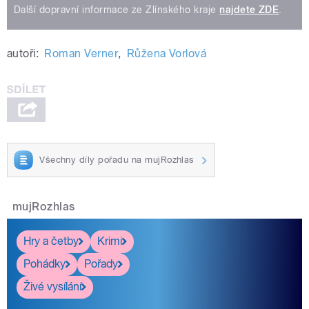
Další dopravní informace ze Zlínského kraje
najdete ZDE
.
autoři:
Roman Verner
,
Růžena Vorlová
Všechny díly pořadu na mujRozhlas
mujRozhlas
Hry a četby
Krimi
Pohádky
Pořady
Živé vysílání