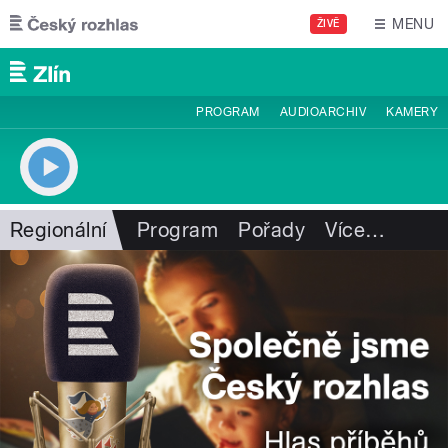
Přejít k hlavnímu obsahu
MENU
ŽIVĚ
PROGRAM
AUDIOARCHIV
KAMERY
Regionální
Program
Pořady
Více
…