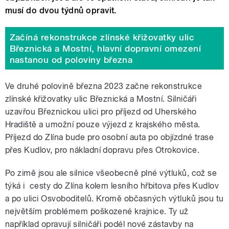
musí do dvou týdnů opravit.
Začíná rekonstrukce zlínské křižovatky ulic
Březnická a Mostní, hlavní dopravní omezení
nastanou od poloviny března
Ve druhé polovině března 2023 začne rekonstrukce
zlínské křižovatky ulic Březnická a Mostní. Silničáři
uzavřou Březnickou ulici pro příjezd od Uherského
Hradiště a umožní pouze výjezd z krajského města.
Příjezd do Zlína bude pro osobní auta po objízdné trase
přes Kudlov, pro nákladní dopravu přes Otrokovice.
Po zimě jsou ale silnice všeobecně plné výtluků, což se
týká i cesty do Zlína kolem lesního hřbitova přes Kudlov
a po ulici Osvoboditelů. Kromě občasných výtluků jsou tu
největším problémem poškozené krajnice. Ty už
například opravují silničáři podél nové zástavby na