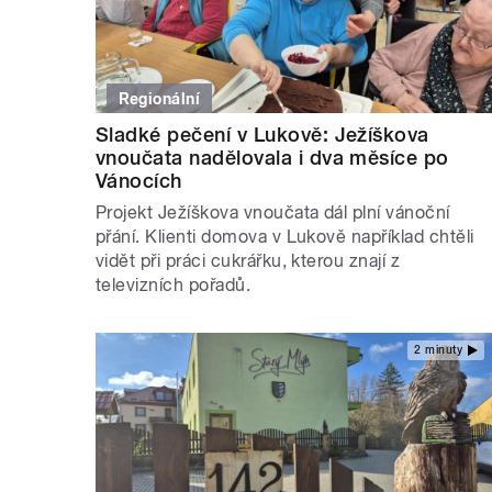
Regionální
Sladké pečení v Lukově: Ježíškova
vnoučata nadělovala i dva měsíce po
Vánocích
Projekt Ježíškova vnoučata dál plní vánoční
přání. Klienti domova v Lukově například chtěli
vidět při práci cukrářku, kterou znají z
televizních pořadů.
2 minuty