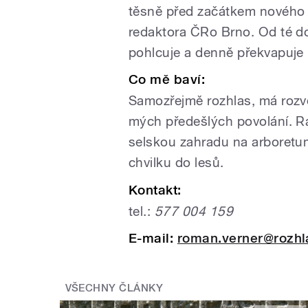
těsně před začátkem nového ti
redaktora ČRo Brno. Od té do
pohlcuje a denně překvapuj
Co mě baví:
Samozřejmě rozhlas, má rozv
mých předešlých povolání. Rá
selskou zahradu na arboretu
chvilku do lesů.
Kontakt:
tel.:
577 004 159
E-mail:
roman.verner@rozhl
VŠECHNY ČLÁNKY