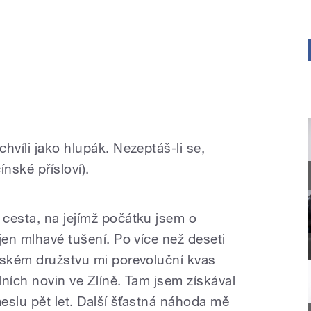
hvíli jako hlupák. Nezeptáš-li se,
nské přísloví).
cesta, na jejímž počátku jsem o
jen mlhavé tušení. Po více než deseti
lském družstvu mi porevoluční kvas
ních novin ve Zlíně. Tam jsem získával
meslu pět let. Další šťastná náhoda mě