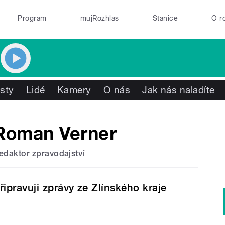
Program
mujRozhlas
Stanice
O r
isty
Lidé
Kamery
O nás
Jak nás naladíte
Roman Verner
edaktor zpravodajství
řipravuji zprávy ze Zlínského kraje