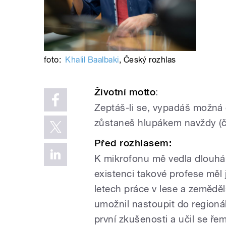
foto:
Khalil Baalbaki
,
Český rozhlas
Životní motto
:
Zeptáš-li se, vypadáš možná c
zůstaneš hlupákem navždy (čí
Před rozhlasem:
K mikrofonu mě vedla dlouhá 
existenci takové profese měl 
letech práce v lese a zemědě
umožnil nastoupit do regionál
první zkušenosti a učil se ře