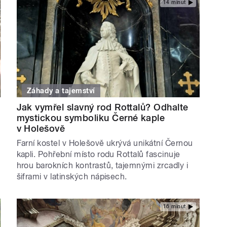
14 minut
Záhady a tajemství
Jak vymřel slavný rod Rottalů? Odhalte
mystickou symboliku Černé kaple
v Holešově
Farní kostel v Holešově ukrývá unikátní Černou
kapli. Pohřební místo rodu Rottalů fascinuje
hrou barokních kontrastů, tajemnými zrcadly i
šiframi v latinských nápisech.
16 minut