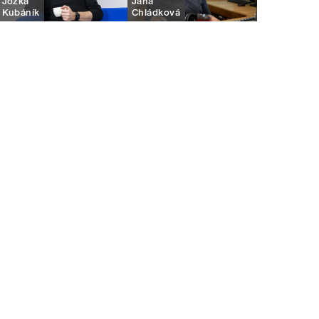
Jožka
Jana
Kubáník
Chládková