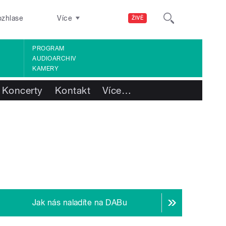
ozhlase
Více
ŽIVĚ
PROGRAM
AUDIOARCHIV
KAMERY
Koncerty
Kontakt
Více
…
Jak nás naladíte na DABu