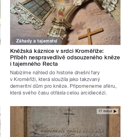
Záhady a tajemství
Kněžská káznice v srdci Kroměříže:
Příběh nespravedlivě odsouzeného kněze
i tajemného Recta
Nabízíme náhled do historie dnešní fary
v Kroměříži, která sloužila jako takzvaný
demeritní dům pro kněze. Připomeneme aféru,
která svého času otřásla celou arcidiecézí.
17 minut