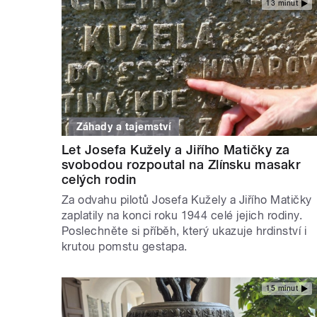
13 minut
Záhady a tajemství
Let Josefa Kužely a Jiřího Matičky za
svobodou rozpoutal na Zlínsku masakr
celých rodin
Za odvahu pilotů Josefa Kužely a Jiřího Matičky
zaplatily na konci roku 1944 celé jejich rodiny.
Poslechněte si příběh, který ukazuje hrdinství i
krutou pomstu gestapa.
15 minut