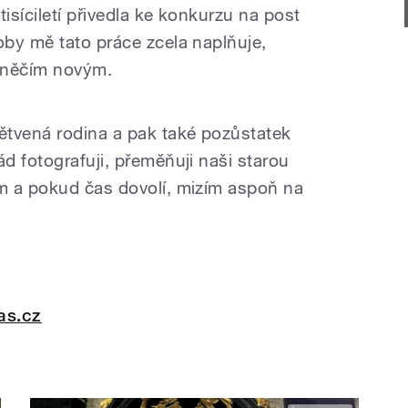
síciletí přivedla ke konkurzu na post
by mě tato práce zcela naplňuje,
e něčím novým.
ětvená rodina a pak také pozůstatek
d fotografuji, přeměňuji naši starou
m a pokud čas dovolí, mizím aspoň na
as.cz