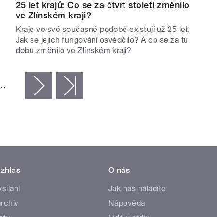
25 let krajů: Co se za čtvrt století změnilo
ve Zlínském kraji?
Kraje ve své současné podobě existují už 25 let.
Jak se jejich fungování osvědčilo? A co se za tu
dobu změnilo ve Zlínském kraji?
…
následující ›
poslední »
zhlas
O nás
ysílání
Jak nás naladíte
rchiv
Nápověda