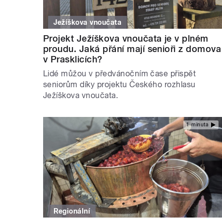
Ježíškova vnoučata
Projekt Ježíškova vnoučata je v plném
proudu. Jaká přání mají senioři z domova
v Prasklicích?
Lidé můžou v předvánočním čase přispět
seniorům díky projektu Českého rozhlasu
Ježíškova vnoučata.
1 minuta
Regionální