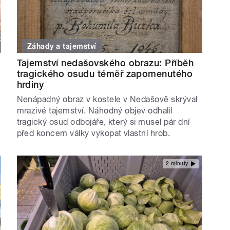
Záhady a tajemství
Tajemství nedašovského obrazu: Příběh
tragického osudu téměř zapomenutého
hrdiny
Nenápadný obraz v kostele v Nedašově skrýval
mrazivé tajemství. Náhodný objev odhalil
tragický osud odbojáře, který si musel pár dní
před koncem války vykopat vlastní hrob.
2 minuty