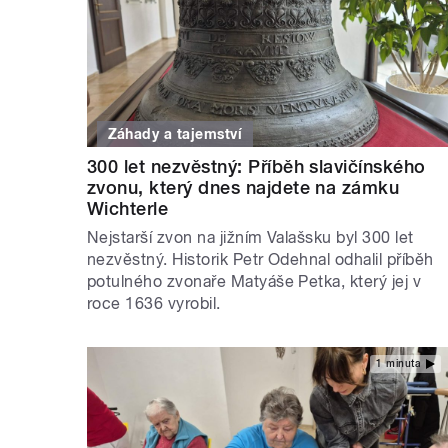
Záhady a tajemství
300 let nezvěstný: Příběh slavičínského
zvonu, který dnes najdete na zámku
Wichterle
Nejstarší zvon na jižním Valašsku byl 300 let
nezvěstný. Historik Petr Odehnal odhalil příběh
potulného zvonaře Matyáše Petka, který jej v
roce 1636 vyrobil.
1 minuta