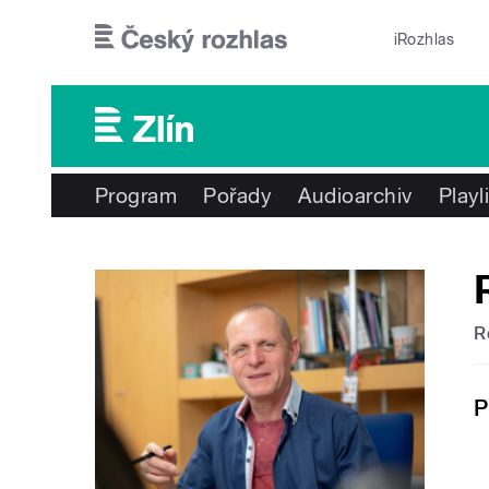
Přejít k hlavnímu obsahu
iRozhlas
Program
Pořady
Audioarchiv
Playl
R
P