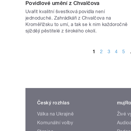
Povidlové umění z Chvalčova
Uvařit kvalitní švestková povidla není
jednoduché. Zahrádkáři z Chvalčova na
Kroměřížsku to umí, a tak se k nim každoročně
sjíždějí pěstitelé z širokého okolí.
STRÁNKY
1
2
3
4
5
Český rozhlas
mujRo
Válka na Ukrajině
Živé v
Komunální volby
Audioa