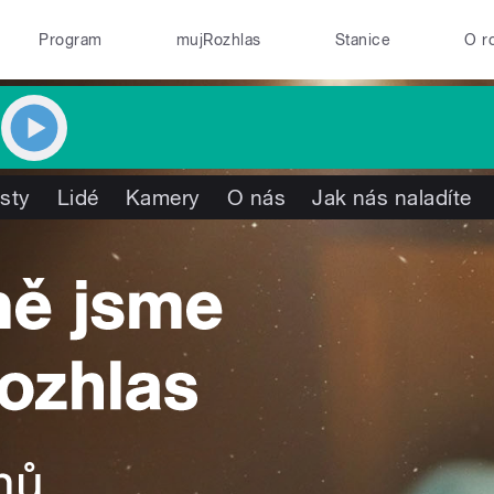
Program
mujRozhlas
Stanice
O r
isty
Lidé
Kamery
O nás
Jak nás naladíte