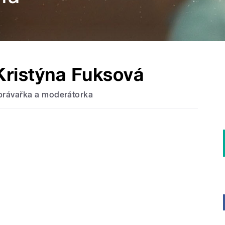
Kristýna Fuksová
právařka a moderátorka