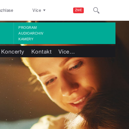
ozhlase
Více
ŽIVĚ
PROGRAM
AUDIOARCHIV
KAMERY
Koncerty
Kontakt
Více
…