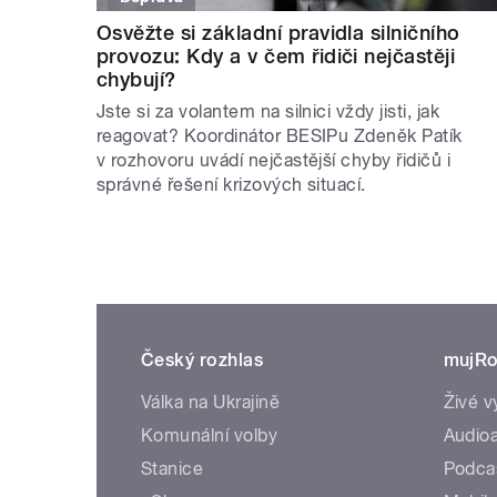
Osvěžte si základní pravidla silničního
provozu: Kdy a v čem řidiči nejčastěji
chybují?
Jste si za volantem na silnici vždy jisti, jak
reagovat? Koordinátor BESIPu Zdeněk Patík
v rozhovoru uvádí nejčastější chyby řidičů i
správné řešení krizových situací.
Český rozhlas
mujRo
Válka na Ukrajině
Živé v
Komunální volby
Audioa
Stanice
Podca