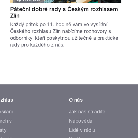
Páteční dobré rady s Českým rozhlasem
Zlín
Každý pátek po 11. hodině vám ve vysílání
Českého rozhlasu Zlín nabízíme rozhovory s
odborníky, kteří poskytnou užitečné a praktické
rady pro každého z nás.
zhlas
O nás
ysílání
Jak nás naladíte
rchiv
Nápověda
sty
Lidé v rádiu