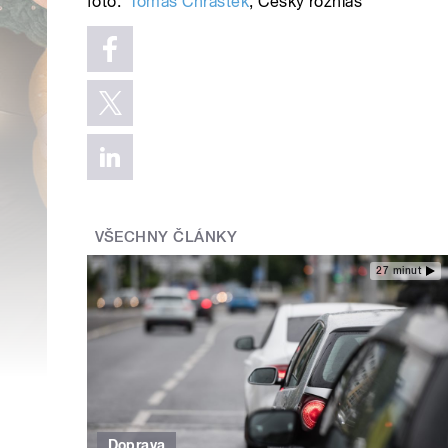
foto:
Tomáš Chrástek
,
Český rozhlas
VŠECHNY ČLÁNKY
27 minut
Doprava