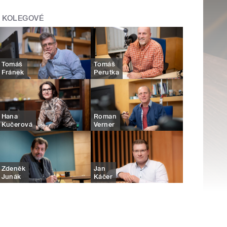
KOLEGOVÉ
Tomáš
Tomáš
Fránek
Perutka
Hana
Roman
Kučerová
Verner
Zdeněk
Jan
Junák
Káčer