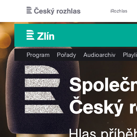
Přejít k hlavnímu obsahu
iRozhlas
Program
Pořady
Audioarchiv
Playl