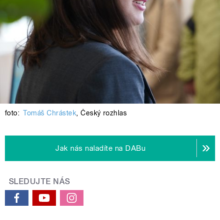
foto:
Tomáš Chrástek
,
Český rozhlas
Jak nás naladíte na DABu
SLEDUJTE NÁS