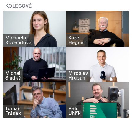
KOLEGOVÉ
Michaela
Karel
Kočendová
Hegner
Michal
Miroslav
Sladký
Hruban
Tomáš
Petr
Fránek
Uhřík