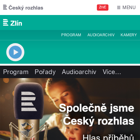
Přejít k hlavnímu obsahu
MENU
ŽIVĚ
PROGRAM
AUDIOARCHIV
KAMERY
Program
Pořady
Audioarchiv
Více
…