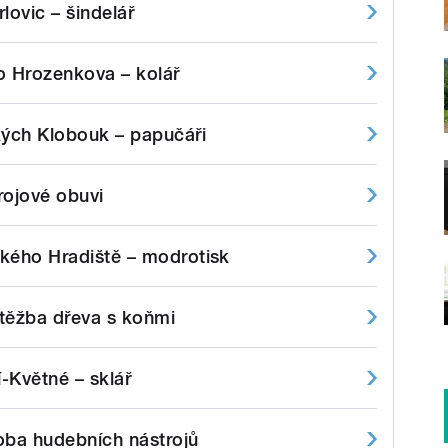
lovic – šindelář
o Hrozenkova – kolář
kých Klobouk – papučáři
krojové obuvi
kého Hradiště – modrotisk
těžba dřeva s koňmi
í-Květné – sklář
roba hudebních nástrojů