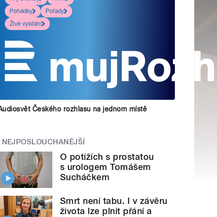
Pohádky
Pořady
Živé vysílání
Audiosvět Českého rozhlasu na jednom místě
NEJPOSLOUCHANĚJŠÍ
O potížích s prostatou
s urologem Tomášem
Sucháčkem
Smrt není tabu. I v závěru
života lze plnit přání a