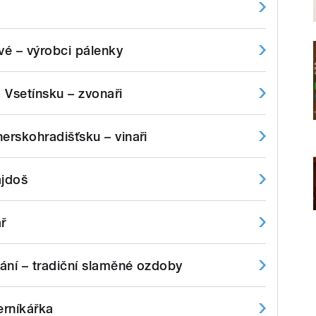
é – výrobci pálenky
 Vsetínsku – zvonaři
erskohradišťsku – vinaři
ajdoš
ář
ání – tradiční slaměné ozdoby
erníkářka