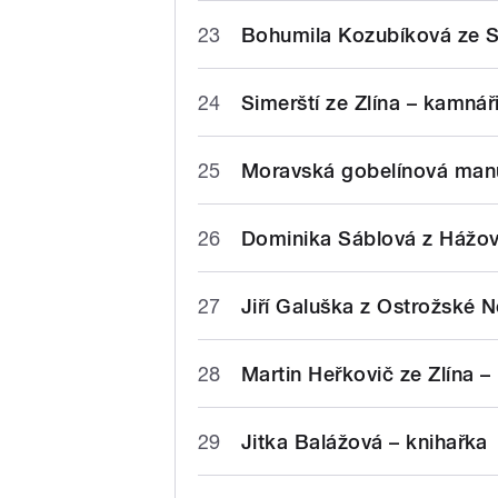
23
Bohumila Kozubíková ze S
24
Simerští ze Zlína – kamnář
25
Moravská gobelínová manu
26
Dominika Sáblová z Hážov
27
Jiří Galuška z Ostrožské 
28
Martin Heřkovič ze Zlína –
29
Jitka Balážová – knihařka