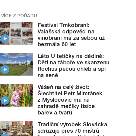
VÍCE Z POŘADU
Festival Trnkobraní:
Valašská odpověď na
vinobraní má za sebou už
bezmála 60 let
Léto U tetičky na dědině:
Děti na táboře ve skanzenu
Rochus pečou chléb a spí
na seně
Vášeň na celý život:
Šlechtitel Petr Mimránek
z Mysločovic má na
zahradě mečíky tisíce
barev a tvarů
Tradiční výrobek Slovácka
sdružuje přes 70 mistrů