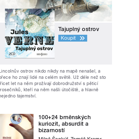
Tajuplný ostrov
Koupit
Lincolnův ostrov nikdo nikdy na mapě nenašel, a
přece ho znají lidé na celém světě. Už déle než sto
třicet let na něm prožívají dobrodružství s pěticí
trosečníků, kteří na něm našli útočiště, a hlavně
nejedno tajemství.
100+24 brněnských
kuriozit, absurdit a
bizarností