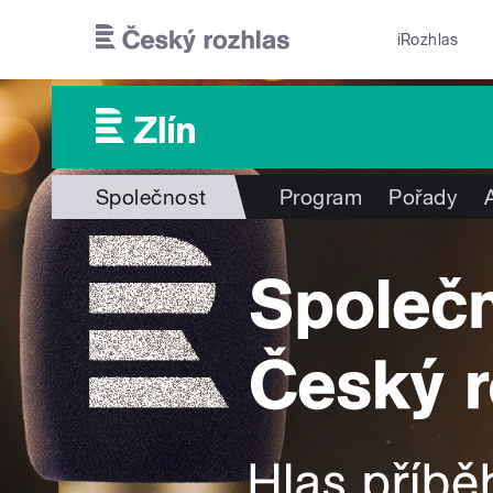
Přejít k hlavnímu obsahu
iRozhlas
Společnost
Program
Pořady