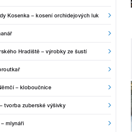
dy Kosenka – kosení orchidejových luk
hanář
ského Hradiště – výrobky ze šustí
proutkař
Němčí – kloboučnice
 – tvorba zuberské výšivky
– mlynáři