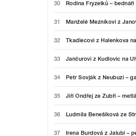
30
Rodina Fryzelků – bednáři
31
Manželé Mezníkovi z Janov
32
Tkadlecovi z Halenkova na
33
Jančurovi z Kudlovic na Uh
34
Petr Sovják z Neubuzi – g
35
Jiří Ondřej ze Zubří – metl
36
Ludmila Benešíková ze Str
37
Irena Burdová z Jalubí – p