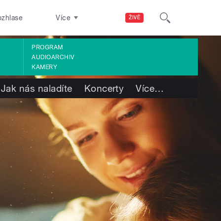
ozhlase
Více
ŽIVĚ
PROGRAM
AUDIOARCHIV
KAMERY
Jak nás naladíte
Koncerty
Více
…