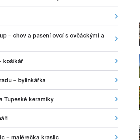
lup – chov a pasení ovcí s ovčáckými a
 košíkář
radu – bylinkářka
a Tupeské keramiky
áři
c – malérečka kraslic