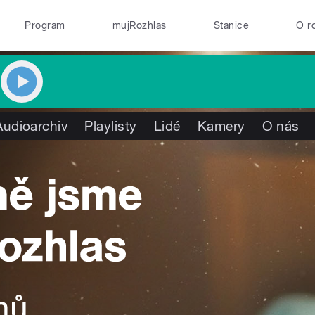
Program
mujRozhlas
Stanice
O r
Audioarchiv
Playlisty
Lidé
Kamery
O nás