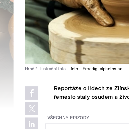
Hrnčíř. Ilustrační foto
|
foto:
Freedigitalphotos.net
Reportáže o lidech ze Zlínsk
řemeslo staly osudem a živo
VŠECHNY EPIZODY