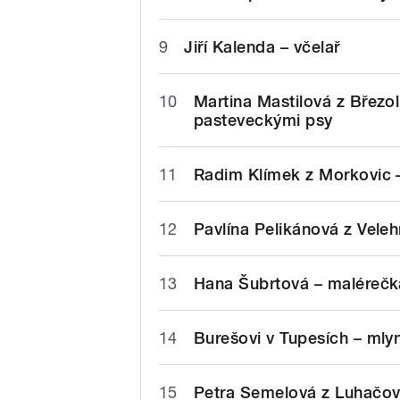
9
Jiří Kalenda – včelař
10
Martina Mastilová z Březo
pasteveckými psy
11
Radim Klímek z Morkovic –
12
Pavlína Pelikánová z Veleh
13
Hana Šubrtová – malérečk
14
Burešovi v Tupesích – mlyn
15
Petra Semelová z Luhačovi