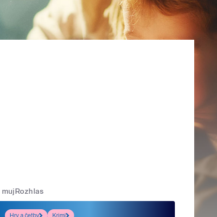
mujRozhlas
Hry a četby
Krimi