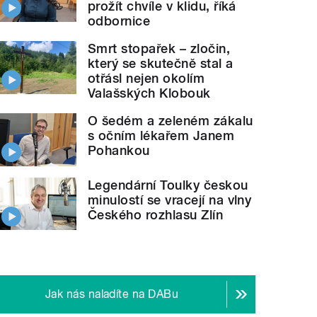
prožít chvíle v klidu, říká
odbornice
Smrt stopařek – zločin,
který se skutečně stal a
otřásl nejen okolím
Valašských Klobouk
O šedém a zeleném zákalu
s očním lékařem Janem
Pohankou
Legendární Toulky českou
minulostí se vracejí na vlny
Českého rozhlasu Zlín
Jak nás naladíte na DABu