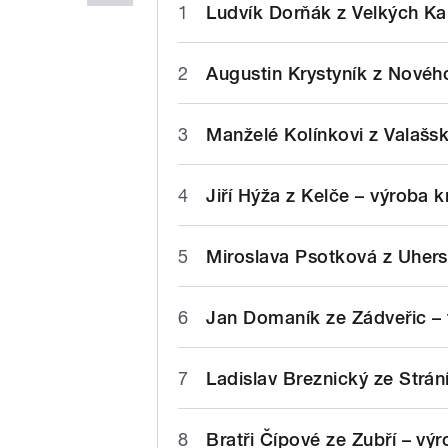
1
Ludvík Dorňák z Velkých Kar
2
Augustin Krystyník z Novéh
3
Manželé Kolínkovi z Valašs
4
Jiří Hýža z Kelče – výroba 
5
Miroslava Psotková z Uhers
6
Jan Domaník ze Zádveřic – 
7
Ladislav Breznický ze Strán
8
Bratři Čípové ze Zubří – vý