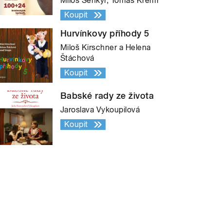
Miloš Šenkýř, Tomáš Kremr
Koupit
Hurvínkovy příhody 5
Miloš Kirschner a Helena
Štáchová
Koupit
Babské rady ze života
Jaroslava Vykoupilová
Koupit