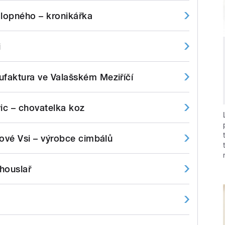
lopného – kronikářka
i
faktura ve Valašském Meziříčí
ic – chovatelka koz
Nové Vsi – výrobce cimbálů
 houslař