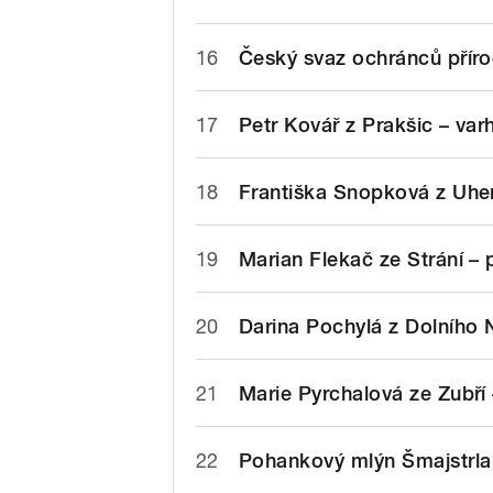
16
Český svaz ochránců příro
17
Petr Kovář z Prakšic – var
18
Františka Snopková z Uher
19
Marian Flekač ze Strání – 
20
Darina Pochylá z Dolního 
21
Marie Pyrchalová ze Zubří
22
Pohankový mlýn Šmajstrla 