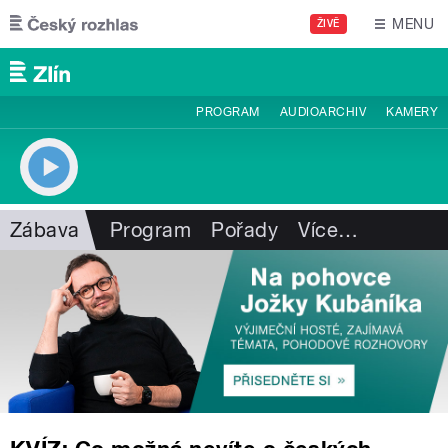
Přejít k hlavnímu obsahu
MENU
ŽIVĚ
PROGRAM
AUDIOARCHIV
KAMERY
Zábava
Program
Pořady
Více
…