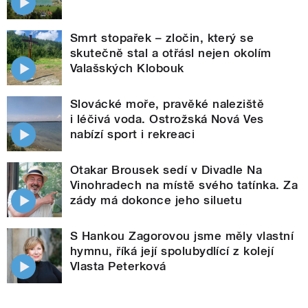
Smrt stopařek – zločin, který se
skutečně stal a otřásl nejen okolím
Valašských Klobouk
Slovácké moře, pravěké naleziště
i léčivá voda. Ostrožská Nová Ves
nabízí sport i rekreaci
Otakar Brousek sedí v Divadle Na
Vinohradech na místě svého tatínka. Za
zády má dokonce jeho siluetu
S Hankou Zagorovou jsme měly vlastní
hymnu, říká její spolubydlící z kolejí
Vlasta Peterková