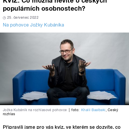
KVÍZ: Co možná nevíte o českých
populárních osobnostech?
25. červenec 2022
Na pohovce Jožky Kubáníka
Jožka Kubáník na rozhlasové pohovce
|
foto:
Khalil Baalbaki
,
Český
rozhlas
Připravili jsme pro vás kvíz, ve kterém se dozvíte, co