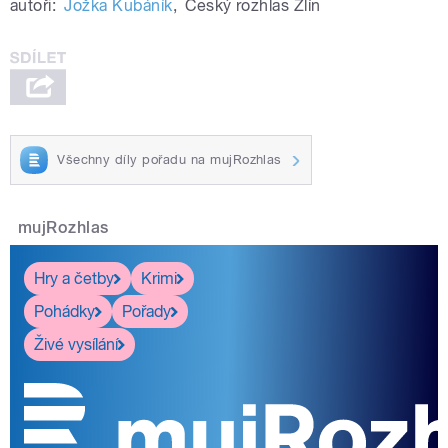
autoři:
Jožka Kubáník
,
Český rozhlas Zlín
Všechny díly pořadu na mujRozhlas
mujRozhlas
Hry a četby
Krimi
Pohádky
Pořady
Živé vysílání