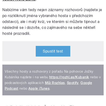
Nabízíme vám tedy nejen záznamy rozhovorů (najdete je
po rozkliknutí jména vybraného hosta v předchozím
odstavci), ale i malý kvíz, ve kterém si můžete tipnout a
následně se i dozvíte, co zajímavého na sebe někteří
hosté prozradili.
Spustit test
Všechny hosty a rozhovory z pořadu Na pohovce Jožky
Kubáníka najdete i na webu
https://rozhl.as/Kubanik
nebo v
podcastových aplikacích
Můj Rozhlas
,
Spotify
,
Google
Podcast
nebo
Apple iTunes
.