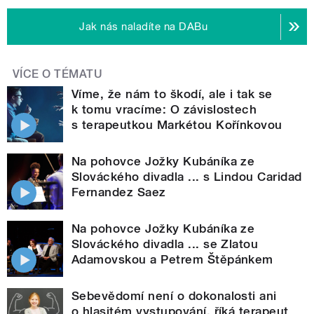
Jak nás naladíte na DABu
VÍCE O TÉMATU
Víme, že nám to škodí, ale i tak se
k tomu vracíme: O závislostech
s terapeutkou Markétou Kořínkovou
Na pohovce Jožky Kubáníka ze
Slováckého divadla ... s Lindou Caridad
Fernandez Saez
Na pohovce Jožky Kubáníka ze
Slováckého divadla ... se Zlatou
Adamovskou a Petrem Štěpánkem
Sebevědomí není o dokonalosti ani
o hlasitém vystupování, říká terapeut