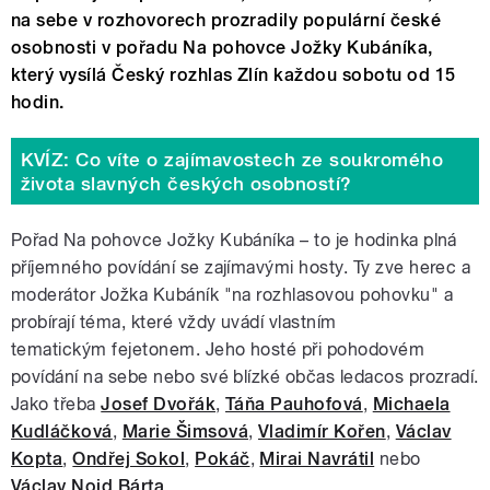
na sebe v rozhovorech prozradily populární české
osobnosti v pořadu Na pohovce Jožky Kubáníka,
který vysílá Český rozhlas Zlín každou sobotu od 15
hodin.
KVÍZ: Co víte o zajímavostech ze soukromého
života slavných českých osobností?
Pořad Na pohovce Jožky Kubáníka – to je hodinka plná
příjemného povídání se zajímavými hosty. Ty zve herec a
moderátor Jožka Kubáník "na rozhlasovou pohovku" a
probírají téma, které vždy uvádí vlastním
tematickým fejetonem. Jeho hosté při pohodovém
povídání na sebe nebo své blízké občas ledacos prozradí.
Jako třeba
Josef Dvořák
,
Táňa Pauhofová
,
Michaela
Kudláčková
,
Marie Šimsová
,
Vladimír Kořen
,
Václav
Kopta
,
Ondřej Sokol
,
Pokáč
,
Mirai Navrátil
nebo
Václav Noid Bárta
.