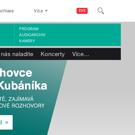
ozhlase
Více
ŽIVĚ
PROGRAM
AUDIOARCHIV
KAMERY
 nás naladíte
Koncerty
Více
…