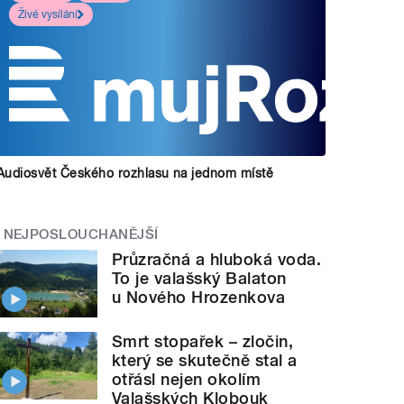
Živé vysílání
Audiosvět Českého rozhlasu na jednom místě
NEJPOSLOUCHANĚJŠÍ
Průzračná a hluboká voda.
To je valašský Balaton
u Nového Hrozenkova
Smrt stopařek – zločin,
který se skutečně stal a
otřásl nejen okolím
Valašských Klobouk