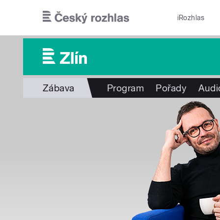
Přejít k hlavnímu obsahu
iRozhlas
Zábava
Program
Pořady
Audi