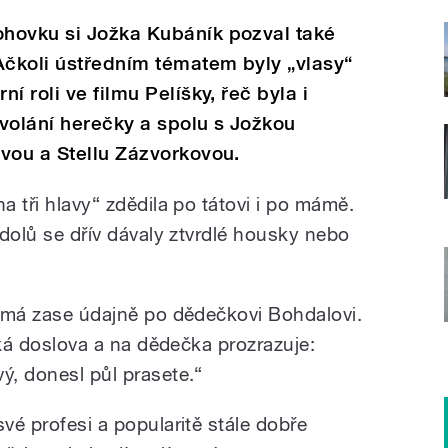
hovku si Jožka Kubáník pozval také
čkoli ústředním tématem byly „vlasy“
í roli ve filmu Pelíšky, řeč byla i
olání herečky a spolu s Jožkou
vou a Stellu Zázvorkovou.
a tři hlavy“ zdědila po tátovi i po mámě.
drdolů se dřív dávaly ztvrdlé housky nebo
ím má zase údajně po dědečkovi Bohdalovi.
říká doslova a na dědečka prozrazuje:
ý, donesl půl prasete.“
své profesi a popularitě stále dobře