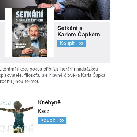
Setkání s
Karlem Čapkem
Koupit
Literární fikce, pokus přiblížit literární nadsázkou
spisovatele, filozofa, ale hlavně člověka Karla Čapka
trochu jinou formou.
Kněhyně
Kaczi
Koupit