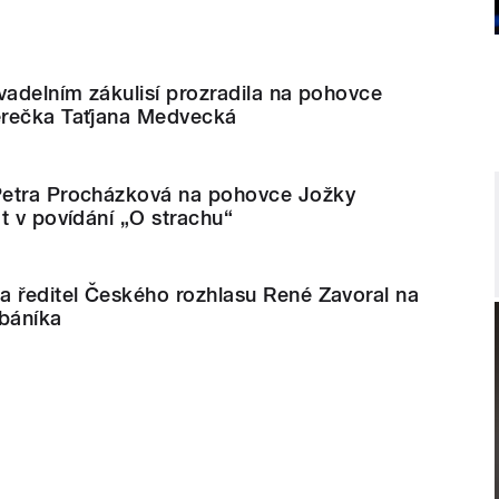
vadelním zákulisí prozradila na pohovce
erečka Taťjana Medvecká
Petra Procházková na pohovce Jožky
t v povídání „O strachu“
a ředitel Českého rozhlasu René Zavoral na
báníka