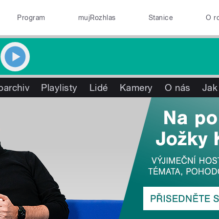
Program
mujRozhlas
Stanice
O r
oarchiv
Playlisty
Lidé
Kamery
O nás
Jak