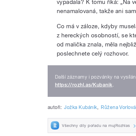
vypadala? K tomu říká: „Na v
nenamalovaná, takže ani s
Co má v záloze, kdyby musela
z hereckých osobností, se kt
od malička znala, měla nejbliž
poslechnete celý rozhovor.
Další záznamy i pozvánky na vysílá
https://rozhl.as/Kubanik
.
autoři:
Jožka Kubáník
,
Růžena Vorlová
Všechny díly pořadu na mujRozhlas