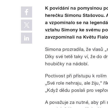
K povídání na pomyslnou po
herečku Simonu Stašovou. A
a vzpomínalo se na legendárn
vztahu Simony ke svému pov
zavzpomínali na Květu Fialo
Simona prozradila, že vlasů „n
Díky své tetě taky ví, že do 
houbičky na nádobí.
Poctivost při přístupu k rol
„Své role nehraju, ale žiju,“ 
„Když dědu poslali pro vepřov
A považuje za nutné, aby při 