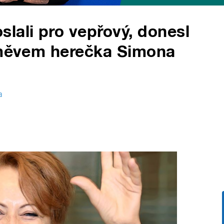
lali pro vepřový, donesl
úsměvem herečka Simona
a