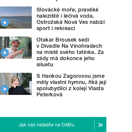
Slovácké moře, pravěké
naleziště i léčivá voda.
Ostrožská Nová Ves nabízí
sport i rekreaci
Otakar Brousek sedí
v Divadle Na Vinohradech
na místě svého tatínka. Za
zády má dokonce jeho
siluetu
S Hankou Zagorovou jsme
měly vlastní hymnu, říká její
spolubydlící z kolejí Vlasta
Peterková
Jak nás naladíte na DABu