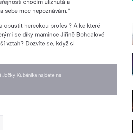
eřejnosti chodím ulíznutá a
ama sebe moc nepoznávám.“
 opustit hereckou profesi? A ke které
erými se díky mamince Jiřině Bohdalové
ší vztah? Dozvíte se, když si
ní Jožky Kubáníka najdete na