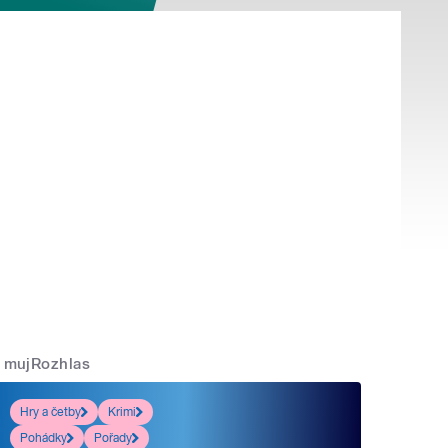
mujRozhlas
Hry a četby
Krimi
Pohádky
Pořady