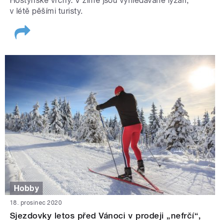
Hostýnské vrchy. V zimě jsou vyhledávané lyžaři,
v létě pěšími turisty.
Hobby
18. prosinec 2020
Sjezdovky letos před Vánoci v prodeji „nefrčí“,