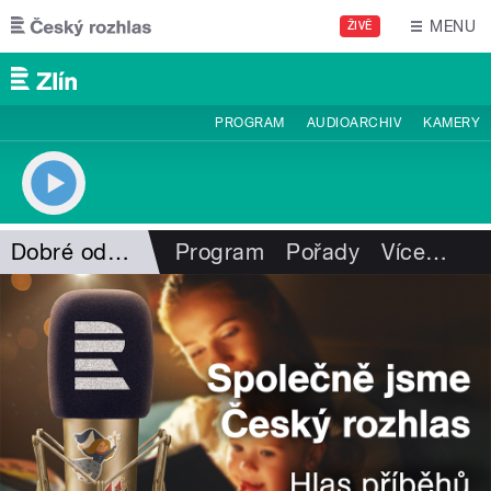
Přejít k hlavnímu obsahu
MENU
ŽIVĚ
PROGRAM
AUDIOARCHIV
KAMERY
Dobré odpoledne s ČRo Zlín
Program
Pořady
Více
…