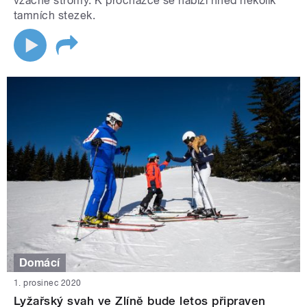
vzácné stromy. K procházce se nabízí hned několik
tamních stezek.
Domácí
1. prosinec 2020
Lyžařský svah ve Zlíně bude letos připraven