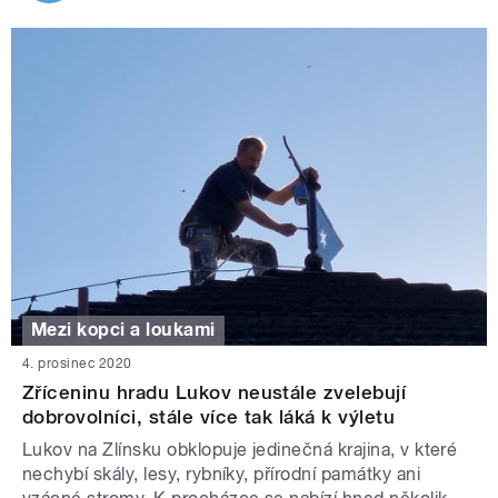
Mezi kopci a loukami
4. prosinec 2020
Zříceninu hradu Lukov neustále zvelebují
dobrovolníci, stále více tak láká k výletu
Lukov na Zlínsku obklopuje jedinečná krajina, v které
nechybí skály, lesy, rybníky, přírodní památky ani