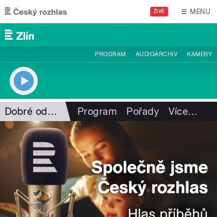
Přejít k hlavnímu obsahu
MENU
ŽIVĚ
PROGRAM
AUDIOARCHIV
KAMERY
Dobré odpoledne s ČRo Zlín
Program
Pořady
Více
…