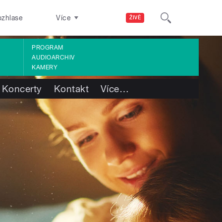
ozhlase
Více
ŽIVĚ
PROGRAM
AUDIOARCHIV
KAMERY
Koncerty
Kontakt
Více
…