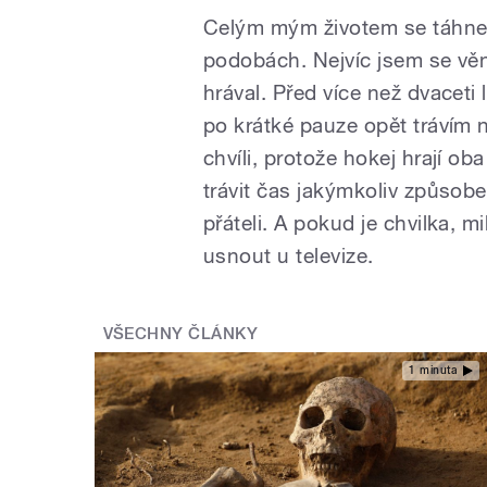
Celým mým životem se táhne j
podobách. Nejvíc jsem se věn
hrával. Před více než dvaceti 
po krátké pauze opět trávím
chvíli, protože hokej hrají o
trávit čas jakýmkoliv způsob
přáteli. A pokud je chvilka, m
usnout u televize.
VŠECHNY ČLÁNKY
1 minuta