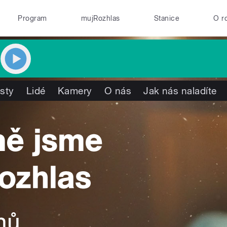
Program
mujRozhlas
Stanice
O r
isty
Lidé
Kamery
O nás
Jak nás naladíte