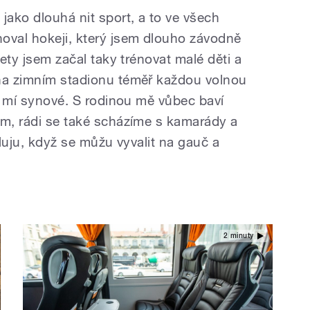
ako dlouhá nit sport, a to ve všech
oval hokeji, který jsem dlouho závodně
lety jsem začal taky trénovat malé děti a
 na zimním stadionu téměř každou volnou
ba mí synové. S rodinou mě vůbec baví
em, rádi se také scházíme s kamarády a
iluju, když se můžu vyvalit na gauč a
2 minuty