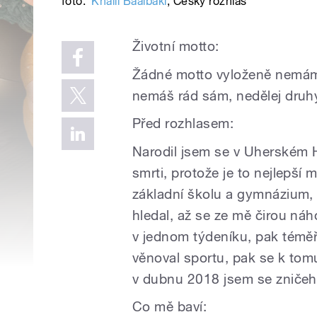
foto:
Khalil Baalbaki
,
Český rozhlas
Životní motto:
Žádné motto vyloženě nemám, 
nemáš rád sám, nedělej druh
Před rozhlasem:
Narodil jsem se v Uherském Hr
smrti, protože je to nejlepší
základní školu a gymnázium,
hledal, až se ze mě čirou náh
v jednom týdeníku, pak téměř 
věnoval sportu, pak se k tomu
v dubnu 2018 jsem se zničeho
Co mě baví: