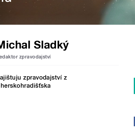
Michal Sladký
edaktor zpravodajství
ajištuju zpravodajství z
herskohradišťska