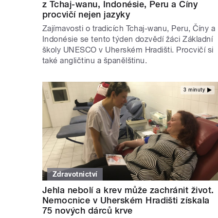
z Tchaj-wanu, Indonésie, Peru a Číny
procvičí nejen jazyky
Zajímavosti o tradicích Tchaj-wanu, Peru, Číny a
Indonésie se tento týden dozvědí žáci Základní
školy UNESCO v Uherském Hradišti. Procvičí si
také angličtinu a španělštinu.
3 minuty
Zdravotnictví
Jehla nebolí a krev může zachránit život.
Nemocnice v Uherském Hradišti získala
75 nových dárců krve