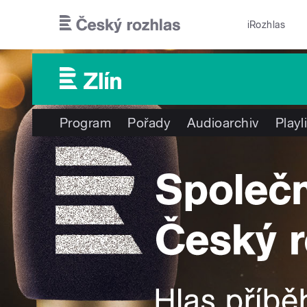
Přejít k hlavnímu obsahu
iRozhlas
Program
Pořady
Audioarchiv
Playl