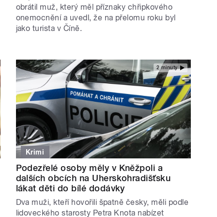
obrátil muž, který měl příznaky chřipkového
onemocnění a uvedl, že na přelomu roku byl
jako turista v Číně.
2 minuty
Krimi
Podezřelé osoby měly v Kněžpoli a
dalších obcích na Uherskohradišťsku
lákat děti do bílé dodávky
Dva muži, kteří hovořili špatně česky, měli podle
lidoveckého starosty Petra Knota nabízet