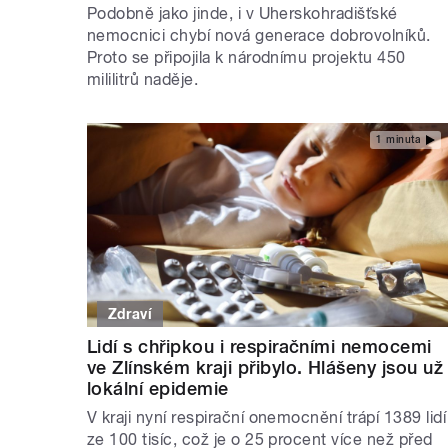
Podobně jako jinde, i v Uherskohradišťské
nemocnici chybí nová generace dobrovolníků.
Proto se připojila k národnímu projektu 450
mililitrů naděje.
1 minuta
Zdraví
Lidí s chřipkou i respiračními nemocemi
ve Zlínském kraji přibylo. Hlášeny jsou už
lokální epidemie
V kraji nyní respirační onemocnění trápí 1389 lidí
ze 100 tisíc, což je o 25 procent více než před