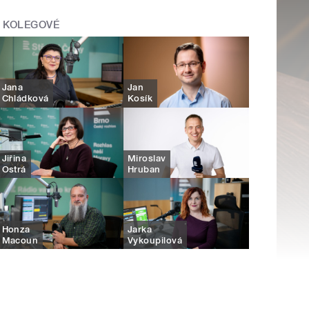
KOLEGOVÉ
Jana
Jan
Chládková
Kosík
Jiřina
Miroslav
Ostrá
Hruban
Honza
Jarka
Macoun
Vykoupilová