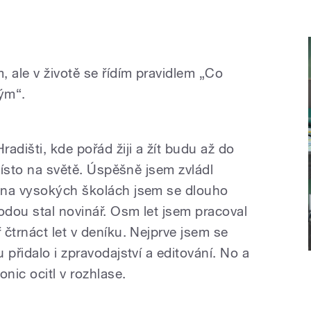
ale v životě se řídím pravidlem „Co
ým“.
adišti, kde pořád žiji a žít budu až do
 místo na světě. Úspěšně jsem zvládl
 na vysokých školách jsem se dlouho
odou stal novinář. Osm let jsem pracoval
čtrnáct let v deníku. Nejprve jsem se
 přidalo i zpravodajství a editování. No a
nic ocitl v rozhlase.