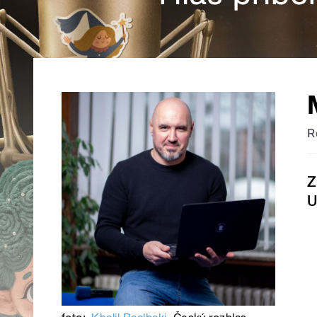
R
Z
U