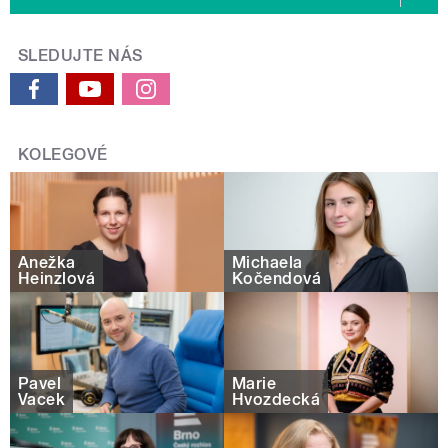
SLEDUJTE NÁS
KOLEGOVÉ
Anežka
Michaela
Heinzlová
Kočendová
Pavel
Marie
Vacek
Hvozdecká