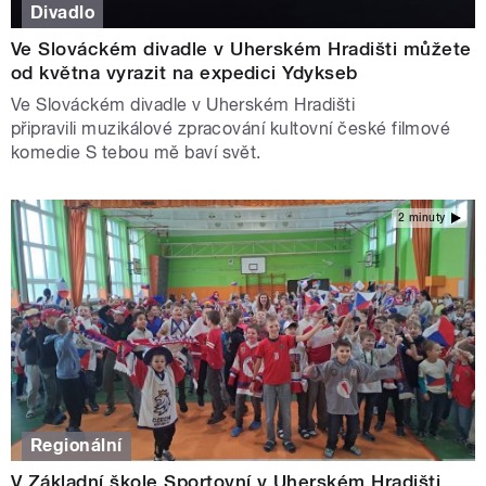
Divadlo
Ve Slováckém divadle v Uherském Hradišti můžete
od května vyrazit na expedici Ydykseb
Ve Slováckém divadle v Uherském Hradišti
připravili muzikálové zpracování kultovní české filmové
komedie S tebou mě baví svět.
2 minuty
Regionální
V Základní škole Sportovní v Uherském Hradišti