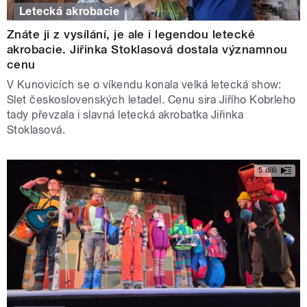
Letecká akrobacie
Znáte ji z vysílání, je ale i legendou letecké
akrobacie. Jiřinka Stoklasová dostala významnou
cenu
V Kunovicích se o víkendu konala velká letecká show:
Slet československých letadel. Cenu sira Jiřího Kobrleho
tady převzala i slavná letecká akrobatka Jiřinka
Stoklasová.
5 dílů