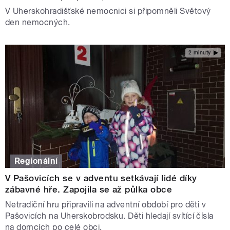
V Uherskohradišťské nemocnici si připomněli Světový
den nemocných.
2 minuty
Regionální
V Pašovicích se v adventu setkávají lidé díky
zábavné hře. Zapojila se až půlka obce
Netradiční hru připravili na adventní období pro děti v
Pašovicích na Uherskobrodsku. Děti hledají svítící čísla
na domcích po celé obci.