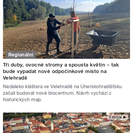
Regionální
Tři duby, ovocné stromy a spousta květin – tak
bude vypadat nové odpočinkové místo na
Velehradě
Nedaleko kláštera ve Velehradě na Uherskohradišťsku
začali budovat nové biocentrum. Návrh vychází z
historických map.
3 minuty