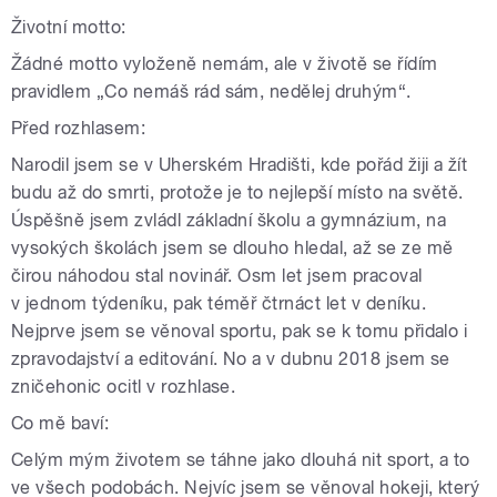
Životní motto:
Žádné motto vyloženě nemám, ale v životě se řídím
pravidlem „Co nemáš rád sám, nedělej druhým“.
Před rozhlasem:
Narodil jsem se v Uherském Hradišti, kde pořád žiji a žít
budu až do smrti, protože je to nejlepší místo na světě.
Úspěšně jsem zvládl základní školu a gymnázium, na
vysokých školách jsem se dlouho hledal, až se ze mě
čirou náhodou stal novinář. Osm let jsem pracoval
v jednom týdeníku, pak téměř čtrnáct let v deníku.
Nejprve jsem se věnoval sportu, pak se k tomu přidalo i
zpravodajství a editování. No a v dubnu 2018 jsem se
zničehonic ocitl v rozhlase.
Co mě baví:
Celým mým životem se táhne jako dlouhá nit sport, a to
ve všech podobách. Nejvíc jsem se věnoval hokeji, který