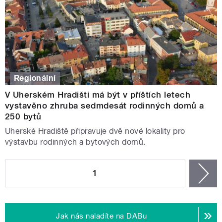
Regionální
V Uherském Hradišti má být v příštích letech
vystavěno zhruba sedmdesát rodinných domů a
250 bytů
Uherské Hradiště připravuje dvě nové lokality pro
výstavbu rodinných a bytových domů.
STRÁNKY
1
n
Jak nás naladíte na DABu