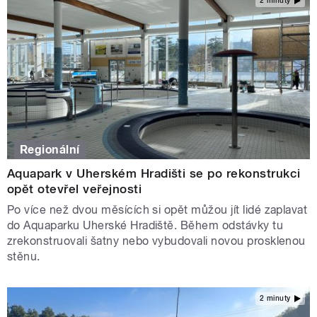
2 minuty
Regionální
Aquapark v Uherském Hradišti se po rekonstrukci
opět otevřel veřejnosti
Po více než dvou měsících si opět můžou jít lidé zaplavat
do Aquaparku Uherské Hradiště. Během odstávky tu
zrekonstruovali šatny nebo vybudovali novou prosklenou
stěnu.
2 minuty