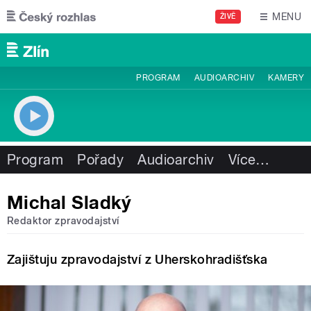
Přejít k hlavnímu obsahu
MENU
ŽIVĚ
PROGRAM
AUDIOARCHIV
KAMERY
Program
Pořady
Audioarchiv
Více
…
Michal Sladký
Redaktor zpravodajství
Zajištuju zpravodajství z Uherskohradišťska