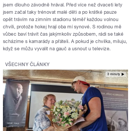
jsem dlouho závodně hrával. Před více než dvaceti lety
jsem začal taky trénovat malé děti a po krátké pauze
opět trávím na zimním stadionu téměř každou volnou
chvíli, protože hokej hrají oba mí synové. S rodinou mě
vůbec baví trávit čas jakýmkoliv způsobem, rádi se také
scházíme s kamarády a přáteli. A pokud je chvilka, miluju,
když se můžu vyvalit na gauč a usnout u televize.
VŠECHNY ČLÁNKY
3 minuty