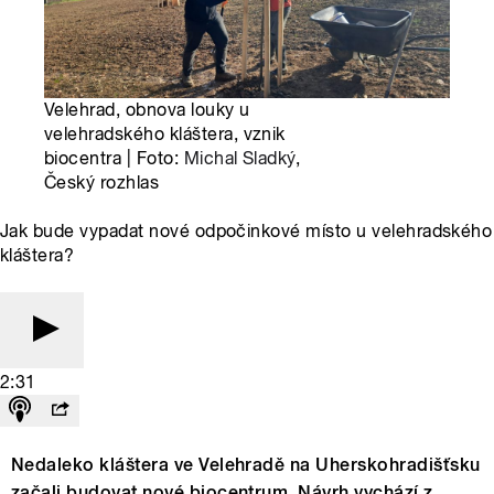
Velehrad, obnova louky u
velehradského kláštera, vznik
biocentra | Foto:
Michal Sladký
,
Český rozhlas
Jak bude vypadat nové odpočinkové místo u velehradského
kláštera?
2:31
Nedaleko kláštera ve Velehradě na Uherskohradišťsku
začali budovat nové biocentrum. Návrh vychází z