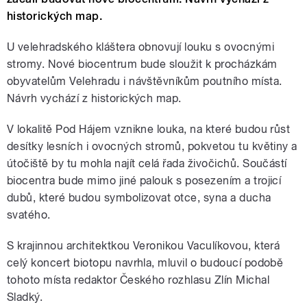
historických map.
U velehradského kláštera obnovují louku s ovocnými
stromy. Nové biocentrum bude sloužit k procházkám
obyvatelům Velehradu i návštěvníkům poutního místa.
Návrh vychází z historických map.
V lokalitě Pod Hájem vznikne louka, na které budou růst
desítky lesních i ovocných stromů, pokvetou tu květiny a
útočiště by tu mohla najít celá řada živočichů. Součástí
biocentra bude mimo jiné palouk s posezením a trojicí
dubů, které budou symbolizovat otce, syna a ducha
svatého.
S krajinnou architektkou Veronikou Vaculíkovou, která
celý koncert biotopu navrhla, mluvil o budoucí podobě
tohoto místa redaktor Českého rozhlasu Zlín Michal
Sladký.