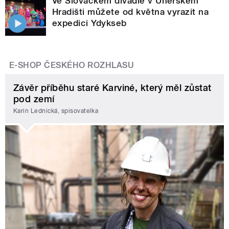
Ve Slováckém divadle v Uherském
Hradišti můžete od května vyrazit na
expedici Ydykseb
E-SHOP ČESKÉHO ROZHLASU
Závěr příběhu staré Karviné, který měl zůstat
pod zemí
Karin Lednická, spisovatelka