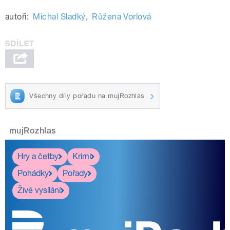
autoři:
Michal Sladký
,
Růžena Vorlová
Všechny díly pořadu na mujRozhlas
mujRozhlas
Hry a četby
Krimi
Pohádky
Pořady
Živé vysílání