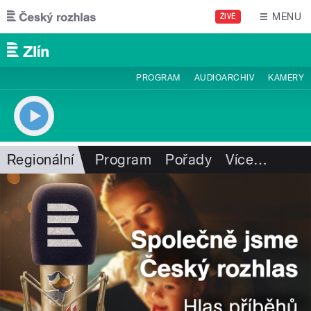
Přejít k hlavnímu obsahu
MENU
ŽIVĚ
PROGRAM
AUDIOARCHIV
KAMERY
Regionální
Program
Pořady
Více
…