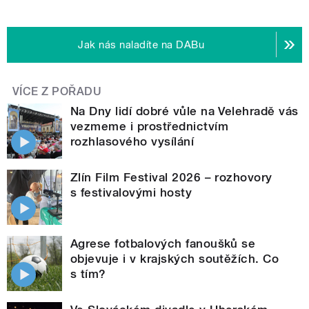
Jak nás naladíte na DABu
VÍCE Z POŘADU
Na Dny lidí dobré vůle na Velehradě vás
vezmeme i prostřednictvím
rozhlasového vysílání
Zlín Film Festival 2026 – rozhovory
s festivalovými hosty
Agrese fotbalových fanoušků se
objevuje i v krajských soutěžích. Co
s tím?