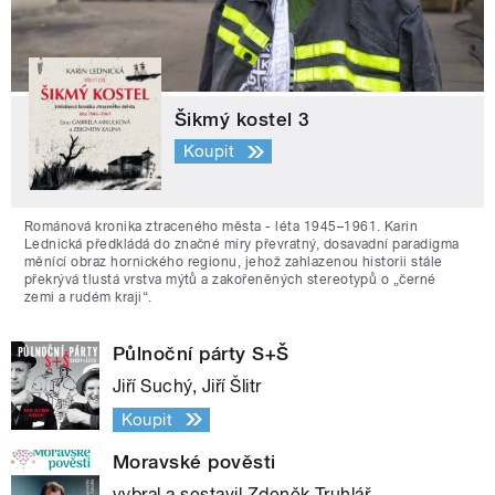
Šikmý kostel 3
Koupit
Románová kronika ztraceného města - léta 1945–1961. Karin
Lednická předkládá do značné míry převratný, dosavadní paradigma
měnící obraz hornického regionu, jehož zahlazenou historii stále
překrývá tlustá vrstva mýtů a zakořeněných stereotypů o „černé
zemi a rudém kraji“.
Půlnoční párty S+Š
Jiří Suchý, Jiří Šlitr
Koupit
Moravské pověsti
vybral a sestavil Zdeněk Truhlář