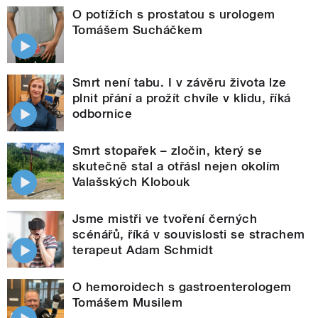
O potížích s prostatou s urologem
Tomášem Sucháčkem
Smrt není tabu. I v závěru života lze
plnit přání a prožít chvíle v klidu, říká
odbornice
Smrt stopařek – zločin, který se
skutečně stal a otřásl nejen okolím
Valašských Klobouk
Jsme mistři ve tvoření černých
scénářů, říká v souvislosti se strachem
terapeut Adam Schmidt
O hemoroidech s gastroenterologem
Tomášem Musilem