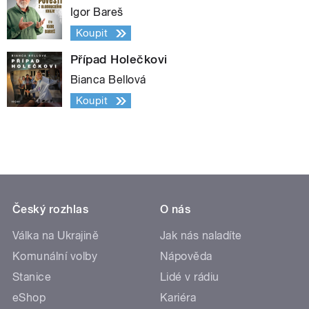
Igor Bareš
Koupit
Případ Holečkovi
Bianca Bellová
Koupit
Český rozhlas
O nás
Válka na Ukrajině
Jak nás naladíte
Komunální volby
Nápověda
Stanice
Lidé v rádiu
eShop
Kariéra