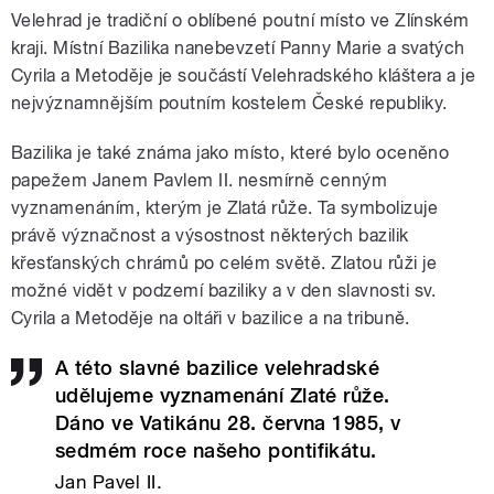
Velehrad je tradiční o oblíbené poutní místo ve Zlínském
kraji. Místní Bazilika nanebevzetí Panny Marie a svatých
Cyrila a Metoděje je součástí Velehradského kláštera a je
nejvýznamnějším poutním kostelem České republiky.
Bazilika je také známa jako místo, které bylo oceněno
papežem Janem Pavlem II. nesmírně cenným
vyznamenáním, kterým je Zlatá růže. Ta symbolizuje
právě význačnost a výsostnost některých bazilik
křesťanských chrámů po celém světě. Zlatou růži je
možné vidět v podzemí baziliky a v den slavnosti sv.
Cyrila a Metoděje na oltáři v bazilice a na tribuně.
A této slavné bazilice velehradské
udělujeme vyznamenání Zlaté růže.
Dáno ve Vatikánu 28. června 1985, v
sedmém roce našeho pontifikátu.
Jan Pavel II.