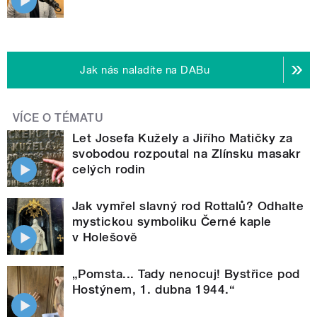
Jak nás naladíte na DABu
VÍCE O TÉMATU
Let Josefa Kužely a Jiřího Matičky za
svobodou rozpoutal na Zlínsku masakr
celých rodin
Jak vymřel slavný rod Rottalů? Odhalte
mystickou symboliku Černé kaple
v Holešově
„Pomsta... Tady nenocuj! Bystřice pod
Hostýnem, 1. dubna 1944.“