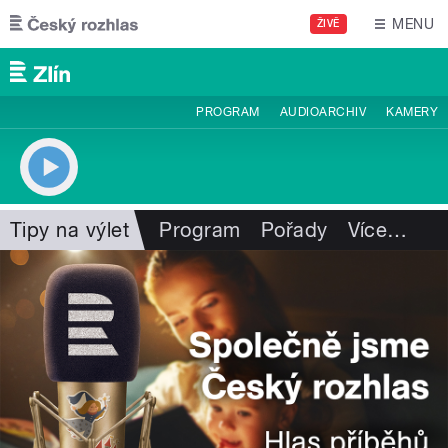
Přejít k hlavnímu obsahu
MENU
ŽIVĚ
PROGRAM
AUDIOARCHIV
KAMERY
Tipy na výlet
Program
Pořady
Více
…