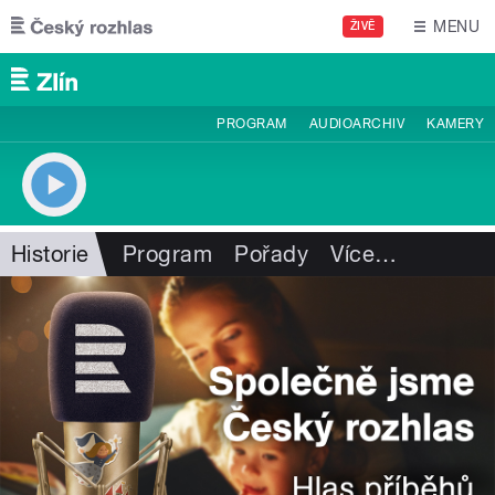
Přejít k hlavnímu obsahu
MENU
ŽIVĚ
PROGRAM
AUDIOARCHIV
KAMERY
Historie
Program
Pořady
Více
…