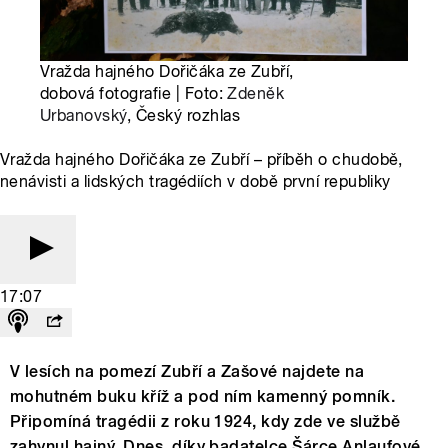
Vražda hajného Dořičáka ze Zubří,
dobová fotografie | Foto:
Zdeněk
Urbanovský
, Český rozhlas
Vražda hajného Dořičáka ze Zubří – příběh o chudobě,
nenávisti a lidských tragédiích v době první republiky
17:07
V lesích na pomezí Zubří a Zašové najdete na
mohutném buku kříž a pod ním kamenný pomník.
Připomíná tragédii z roku 1924, kdy zde ve službě
zahynul hajný. Dnes, díky badatelce Šárce Anlaufové,