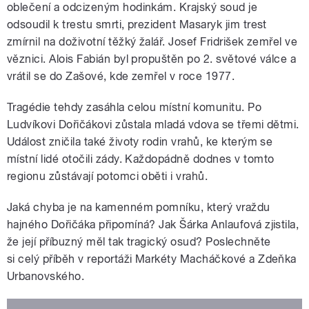
oblečení a odcizeným hodinkám. Krajský soud je
odsoudil k trestu smrti, prezident Masaryk jim trest
zmírnil na doživotní těžký žalář. Josef Fridrišek zemřel ve
věznici. Alois Fabián byl propuštěn po 2. světové válce a
vrátil se do Zašové, kde zemřel v roce 1977.
Tragédie tehdy zasáhla celou místní komunitu. Po
Ludvíkovi Dořičákovi zůstala mladá vdova se třemi dětmi.
Událost zničila také životy rodin vrahů, ke kterým se
místní lidé otočili zády. Každopádně dodnes v tomto
regionu zůstávají potomci oběti i vrahů.
Jaká chyba je na kamenném pomníku, který vraždu
hajného Dořičáka připomíná? Jak Šárka Anlaufová zjistila,
že její příbuzný měl tak tragický osud? Poslechněte
si celý příběh v reportáži Markéty Macháčkové a Zdeňka
Urbanovského.