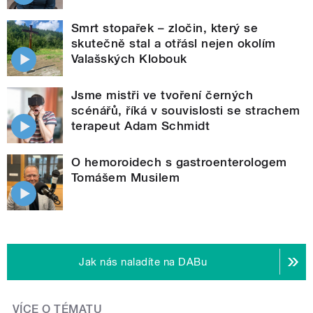
Smrt stopařek – zločin, který se
skutečně stal a otřásl nejen okolím
Valašských Klobouk
Jsme mistři ve tvoření černých
scénářů, říká v souvislosti se strachem
terapeut Adam Schmidt
O hemoroidech s gastroenterologem
Tomášem Musilem
Jak nás naladíte na DABu
VÍCE O TÉMATU