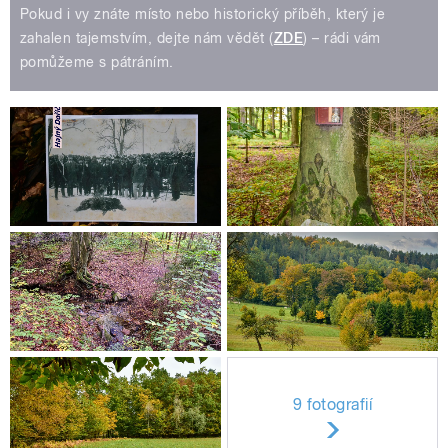
Pokud i vy znáte místo nebo historický příběh, který je
zahalen tajemstvím, dejte nám vědět (
ZDE
) – rádi vám
pomůžeme s pátráním.
9 fotografií