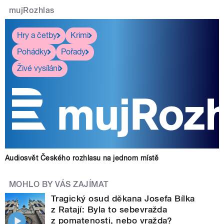
mujRozhlas
Hry a četby
Krimi
Pohádky
Pořady
Živé vysílání
Audiosvět Českého rozhlasu na jednom místě
MOHLO BY VÁS ZAJÍMAT
Tragický osud děkana Josefa Bílka
z Ratají: Byla to sebevražda
z pomatenosti, nebo vražda?