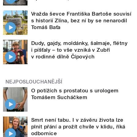
Vražda ševce Františka Bartoše souvisí
s historií Zlína, bez ní by se nenarodil
Tomáš Baťa
Dudy, gajdy, moldánky, šalmaje, flétny
i píšťaly – to vše vzniká v Zubří
v rodinné dílně Čípových
NEJPOSLOUCHANĚJŠÍ
O potížích s prostatou s urologem
Tomášem Sucháčkem
Smrt není tabu. I v závěru života lze
plnit přání a prožít chvíle v klidu, říká
odbornice