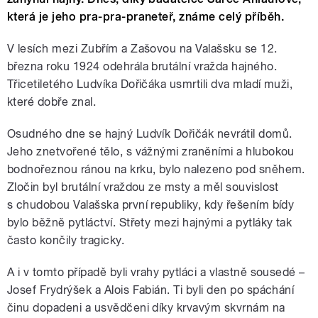
která je jeho pra-pra-praneteř, známe celý příběh.
V lesích mezi Zubřím a Zašovou na Valašsku se 12.
března roku 1924 odehrála brutální vražda hajného.
Třicetiletého Ludvíka Dořičáka usmrtili dva mladí muži,
které dobře znal.
Osudného dne se hajný Ludvík Dořičák nevrátil domů.
Jeho znetvořené tělo, s vážnými zraněními a hlubokou
bodnořeznou ránou na krku, bylo nalezeno pod sněhem.
Zločin byl brutální vraždou ze msty a měl souvislost
s chudobou Valašska první republiky, kdy řešením bídy
bylo běžně pytláctví. Střety mezi hajnými a pytláky tak
často končily tragicky.
A i v tomto případě byli vrahy pytláci a vlastně sousedé –
Josef Frydrýšek a Alois Fabián. Ti byli den po spáchání
činu dopadeni a usvědčeni díky krvavým skvrnám na