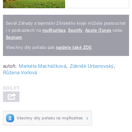
Seriál Záhady a tajemství Zlínského kraje můžete poslouchat
i v podcastech na
mujRozhlas
,
Spotify
,
Apple iTunes
nebo
Seznam
.
Všechny díly pořadu pak
najdete také ZDE
.
autoři:
Markéta Macháčková
,
Zdeněk Urbanovský
,
Růžena Vorlová
Všechny díly pořadu na mujRozhlas