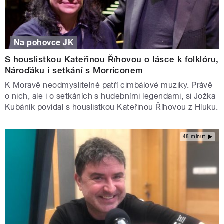
Na pohovce JK
S houslistkou Kateřinou Říhovou o lásce k folklóru,
Nároďáku i setkání s Morriconem
K Moravě neodmyslitelně patří cimbálové muziky. Právě
o nich, ale i o setkáních s hudebními legendami, si Jožka
Kubáník povídal s houslistkou Kateřinou Říhovou z Hluku.
48 minut