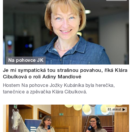
Na pohovce JK
Je mi sympatická tou strašnou povahou, říká Klára
Cibulková o roli Adiny Mandlové
Hostem Na pohovce Jožky Kubáníka byla herečka,
tanečnice a zpěvačka Klára Cibulková.
61 minut