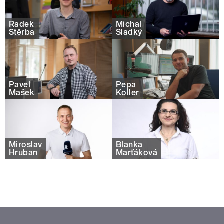
Radek
Michal
Štěrba
Sladký
Pavel
Pepa
Mašek
Koller
Miroslav
Blanka
Hruban
Marťáková