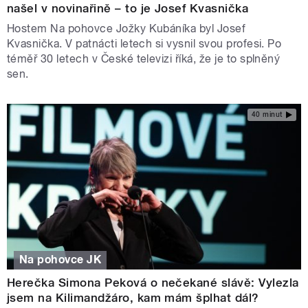
našel v novinařině – to je Josef Kvasnička
Hostem Na pohovce Jožky Kubáníka byl Josef
Kvasnička. V patnácti letech si vysnil svou profesi. Po
téměř 30 letech v České televizi říká, že je to splněný
sen.
40 minut
Na pohovce JK
Herečka Simona Peková o nečekané slávě: Vylezla
jsem na Kilimandžáro, kam mám šplhat dál?