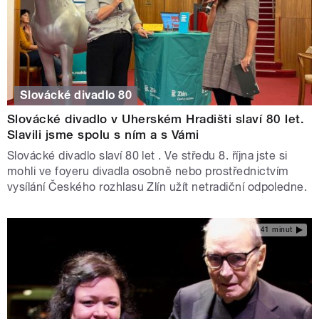
Slovácké divadlo 80
Slovácké divadlo v Uherském Hradišti slaví 80 let.
Slavili jsme spolu s ním a s Vámi
Slovácké divadlo slaví 80 let . Ve středu 8. října jste si
mohli ve foyeru divadla osobně nebo prostřednictvím
vysílání Českého rozhlasu Zlín užít netradiční odpoledne.
41 minut