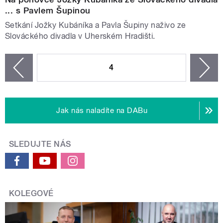
... s Pavlem Šupinou
Setkání Jožky Kubáníka a Pavla Šupiny naživo ze
Slováckého divadla v Uherském Hradišti.
STRÁNKY
4
n
zí
Jak nás naladíte na DABu
SLEDUJTE NÁS
KOLEGOVÉ