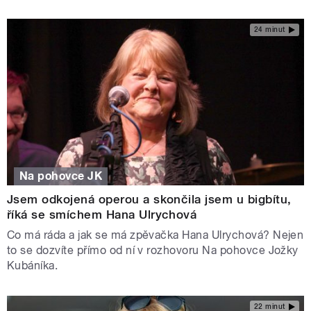
24 minut
Na pohovce JK
Jsem odkojená operou a skončila jsem u bigbítu,
říká se smíchem Hana Ulrychová
Co má ráda a jak se má zpěvačka Hana Ulrychová? Nejen
to se dozvíte přímo od ní v rozhovoru Na pohovce Jožky
Kubáníka.
22 minut