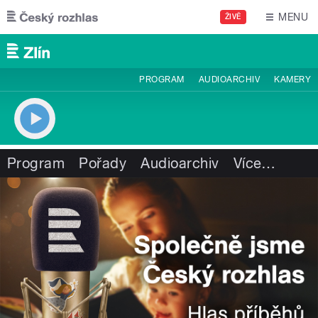
Přejít k hlavnímu obsahu
MENU
ŽIVĚ
PROGRAM
AUDIOARCHIV
KAMERY
Program
Pořady
Audioarchiv
Více
…