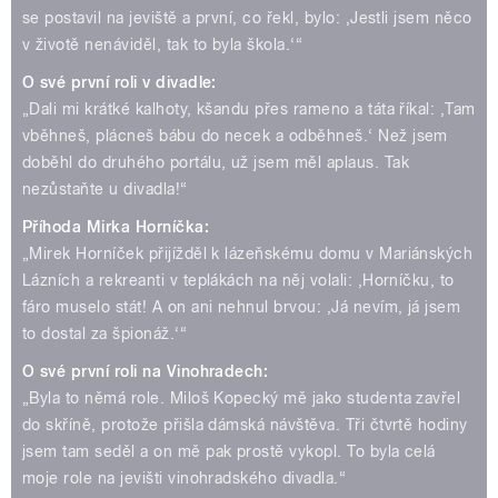
se postavil na jeviště a první, co řekl, bylo: ‚Jestli jsem něco
v životě nenáviděl, tak to byla škola.‘“
O své první roli v divadle:
„Dali mi krátké kalhoty, kšandu přes rameno a táta říkal: ‚Tam
vběhneš, plácneš bábu do necek a odběhneš.‘ Než jsem
doběhl do druhého portálu, už jsem měl aplaus. Tak
nezůstaňte u divadla!“
Příhoda Mirka Horníčka:
„Mirek Horníček přijížděl k lázeňskému domu v Mariánských
Lázních a rekreanti v teplákách na něj volali: ‚Horníčku, to
fáro muselo stát! A on ani nehnul brvou: ‚Já nevím, já jsem
to dostal za špionáž.‘“
O své první roli na Vinohradech:
„Byla to němá role. Miloš Kopecký mě jako studenta zavřel
do skříně, protože přišla dámská návštěva. Tři čtvrtě hodiny
jsem tam seděl a on mě pak prostě vykopl. To byla celá
moje role na jevišti vinohradského divadla.“