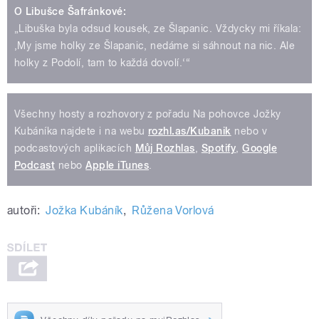
O Libušce Šafránkové:
„Libuška byla odsud kousek, ze Šlapanic. Vždycky mi říkala:
‚My jsme holky ze Šlapanic, nedáme si sáhnout na nic. Ale
holky z Podolí, tam to každá dovolí.‘“
Všechny hosty a rozhovory z pořadu Na pohovce Jožky
Kubáníka najdete i na webu
rozhl.as/Kubanik
nebo v
podcastových aplikacích
Můj Rozhlas
,
Spotify
,
Google
Podcast
nebo
Apple iTunes
.
autoři:
Jožka Kubáník
,
Růžena Vorlová