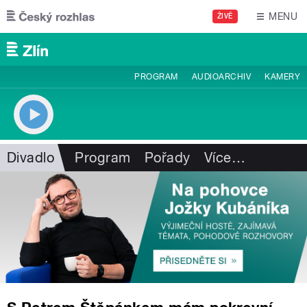
Přejít k hlavnímu obsahu
MENU
ŽIVĚ
PROGRAM
AUDIOARCHIV
KAMERY
Divadlo
Program
Pořady
Více
…