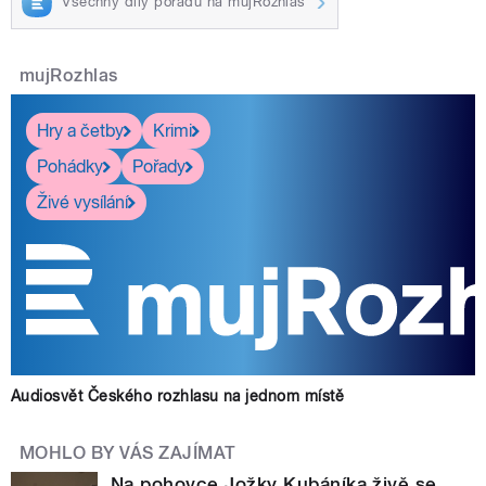
Všechny díly pořadu na mujRozhlas
mujRozhlas
Hry a četby
Krimi
Pohádky
Pořady
Živé vysílání
Audiosvět Českého rozhlasu na jednom místě
MOHLO BY VÁS ZAJÍMAT
Na pohovce Jožky Kubáníka živě se