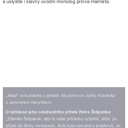
a uslyšíte i
slavný úvodní monolog prince Hamleta.
„Malá“ ochutnávka z pořadu Na pohovce Jožky Kubáníka
s Jaromírem Hanzlíkem:
O tatínkovi jeho celoživotního přítele Petra Štěpánka:
„Zdeněk Štěpánek, aby ty naše průšvihy vyžehlil, slíbil, že
přijde do školy na besedu. Aula byla narvaná k prasknutí, on