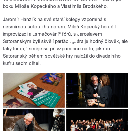
boku Miloše Kopeckého a Vlastimila Brodského.
Jaromír Hanzlík na své starší kolegy vzpomíná s
nesmírnou úctou i humorem. Miloš Kopecký ho učil
improvizaci a „smečování“ fórů, s Jaroslavem
Satoranským byli skvělí parťáci. „Jára je hodný člověk, ale
taky lump,“ směje se při vzpomínce na to, jak mu
Satoranský během sovětské hry naložil do divadelního
kufru sedm cihel.