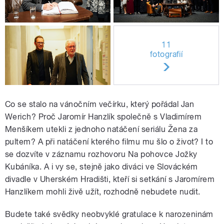
11
fotografií
Co se stalo na vánočním večírku, který pořádal Jan
Werich? Proč Jaromír Hanzlík společně s Vladimírem
Menšíkem utekli z jednoho natáčení seriálu Žena za
pultem? A při natáčení kterého filmu mu šlo o život? I to
se dozvíte v záznamu rozhovoru Na pohovce Jožky
Kubáníka. A i vy se, stejně jako diváci ve Slováckém
divadle v Uherském Hradišti, kteří si setkání s Jaromírem
Hanzlíkem mohli živě užít, rozhodně nebudete nudit.
Budete také svědky neobvyklé gratulace k narozeninám