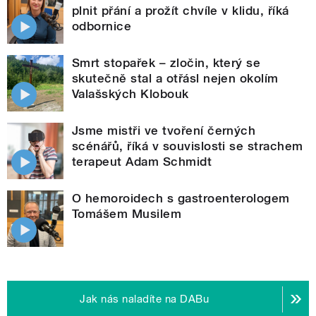
plnit přání a prožít chvíle v klidu, říká
odbornice
Smrt stopařek – zločin, který se
skutečně stal a otřásl nejen okolím
Valašských Klobouk
Jsme mistři ve tvoření černých
scénářů, říká v souvislosti se strachem
terapeut Adam Schmidt
O hemoroidech s gastroenterologem
Tomášem Musilem
Jak nás naladíte na DABu