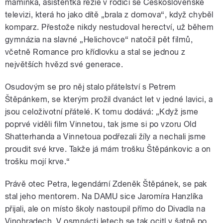
maminka, asistentka režie v rodící se Československé
televizi, která ho jako dítě „brala z domova“, když chyběl
komparz. Přestože nikdy nestudoval herectví, už během
gymnázia na slavné „Helichovce“ natočil pět filmů,
včetně Romance pro křídlovku a
stal se jednou z
největších hvězd své generace.
Osudovým se pro něj stalo přátelství s Petrem
Štěpánkem, se kterým prožil dvanáct let v jedné lavici, a
jsou celoživotní přátelé. K tomu dodává: „Když jsme
poprvé viděli film Vinnetou, tak jsme si po vzoru Old
Shatterhanda a Vinnetoua podřezali žíly a nechali jsme
proudit své krve. Takže já mám trošku Štěpánkovic a on
trošku mojí krve.“
Právě otec Petra, legendární Zdeněk Štěpánek, se pak
stal jeho mentorem. Na DAMU sice Jaromíra Hanzlíka
přijali, ale on místo školy nastoupil přímo do Divadla na
Vinohradech. V osmnácti letech se tak ocitl v šatně po