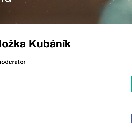
Jožka Kubáník
oderátor