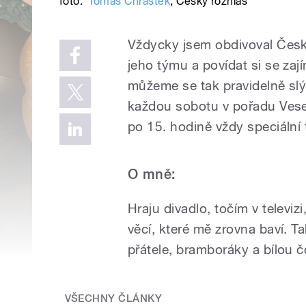
foto:
Tomáš Chrástek
,
Český rozhlas
Vždycky jsem obdivoval Český 
jeho týmu a povídat si se zaj
můžeme se tak pravidelně sl
každou sobotu v pořadu Vesel
po 15. hodině vždy speciáln
O mně:
Hraju divadlo, točím v televi
věcí, které mě zrovna baví. T
přátele, bramboráky a bílou 
VŠECHNY ČLÁNKY