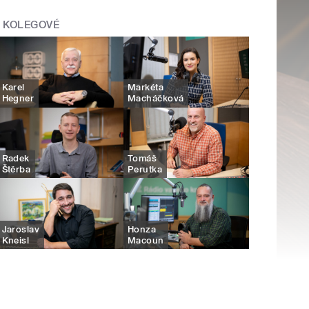
KOLEGOVÉ
Karel
Markéta
Hegner
Macháčková
Radek
Tomáš
Štěrba
Perutka
Jaroslav
Honza
Kneisl
Macoun