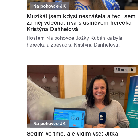
Na pohovce JK
Muzikál jsem kdysi nesnášela a teď jsem
za něj vděčná, říká s úsměvem herečka
Kristýna Daňhelová
Hostem Na pohovce Jožky Kubáníka byla
herečka a zpěvačka Kristýna Daňhelová.
35 minut
Na pohovce JK
Sedím ve tmě, ale vidím vše: Jitka