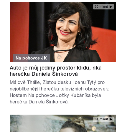
30 minut
Na pohovce JK
Auto je můj jediný prostor klidu, říká
herečka Daniela Šinkorová
Má dvě Thálie, Zlatou desku i cenu Týtý pro
nejoblíbenější herečku televizních obrazovek:
Hostem Na pohovce Jožky Kubáníka byla
herečka Daniela Šinkorová.
31 minut