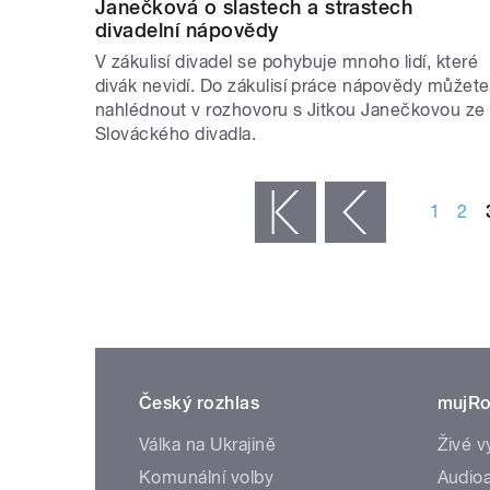
Janečková o slastech a strastech
divadelní nápovědy
V zákulisí divadel se pohybuje mnoho lidí, které
divák nevidí. Do zákulisí práce nápovědy můžete
nahlédnout v rozhovoru s Jitkou Janečkovou ze
Slováckého divadla.
STRÁNKY
1
2
« první
‹ předchozí
Český rozhlas
mujRo
Válka na Ukrajině
Živé v
Komunální volby
Audioa