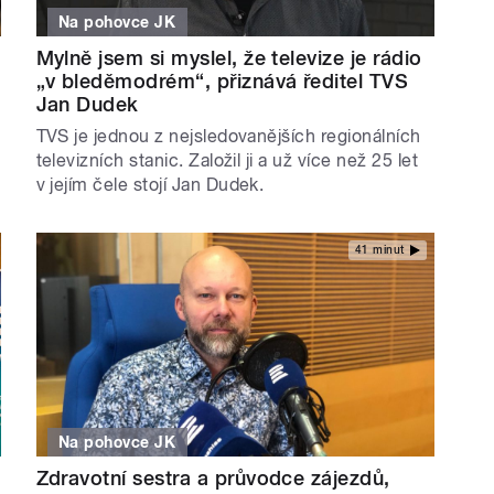
Na pohovce JK
Mylně jsem si myslel, že televize je rádio
„v bleděmodrém“, přiznává ředitel TVS
Jan Dudek
TVS je jednou z nejsledovanějších regionálních
televizních stanic. Založil ji a už více než 25 let
v jejím čele stojí Jan Dudek.
41 minut
Na pohovce JK
Zdravotní sestra a průvodce zájezdů,