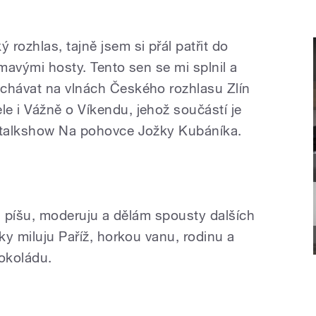
rozhlas, tajně jsem si přál patřit do
ímavými hosty. Tento sen se mi splnil a
ýchávat na vlnách Českého rozhlasu Zlín
e i Vážně o Víkendu, jehož součástí je
í talkshow Na pohovce Jožky Kubáníka.
zi, píšu, moderuju a dělám spousty dalších
aky miluju Paříž, horkou vanu, rodinu a
čokoládu.