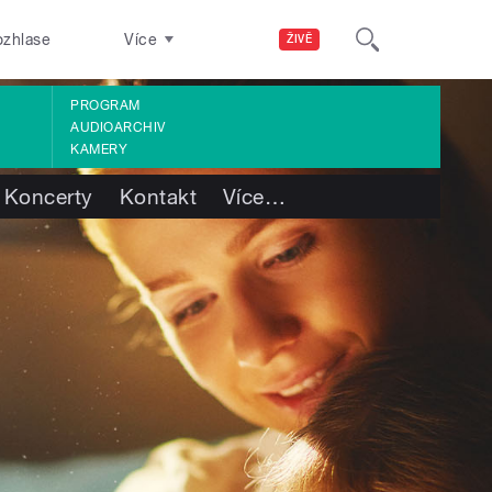
ozhlase
Více
ŽIVĚ
PROGRAM
AUDIOARCHIV
KAMERY
Koncerty
Kontakt
Více
…