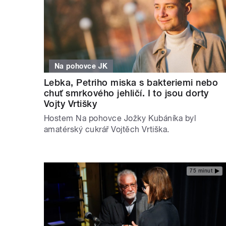
Na pohovce JK
Lebka, Petriho miska s bakteriemi nebo
chuť smrkového jehličí. I to jsou dorty
Vojty Vrtišky
Hostem Na pohovce Jožky Kubáníka byl
amatérský cukrář Vojtěch Vrtiška.
75 minut