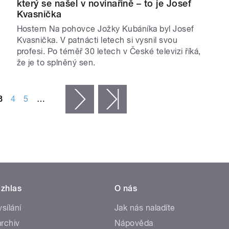
který se našel v novinařině – to je Josef
Kvasnička
Hostem Na pohovce Jožky Kubáníka byl Josef
Kvasnička. V patnácti letech si vysnil svou
profesi. Po téměř 30 letech v České televizi říká,
že je to splněný sen.
3
4
5
…
následující ›
poslední »
zhlas
O nás
ysílání
Jak nás naladíte
rchiv
Nápověda