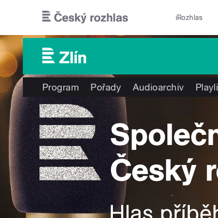
Přejít k hlavnímu obsahu
iRozhlas
Program
Pořady
Audioarchiv
Playl