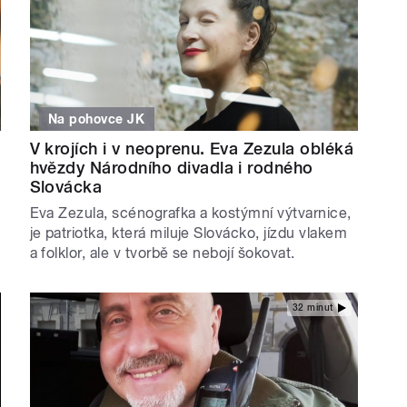
Na pohovce JK
V krojích i v neoprenu. Eva Zezula obléká
hvězdy Národního divadla i rodného
Slovácka
Eva Zezula, scénografka a kostýmní výtvarnice,
je patriotka, která miluje Slovácko, jízdu vlakem
a folklor, ale v tvorbě se nebojí šokovat.
32 minut