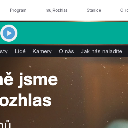
Program
mujRozhlas
Stanice
O r
isty
Lidé
Kamery
O nás
Jak nás naladíte