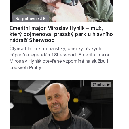
Na pohovce JK
Emeritní major Miroslav Hyhlík – muž,
který pojmenoval pražský park u hlavního
nádraží Sherwood
Čtyřicet let u kriminalistiky, desítky těžkých
případů a legendární Sherwood. Emeritní major
Miroslav Hyhlík otevřeně vzpomíná na službu i
podsvětí Prahy.
27 minut