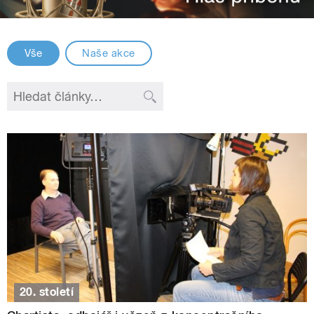
Vše
Naše akce
20. století