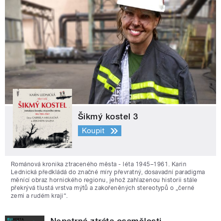
Šikmý kostel 3
Koupit
Románová kronika ztraceného města - léta 1945–1961. Karin
Lednická předkládá do značné míry převratný, dosavadní paradigma
měnící obraz hornického regionu, jehož zahlazenou historii stále
překrývá tlustá vrstva mýtů a zakořeněných stereotypů o „černé
zemi a rudém kraji“.
Nepatrná ztráta osamělosti