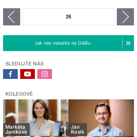
STRÁNKY
26
n
zí
Jak nás naladíte na DABu
SLEDUJTE NÁS
KOLEGOVÉ
Markéta
Jan
Janíková
Kosík