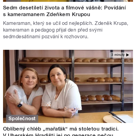
Sedm desetiletí života a filmové vášně: Povídání
s kameramanem Zdeňkem Krupou
Kameraman, který se učil od nejlepších. Zdeněk Krupa,
kameraman a pedagog přijal den před svými
sedmdesátinami pozvání k rozhovoru.
3 minuty
Společnost
Oblíbený chléb „mařaťák“ má stoletou tradici.
V Uherském Hradišti jej po generace pečou