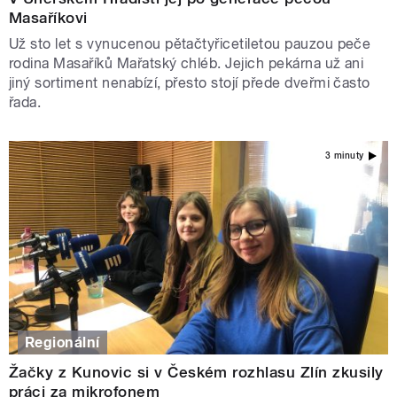
Masaříkovi
Už sto let s vynucenou pětačtyřicetiletou pauzou peče
rodina Masaříků Mařatský chléb. Jejich pekárna už ani
jiný sortiment nenabízí, přesto stojí přede dveřmi často
řada.
3 minuty
Regionální
Žačky z Kunovic si v Českém rozhlasu Zlín zkusily
práci za mikrofonem