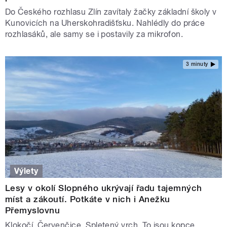
Do Českého rozhlasu Zlín zavítaly žačky základní školy v
Kunovicích na Uherskohradišťsku. Nahlédly do práce
rozhlasáků, ale samy se i postavily za mikrofon.
3 minuty
Výlety
Lesy v okolí Slopného ukrývají řadu tajemných
míst a zákoutí. Potkáte v nich i Anežku
Přemyslovnu
Klokočí, Červenčice, Spletený vrch. To jsou kopce