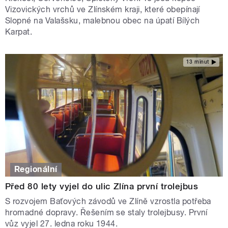
Vizovických vrchů ve Zlínském kraji, které obepínají
Slopné na Valašsku, malebnou obec na úpatí Bílých
Karpat.
13 minut
Regionální
Před 80 lety vyjel do ulic Zlína první trolejbus
S rozvojem Baťových závodů ve Zlíně vzrostla potřeba
hromadné dopravy. Řešením se staly trolejbusy. První
vůz vyjel 27. ledna roku 1944.