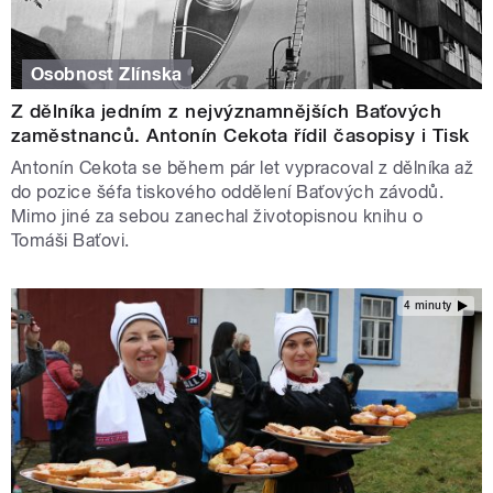
Osobnost Zlínska
Z dělníka jedním z nejvýznamnějších Baťových
zaměstnanců. Antonín Cekota řídil časopisy i Tisk
Antonín Cekota se během pár let vypracoval z dělníka až
do pozice šéfa tiskového oddělení Baťových závodů.
Mimo jiné za sebou zanechal životopisnou knihu o
Tomáši Baťovi.
4 minuty