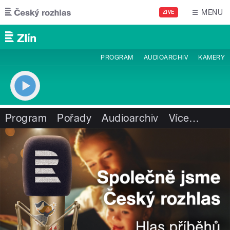
Přejít k hlavnímu obsahu
MENU
ŽIVĚ
PROGRAM
AUDIOARCHIV
KAMERY
Program
Pořady
Audioarchiv
Více
…