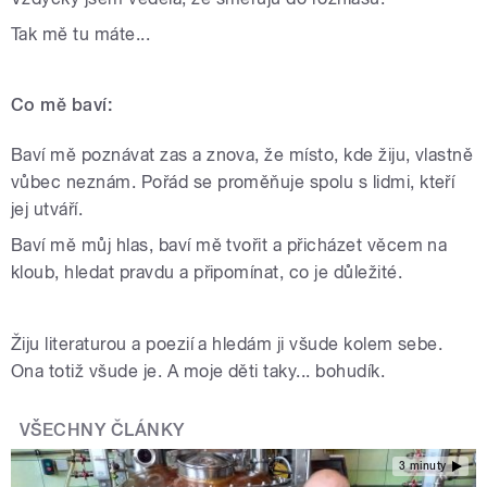
Tak mě tu máte...
Co mě baví:
Baví mě poznávat zas a znova, že místo, kde žiju, vlastně
vůbec neznám. Pořád se proměňuje spolu s lidmi, kteří
jej utváří.
Baví mě můj hlas, baví mě tvořit a přicházet věcem na
kloub, hledat pravdu a připomínat, co je důležité.
Žiju literaturou a poezií a hledám ji všude kolem sebe.
Ona totiž všude je. A moje děti taky... bohudík.
VŠECHNY ČLÁNKY
3 minuty