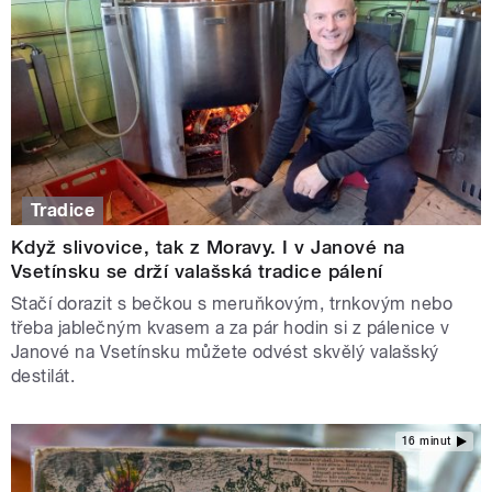
Tradice
Když slivovice, tak z Moravy. I v Janové na
Vsetínsku se drží valašská tradice pálení
Stačí dorazit s bečkou s meruňkovým, trnkovým nebo
třeba jablečným kvasem a za pár hodin si z pálenice v
Janové na Vsetínsku můžete odvést skvělý valašský
destilát.
16 minut