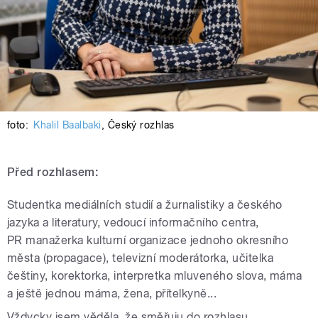
foto:
Khalil Baalbaki
,
Český rozhlas
Před rozhlasem:
Studentka mediálních studií a žurnalistiky a českého
jazyka a literatury, vedoucí informačního centra,
PR manažerka kulturní organizace jednoho okresního
města (propagace), televizní moderátorka, učitelka
češtiny, korektorka, interpretka mluveného slova, máma
a ještě jednou máma, žena, přítelkyně...
Vždycky jsem věděla, že směřuju do rozhlasu.