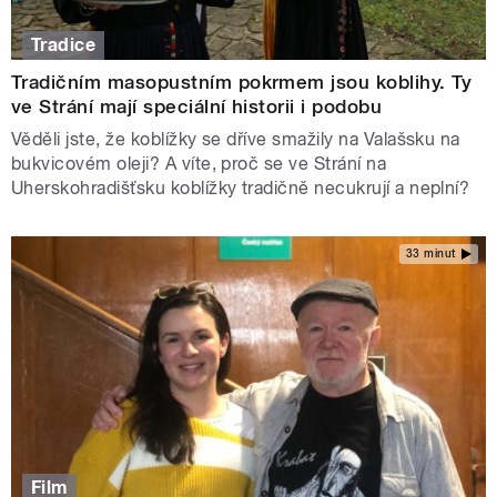
Tradice
Tradičním masopustním pokrmem jsou koblihy. Ty
ve Strání mají speciální historii i podobu
Věděli jste, že koblížky se dříve smažily na Valašsku na
bukvicovém oleji? A víte, proč se ve Strání na
Uherskohradišťsku koblížky tradičně necukrují a neplní?
33 minut
Film