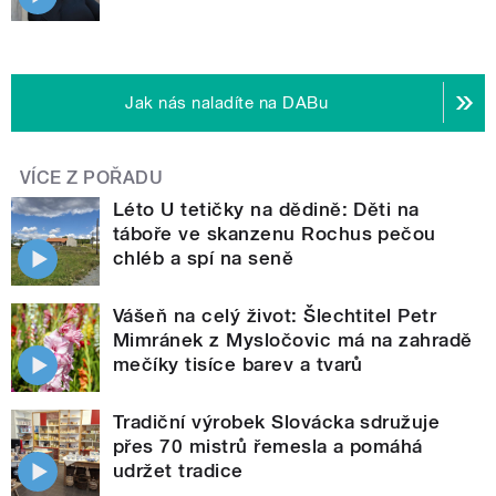
Jak nás naladíte na DABu
VÍCE Z POŘADU
Léto U tetičky na dědině: Děti na
táboře ve skanzenu Rochus pečou
chléb a spí na seně
Vášeň na celý život: Šlechtitel Petr
Mimránek z Mysločovic má na zahradě
mečíky tisíce barev a tvarů
Tradiční výrobek Slovácka sdružuje
přes 70 mistrů řemesla a pomáhá
udržet tradice