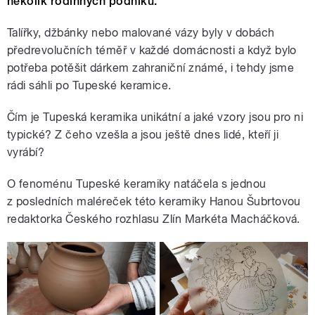
několik rodinných podniků.
Talířky, džbánky nebo malované vázy byly v dobách
předrevolučních téměř v každé domácnosti a když bylo
potřeba potěšit dárkem zahraniční známé, i tehdy jsme
rádi sáhli po Tupeské keramice.
Čím je Tupeská keramika unikátní a jaké vzory jsou pro ni
typické? Z čeho vzešla a jsou ještě dnes lidé, kteří ji
vyrábí?
O fenoménu Tupeské keramiky natáčela s jednou
z posledních maléreček této keramiky Hanou Šubrtovou
redaktorka Českého rozhlasu Zlín Markéta Macháčková.