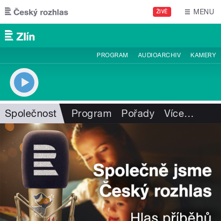
Přejít k hlavnímu obsahu
MENU
ŽIVĚ
PROGRAM
AUDIOARCHIV
KAMERY
Společnost
Program
Pořady
Více
…