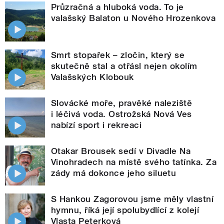
Průzračná a hluboká voda. To je
valašský Balaton u Nového Hrozenkova
Smrt stopařek – zločin, který se
skutečně stal a otřásl nejen okolím
Valašských Klobouk
Slovácké moře, pravěké naleziště
i léčivá voda. Ostrožská Nová Ves
nabízí sport i rekreaci
Otakar Brousek sedí v Divadle Na
Vinohradech na místě svého tatínka. Za
zády má dokonce jeho siluetu
S Hankou Zagorovou jsme měly vlastní
hymnu, říká její spolubydlící z kolejí
Vlasta Peterková