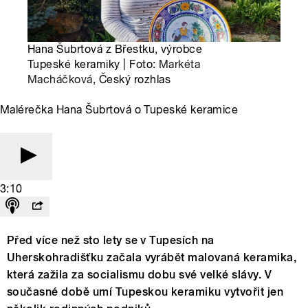
Hana Šubrtová z Břestku, výrobce
Tupeské keramiky | Foto:
Markéta
Macháčková
, Český rozhlas
Malérečka Hana Šubrtová o Tupeské keramice
3:10
Před více než sto lety se v Tupesích na
Uherskohradišťku začala vyrábět malovaná keramika,
která zažila za socialismu dobu své velké slávy. V
současné době umí Tupeskou keramiku vytvořit jen