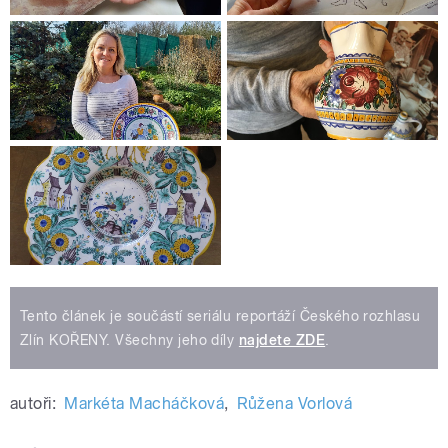
Tento článek je součástí seriálu reportáží Českého rozhlasu
Zlín KOŘENY. Všechny jeho díly
najdete ZDE
.
autoři:
Markéta Macháčková
,
Růžena Vorlová