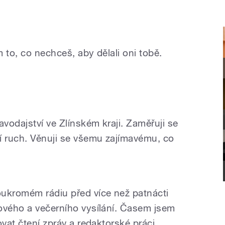
 to, co nechceš, aby dělali oni tobě.
vodajství ve Zlínském kraji. Zaměřuji se
í ruch. Věnuji se všemu zajímavému, co
oukromém rádiu před více než patnácti
ového a večerního vysílání. Časem jsem
ovat čtení zpráv a redaktorské práci.