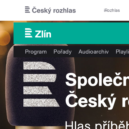
Přejít k hlavnímu obsahu
iRozhlas
Program
Pořady
Audioarchiv
Playl