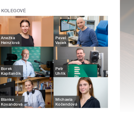
KOLEGOVÉ
Anežka
Pavel
Heinzlová
Vacek
Borek
Petr
Kapitančik
Uhřík
Blanka
Michaela
Kovandová
Kočendová