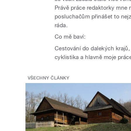
Právě práce redaktorky mne n
posluchačům přinášet to nejz
ráda.
Co mě baví:
​Cestování do dalekých krajů
cyklistika a hlavně moje prác
VŠECHNY ČLÁNKY