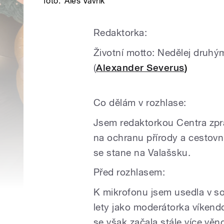
foto:
Aleš Vavřík
Redaktorka:
Životní motto: Nedělej druhým
(
Alexander Severus
)
Co dělám v rozhlase:
Jsem redaktorkou Centra zpra
na ochranu přírody a cestovn
se stane na Valašsku.
Před rozhlasem:
K mikrofonu jsem usedla v s
lety jako moderátorka víkend
se však začala stále více věn