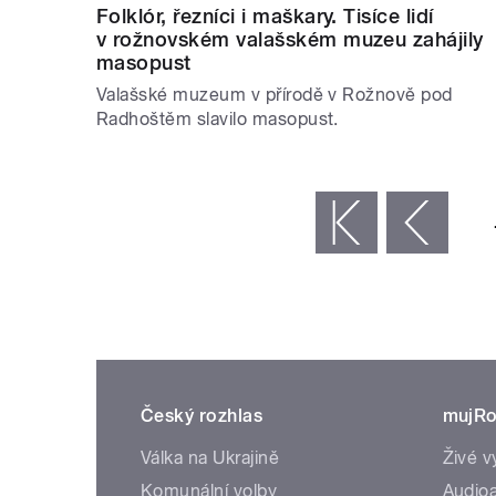
Folklór, řezníci i maškary. Tisíce lidí
v rožnovském valašském muzeu zahájily
masopust
Valašské muzeum v přírodě v Rožnově pod
Radhoštěm slavilo masopust.
STRÁNKY
« první
‹ předchozí
Český rozhlas
mujRo
Válka na Ukrajině
Živé v
Komunální volby
Audioa