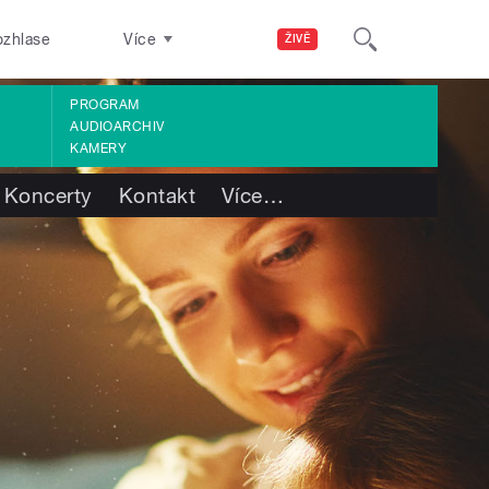
ozhlase
Více
ŽIVĚ
PROGRAM
AUDIOARCHIV
KAMERY
Koncerty
Kontakt
Více
…