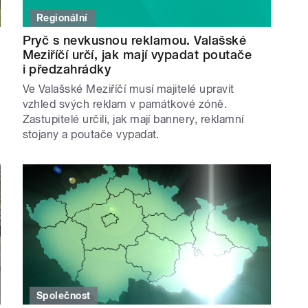
Regionální
Pryč s nevkusnou reklamou. Valašské
Meziříčí určí, jak mají vypadat poutače
i předzahrádky
Ve Valašské Meziříčí musí majitelé upravit
vzhled svých reklam v památkové zóně.
Zastupitelé určili, jak mají bannery, reklamní
stojany a poutače vypadat.
Společnost