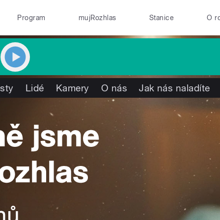
Program
mujRozhlas
Stanice
O r
isty
Lidé
Kamery
O nás
Jak nás naladíte