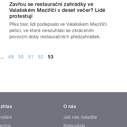
Zavřou se restaurační zahrádky ve
Valašském Meziříčí v deset večer? Lidé
protestují
Přes tisíc lidí podepsalo ve Valašském Meziříčí
petici, ve které nesouhlasí se zkrácením
provozní doby restauračních předzahrádek.
…
49
50
51
52
53
zhlas
O nás
ysílání
Jak nás naladíte
rchiv
Nápověda