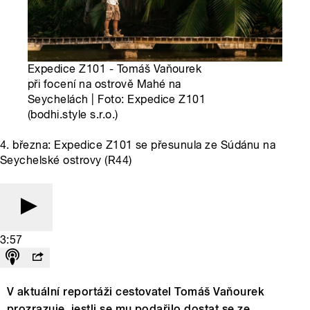
Expedice Z101 - Tomáš Vaňourek
při focení na ostrově Mahé na
Seychelách | Foto: Expedice Z101
(bodhi.style s.r.o.)
4. března: Expedice Z101 se přesunula ze Súdánu na
Seychelské ostrovy (R44)
3:57
V aktuální reportáži cestovatel Tomáš Vaňourek
prozrazuje, jestli se mu podařilo dostat se ze