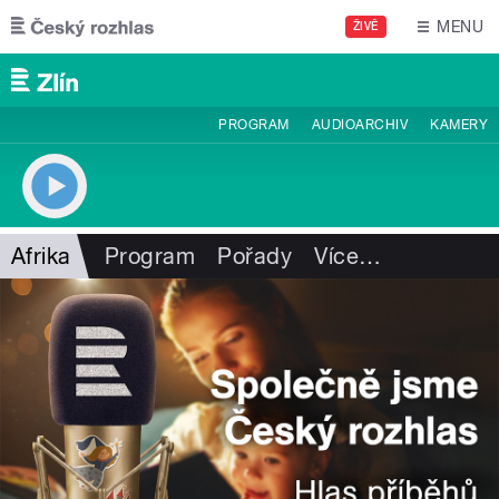
Přejít k hlavnímu obsahu
MENU
ŽIVĚ
PROGRAM
AUDIOARCHIV
KAMERY
Afrika
Program
Pořady
Více
…