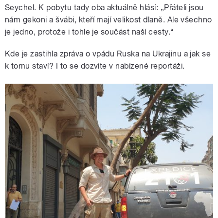
Seychel. K pobytu tady oba aktuálně hlásí: „Přáteli jsou
nám gekoni a švábi, kteří mají velikost dlaně. Ale všechno
je jedno, protože i tohle je součást naší cesty.“
Kde je zastihla zpráva o vpádu Ruska na Ukrajinu a jak se
k tomu staví? I to se dozvíte v nabízené reportáži.