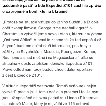
„súdánské pasti“ a kde Expedici Z101 zastihla zpráva
o ozbrojeném konfliktu na Ukrajině.
„Protože se situace vstupu do jižního Súdánu a Etiopie
opět zkomplikovala, George jsme nechali v garáži v
Chartúmu a vytvořili jsme novou etapu, kterou nazýváme
„Ostrovní Afrika“. V praxi to znamená, že teď aspoň 4 až
5 týdnů budeme sbírat další informace, postřehy a
zážitky na Seychelách, Mauriciu, Rodrigueze, Komor,
Reunionu a snad možná i na Magadaskaru,“ píše se
aktuálně v cestovatelském deníčku Expedice Z101.
Právě odtud nám tedy budou chodit další reportáže
z cest Expedice Z101.
V aktuální reportáži cestovatel Tomáš Vaňourek nejen
vysvětlí, proč a jak k tomu došlo, a prozradí i to, že nyní
jsou už společně se svou parťačkou Lindou Piknerovou
na ostrově Mahé, který je největší ze 115 ostrovů