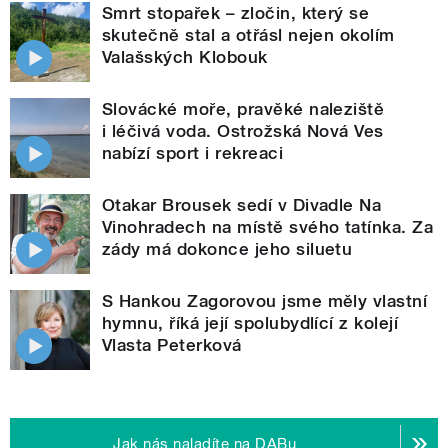
Smrt stopařek – zločin, který se
skutečně stal a otřásl nejen okolím
Valašských Klobouk
Slovácké moře, pravěké naleziště
i léčivá voda. Ostrožská Nová Ves
nabízí sport i rekreaci
Otakar Brousek sedí v Divadle Na
Vinohradech na místě svého tatínka. Za
zády má dokonce jeho siluetu
S Hankou Zagorovou jsme měly vlastní
hymnu, říká její spolubydlící z kolejí
Vlasta Peterková
Jak nás naladíte na DABu