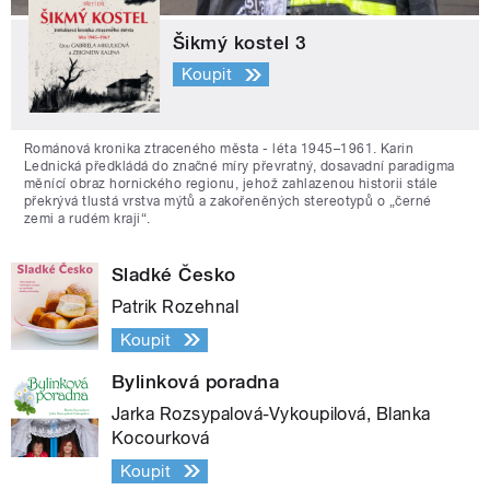
Šikmý kostel 3
Koupit
Románová kronika ztraceného města - léta 1945–1961. Karin
Lednická předkládá do značné míry převratný, dosavadní paradigma
měnící obraz hornického regionu, jehož zahlazenou historii stále
překrývá tlustá vrstva mýtů a zakořeněných stereotypů o „černé
zemi a rudém kraji“.
Sladké Česko
Patrik Rozehnal
Koupit
Bylinková poradna
Jarka Rozsypalová-Vykoupilová, Blanka
Kocourková
Koupit