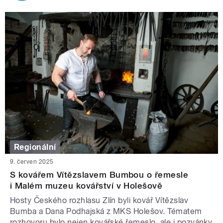
Regionální
9. červen 2025
S kovářem Vítězslavem Bumbou o řemesle
i Malém muzeu kovářství v Holešově
Hosty Českého rozhlasu Zlín byli kovář Vítězslav
Bumba a Dana Podhajská z MKS Holešov. Tématem
rozhovoru bylo nejen kovářské řemeslo, ale i pozvánky