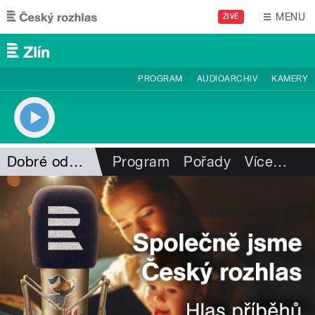
Přejít k hlavnímu obsahu
MENU
ŽIVĚ
PROGRAM
AUDIOARCHIV
KAMERY
Dobré odpoledne s ČRo Zlín
Program
Pořady
Více
…