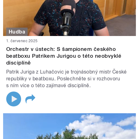
Hudba
1. červenec 2025
Orchestr v ústech: S šampionem českého
beatboxu Patrikem Jurigou o této neobvyklé
disciplíně
Patrik Juriga z Luhačovic je trojnásobný mistr České
republiky v beatboxu. Poslechněte si v rozhovoru
s ním více o této zajímavé disciplíně.