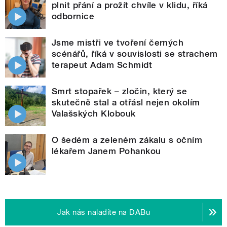
plnit přání a prožít chvíle v klidu, říká
odbornice
Jsme mistři ve tvoření černých
scénářů, říká v souvislosti se strachem
terapeut Adam Schmidt
Smrt stopařek – zločin, který se
skutečně stal a otřásl nejen okolím
Valašských Klobouk
O šedém a zeleném zákalu s očním
lékařem Janem Pohankou
Jak nás naladíte na DABu