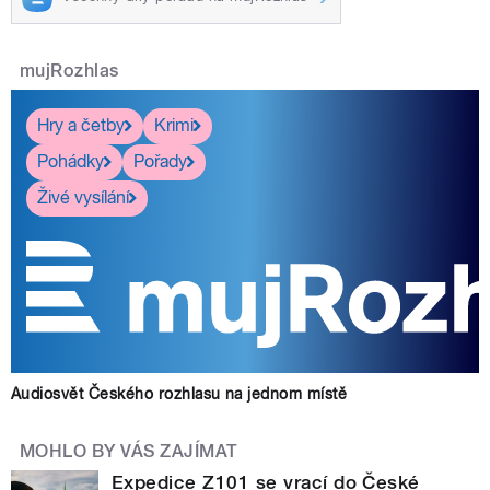
mujRozhlas
Hry a četby
Krimi
Pohádky
Pořady
Živé vysílání
Audiosvět Českého rozhlasu na jednom místě
MOHLO BY VÁS ZAJÍMAT
Expedice Z101 se vrací do České