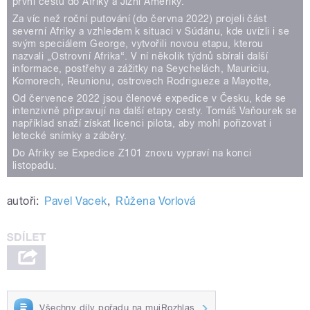
první cestu do Afriky a Jižní Ameriky.
Za víc než roční putování (do června 2022) projeli část
severní Afriky a vzhledem k situaci v Súdánu, kde uvízli i se
svým speciálem George, vytvořili novou etapu, kterou
nazvali „Ostrovní Afrika“. V ní několik týdnů sbírali další
informace, postřehy a zážitky na Seychelách, Mauriciu,
Komorech, Reunionu, ostrovech Rodrigueze a Mayotte,
Od července 2022 jsou členové expedice v Česku, kde se
intenzivně připravují na další etapy cesty. Tomáš Vaňourek se
například snaží získat licenci pilota, aby mohl pořizovat i
letecké snímky a záběry.
Do Afriky se Expedice Z101 znovu vypraví na konci
listopadu.
autoři:
Pavel Vacek
,
Růžena Vorlová
Všechny díly pořadu na mujRozhlas