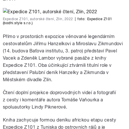
Expedice Z101, autorské čtení, Zlín, 2022
|
foto:
Expedice Z101
(bodhi.style s.r.o.)
Přímo v prostorách expozice věnované legendárním
cestovatelům Jiřímu Hanzelkovi a Miroslavu Zikmundovi
(14. budova Baťova institutu, 3. patro) představí Pavel
Vacek a Zdeněk Lambor vybrané pasáže z knihy
Expedice Z101. Oba účinkující ztvárnili titulní role v
představení Palubní deník Hanzelky a Zikmunda v
Městském divadle Zlín.
Čtení doplní projekce doprovodných videí a fotografií
z cesty i komentáře autora Tomáše Vaňourka a
spoluautorky Lindy Piknerové.
Kniha zachycuje formou deníku africkou etapu cesty
Expedice Z101 z Tuniska do ostrovních rájů a je