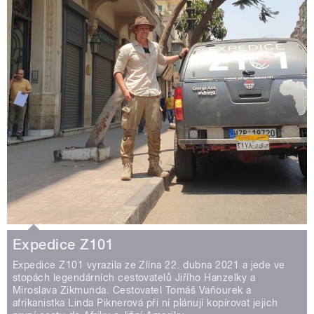
Expedice Z101
Expedice Z101 vyrazila ze Zlína 22. dubna 2021 a jede ve
stopách legendárních cestovatelů Jiřího Hanzelky a
Miroslava Zikmunda. Cestovatel Tomáš Vaňourek a
afrikanistka Linda Piknerová při ní plánují kopírovat jejich