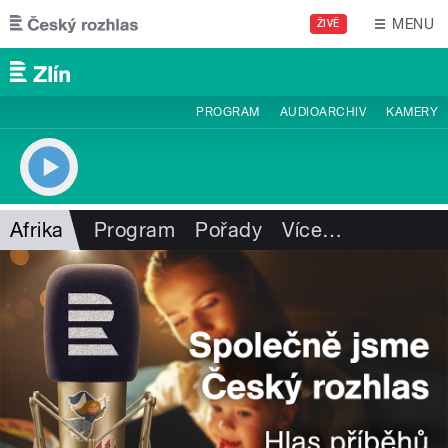
Přejít k hlavnímu obsahu
MENU
ŽIVĚ
PROGRAM
AUDIOARCHIV
KAMERY
Afrika
Program
Pořady
Více
…