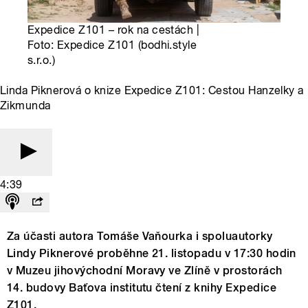
Expedice Z101 – rok na cestách |
Foto: Expedice Z101 (bodhi.style
s.r.o.)
Linda Piknerová o knize Expedice Z101: Cestou Hanzelky a
Zikmunda
4:39
Za účasti autora Tomáše Vaňourka i spoluautorky
Lindy Piknerové proběhne 21. listopadu v 17:30 hodin
v Muzeu jihovýchodní Moravy ve Zlíně v prostorách
14. budovy Baťova institutu čtení z knihy Expedice
Z101.