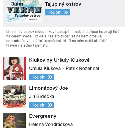
Tajuplný ostrov
Koupit
Lincolnův ostrov nikdo nikdy na mapě nenašel, a přece ho znají lidé
na celém světě. Už déle než sto třicet let na něm prožívají
dobrodružství s pěticí trosečníků, kteří na něm našli útočiště, a
hlavně nejedno tajemství.
Klukoviny Uršuly Klukové
Uršula Kluková – Patrik Rozehnal
Koupit
Limonádový Joe
Jiří Brdečka
Koupit
Evergreeny
Helena Vondráčková