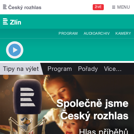
Přejít k hlavnímu obsahu
MENU
ŽIVĚ
PROGRAM
AUDIOARCHIV
KAMERY
Tipy na výlet
Program
Pořady
Více
…