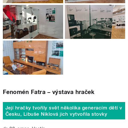
Fenomén Fatra – výstava hraček
Její hračky tvořily svět několika generacím dětí v
Česku, Libuše Niklová jich vytvořila stovky