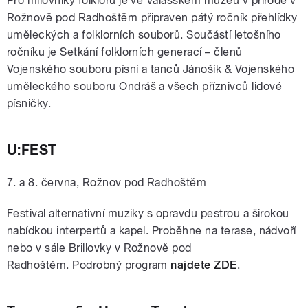
Pro milovníky folklóru je ve Valašském muzeu v přírodě v
Rožnově pod Radhoštěm připraven pátý ročník přehlídky
uměleckých a folklorních souborů. Součástí letošního
ročníku je Setkání folklorních generací – členů
Vojenského souboru písní a tanců Jánošík & Vojenského
uměleckého souboru Ondráš a všech příznivců lidové
písničky.
U:FEST
7. a 8. června, Rožnov pod Radhoštěm
Festival alternativní muziky s opravdu pestrou a širokou
nabídkou interpertů a kapel. Proběhne na terase, nádvoří
nebo v sále Brillovky v Rožnově pod
Radhoštěm. Podrobný program
najdete ZDE
.