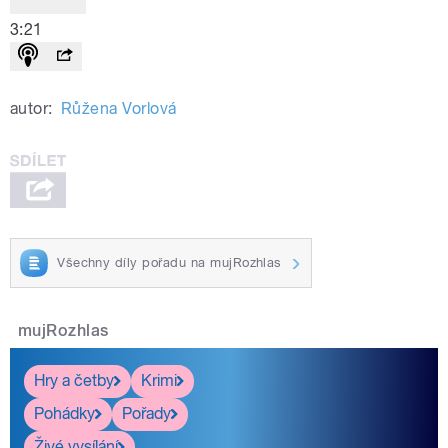
3:21
autor:
Růžena Vorlová
Všechny díly pořadu na mujRozhlas
mujRozhlas
Hry a četby
Krimi
Pohádky
Pořady
Živé vysílání