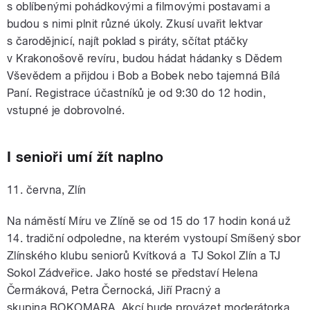
s oblíbenými pohádkovými a filmovými postavami a
budou s nimi plnit různé úkoly. Zkusí uvařit lektvar
s čarodějnicí, najít poklad s piráty, sčítat ptáčky
v Krakonošově revíru, budou hádat hádanky s Dědem
Vševědem a přijdou i Bob a Bobek nebo tajemná Bílá
Paní. Registrace účastníků je od 9:30 do 12 hodin,
vstupné je dobrovolné.
I senioři umí žít naplno
11. června, Zlín
Na náměstí Míru ve Zlíně se od 15 do 17 hodin koná už
14. tradiční odpoledne,
na kterém vystoupí
Smíšený sbor
Zlínského klubu seniorů Kvítková a TJ Sokol Zlín a TJ
Sokol Zádveřice. Jako hosté se představí Helena
Čermáková, Petra Černocká, Jiří Pracný a
skupina BOKOMARA. Akcí bude provázet moderátorka