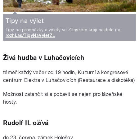
Tipy na výlet
Tipy na procházky a výlety ve Zlínském kraji najdete na
rozhl.as/TipyNaVyletZL
.
Živá hudba v Luhačovicích
téměř každý večer od 19 hodin,
Kulturní a kongresové
centrum Elektra v Luhačovicích
(Restaurace a diskotéka)
Možnost zatančit si a pobavit se nejen pro lázeňské
hosty.
Rudolf II. ožívá
do 23. června, zámek Holešov