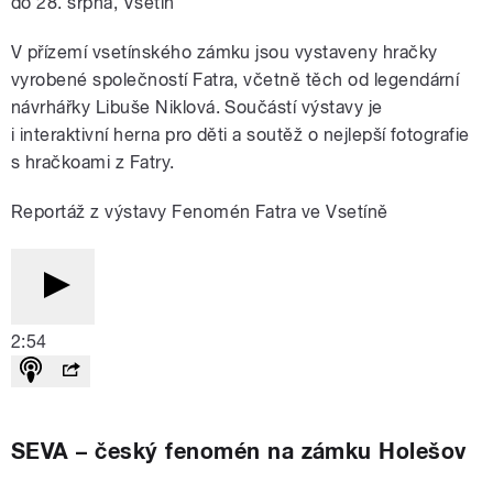
do 28. srpna, Vsetín
V přízemí vsetínského zámku jsou vystaveny hračky
vyrobené společností Fatra, včetně těch od legendární
návrhářky Libuše Niklová. Součástí výstavy je
i interaktivní herna pro děti a soutěž o nejlepší fotografie
s hračkoami z Fatry.
Reportáž z výstavy Fenomén Fatra ve Vsetíně
2:54
SEVA – český fenomén na zámku Holešov