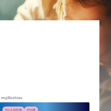
mujRozhlas
Hry a četby
Krimi