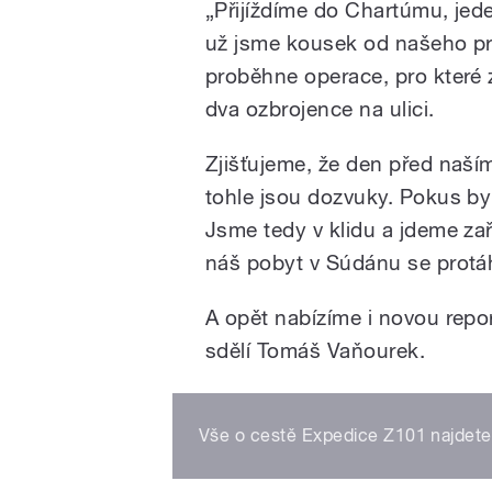
„Přijíždíme do Chartúmu, jed
už jsme kousek od našeho pr
proběhne operace, pro které 
dva ozbrojence na ulici.
Zjišťujeme, že den před naší
tohle jsou dozvuky. Pokus by
Jsme tedy v klidu a jdeme zaři
náš pobyt v Súdánu se protá
A opět nabízíme i novou repo
sdělí Tomáš Vaňourek.
Vše o cestě Expedice Z101 najdet