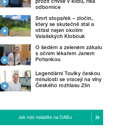
prožít chvíle v klidu, říká
odbornice
Smrt stopařek – zločin,
který se skutečně stal a
otřásl nejen okolím
Valašských Klobouk
O šedém a zeleném zákalu
s očním lékařem Janem
Pohankou
Legendární Toulky českou
minulostí se vracejí na vlny
Českého rozhlasu Zlín
Jak nás naladíte na DABu