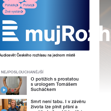
Pohádky
Pořady
Živé vysílání
Audiosvět Českého rozhlasu na jednom místě
NEJPOSLOUCHANĚJŠÍ
O potížích s prostatou
s urologem Tomášem
Sucháčkem
Smrt není tabu. I v závěru
života lze plnit přání a