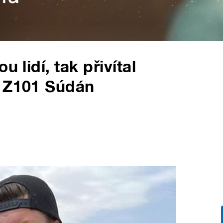
 lidí, tak přivítal
e Z101 Súdán