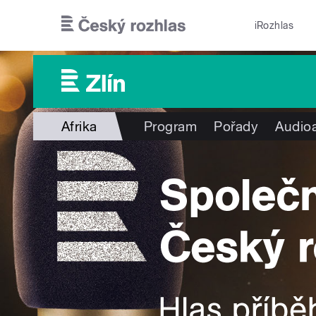
Přejít k hlavnímu obsahu
iRozhlas
Afrika
Program
Pořady
Audioa