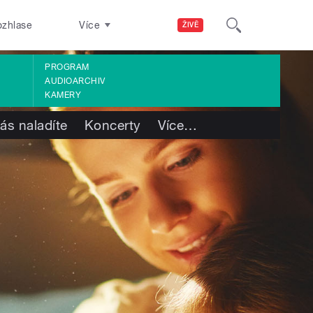
ozhlase
Více
ŽIVĚ
PROGRAM
AUDIOARCHIV
KAMERY
ás naladíte
Koncerty
Více
…