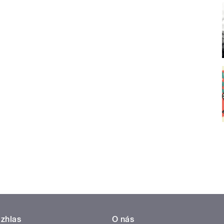
zhlas
O nás