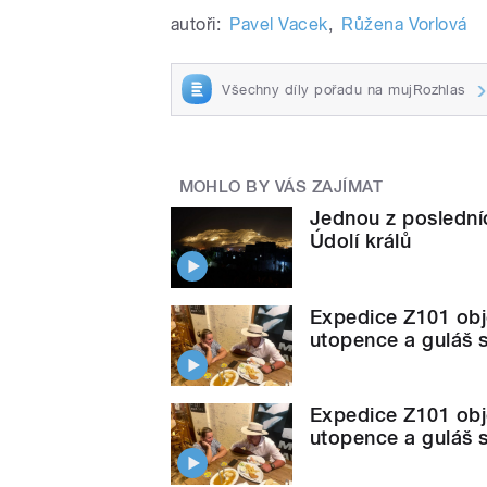
autoři:
Pavel Vacek
,
Růžena Vorlová
Všechny díly pořadu na mujRozhlas
MOHLO BY VÁS ZAJÍMAT
Jednou z poslední
Údolí králů
Expedice Z101 obje
utopence a guláš s
Expedice Z101 obje
utopence a guláš s