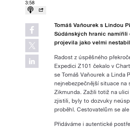
3:58
Tomáš Vaňourek s Lindou Pi
Súdánských hranic namířili 
projevila jako velmi nestabil
Radost z úspěšného překroče
Expedici Z101 čekalo v Chart
se Tomáš Vaňourek a Linda Pi
nejnebezpečnější situace na 
Zikmunda. Zažili totiž na ulici 
zjistili, byly to dozvuky neú
proběhl. Cestovatelům se ale 
Přidáváme i autentické postř