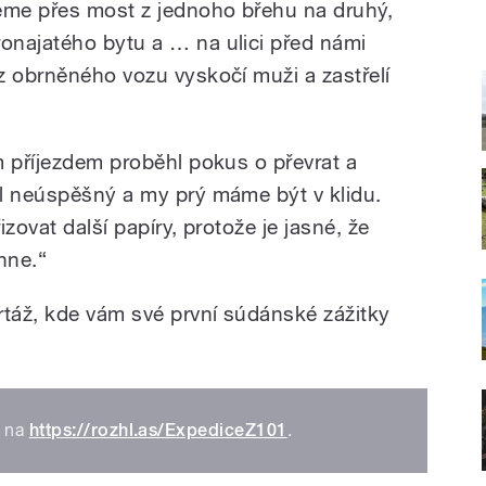
eme přes most z jednoho břehu na druhý,
onajatého bytu a … na ulici před námi
z obrněného vozu vyskočí muži a zastřelí
m příjezdem proběhl pokus o převrat a
l neúspěšný a my prý máme být v klidu.
zovat další papíry, protože je jasné, že
hne.“
rtáž, kde vám své první súdánské zážitky
e na
https://rozhl.as/ExpediceZ101
.