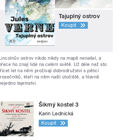
Tajuplný ostrov
Koupit
Lincolnův ostrov nikdo nikdy na mapě nenašel, a
přece ho znají lidé na celém světě. Už déle než sto
třicet let na něm prožívají dobrodružství s pěticí
trosečníků, kteří na něm našli útočiště, a hlavně
nejedno tajemství.
Šikmý kostel 3
Karin Lednická
Koupit