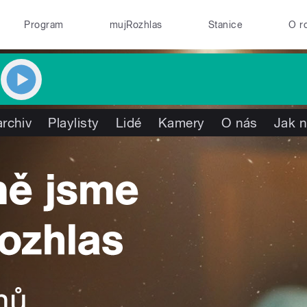
Program
mujRozhlas
Stanice
O r
rchiv
Playlisty
Lidé
Kamery
O nás
Jak n