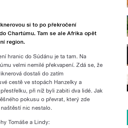
knerovou si to po překročení
do Chartúmu. Tam se ale Afrika opět
ní region.
ní hranic do Súdánu je ta tam. Na
úmu velmi nemilé překvapení. Zdá se, že
knerová dostali do zatím
své cestě ve stopách Hanzelky a
přestřelku, při níž byli zabiti dva lidé. Jak
spěšného pokusu o převrat, který zde
naštěstí nic nestalo.
ehy Tomáše a Lindy: