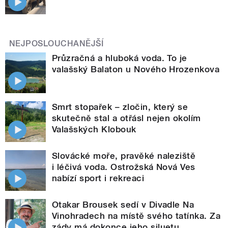
NEJPOSLOUCHANĚJŠÍ
Průzračná a hluboká voda. To je
valašský Balaton u Nového Hrozenkova
Smrt stopařek – zločin, který se
skutečně stal a otřásl nejen okolím
Valašských Klobouk
Slovácké moře, pravěké naleziště
i léčivá voda. Ostrožská Nová Ves
nabízí sport i rekreaci
Otakar Brousek sedí v Divadle Na
Vinohradech na místě svého tatínka. Za
zády má dokonce jeho siluetu