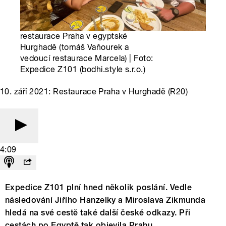
restaurace Praha v egyptské
Hurghadě (tomáš Vaňourek a
vedoucí restaurace Marcela) | Foto:
Expedice Z101 (bodhi.style s.r.o.)
10. září 2021: Restaurace Praha v Hurghadě (R20)
4:09
Expedice Z101 plní hned několik poslání. Vedle
následování Jiřího Hanzelky a Miroslava Zikmunda
hledá na své cestě také další české odkazy. Při
cestách po Egyptě tak objevila Prahu.