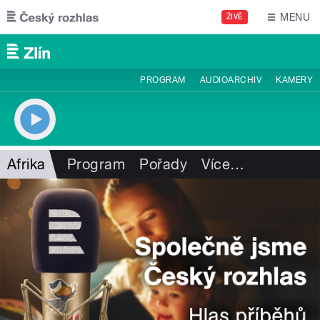
Přejít k hlavnímu obsahu
MENU
ŽIVĚ
PROGRAM
AUDIOARCHIV
KAMERY
Afrika
Program
Pořady
Více
…