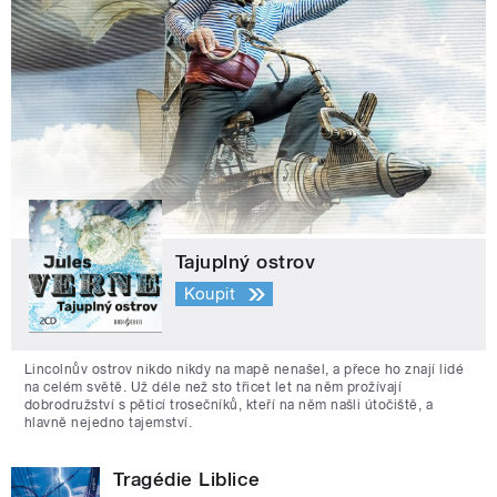
Tajuplný ostrov
Koupit
Lincolnův ostrov nikdo nikdy na mapě nenašel, a přece ho znají lidé
na celém světě. Už déle než sto třicet let na něm prožívají
dobrodružství s pěticí trosečníků, kteří na něm našli útočiště, a
hlavně nejedno tajemství.
Tragédie Liblice