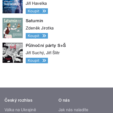
Jiří Havelka
Koupit
Saturnin
Zdeněk Jirotka
Koupit
Půlnoční párty S+Š
Jiří Suchý, Jiří Šlitr
Koupit
Český rozhlas
O nás
Válka na Ukrajině
Jak nás naladíte