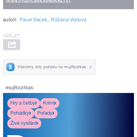
https://rozhl.as/ExpediceZ101
.
autoři:
Pavel Vacek
,
Růžena Vorlová
Všechny díly pořadu na mujRozhlas
mujRozhlas
Hry a četby
Krimi
Pohádky
Pořady
Živé vysílání