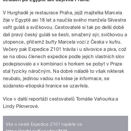
V Hurghadě je restaurace Praha, jejíž majitelka Marcela
žije v Egyptě asi 18 let a naučila svého manžela Silvestra
vařit guláš a svíčkovou. Cestovatelé si tak po delší době
dali pravý český guláš se šesti, smažený sýr, svíčkovou a
utopence, přičemž buřty Marcela vozí z Česka v kufru.
Večery pak Expedice Z101 trávila i u slivovice a piva, což
se na obou členech expedice podle jejich vlastních slov
podepisovalo a v kombinaci s horkem se pobyt v Praze
stal fyzicky náročným. Na dobré náladě to však nikterak
neubalo, jedinou vadou na kráse je informace, se
súdansko-etiopská hranice se uzavřela.
Více v další reportáži cestovatelů Tomáše Vaňourka a
Lindy Piknerové.
Vše o cestě Expedice Z101 najdete na