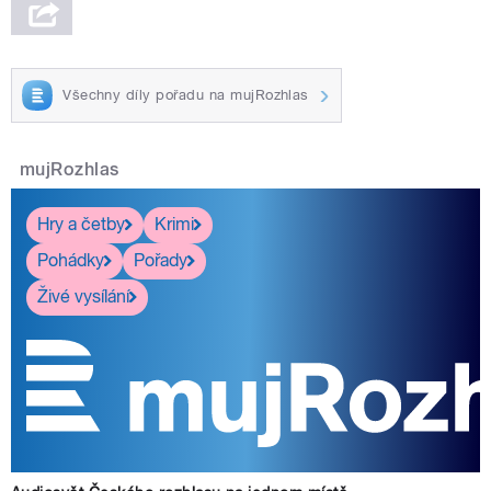
Všechny díly pořadu na mujRozhlas
mujRozhlas
Hry a četby
Krimi
Pohádky
Pořady
Živé vysílání