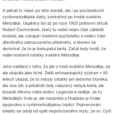
A pátrali tu nejen po této stavbě, ale i po pozůstatcích
cyrilometodějské doby, konkrétně po hrobě svatého
Metoděje. Úspěšný byl až po roce 1903 poštovní oficiál
Robert Čechmánek, který tu našel nejen část základů
kostela, ale vykopal i kosterní pozůstatky a našel i část
dřevěného zakrouceného předmětu, o kterém se
domníval, že to je biskupská berla. Začal tedy tvrdit, že
našel kosterní ostatky svatého Metoděje.
Jeho nadšení z toho, že jde o hrob svatého Metoděje, se
ale ukázalo jako liché. Další antropologický výzkum v 50.
letech ukázal, že to nebyly ostatky jen jednoho člověka,
ale více lidí, a předmět tady nalezený nebyla berla, ale
kousek dřeviny nebo kořen. Legenda a naděje, že tu
Metodějův hrob je, ale nezanikla a Hradisko je trvale
spojováno s cyrilometodějskou tradicí. Pojmenování
lokality se odvíjí od opět nepotvrzeného mýtu, že sv. Cyril