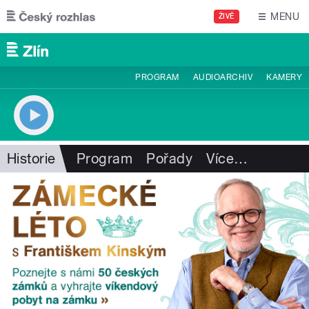
Přejít k hlavnímu obsahu
MENU
ŽIVĚ
PROGRAM
AUDIOARCHIV
KAMERY
Historie
Program
Pořady
Více
…