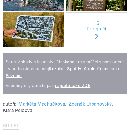
16
fotografií
Seriál Záhady a tajemství Zlínského kraje můžete poslouchat
i v podcastech na
mujRozhlas
,
Spotify
,
Apple iTunes
nebo
Seznam
.
Všechny díly pořadu pak
najdete také ZDE
.
autoři:
Markéta Macháčková
,
Zdeněk Urbanovský
,
Klára Pelcová