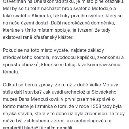
Osvětiman na Uherskohradišťsku, je místo plné otazníků.
Měl by se tu totiž nacházet hrob svatého Metoděje a
také svatého Klimenta, fakticky prvního světce, který se
na naše území dostal. Další neprokázaná domněnka,
která se s tímto místem spojuje, je tvrzení, že tady
existoval raně křesťanský klášter.
Pokud se na toto místo vydáte, najdete základy
středověkého kostela, novodobou kapličku, zvonkohru a
spoustu obrázků, které se vztahují k velkomoravskému
tématu.
Odkud se berou zprávy, že tu už v době Velké Moravy
stála další stavba? Jak uvádí archeoložka Slováckého
muzea Dana Menoušková, v první písemné zprávě o
tomto místě je i zmínka o tom, že v roce 1358 tady byla
nějaká stavba, která v té době už byla zříceninou. Ta tedy
může být zahloubená v zemi, ale archeologové ani
amatérští hledači ji zatím nenašli.