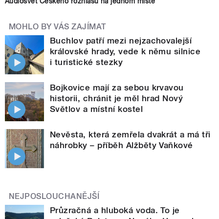
Audiosvět Českého rozhlasu na jednom místě
MOHLO BY VÁS ZAJÍMAT
Buchlov patří mezi nejzachovalejší
královské hrady, vede k němu silnice
i turistické stezky
Bojkovice mají za sebou krvavou
historii, chránit je měl hrad Nový
Světlov a místní kostel
Nevěsta, která zemřela dvakrát a má tři
náhrobky – příběh Alžběty Vaňkové
NEJPOSLOUCHANĚJŠÍ
Průzračná a hluboká voda. To je