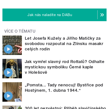
Jak nás naladíte na DABu
VÍCE O TÉMATU
Let Josefa Kužely a Jiřího Matičky za
svobodou rozpoutal na Zlínsku masakr
celých rodin
Jak vymřel slavný rod Rottalů? Odhalte
mystickou symboliku Černé kaple
v Holešově
„Pomsta... Tady nenocuj! Bystřice pod
Hostýnem, 1. dubna 1944.“
300 let nezvěstný: Příběh slavičínského