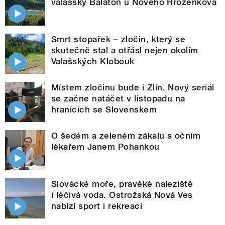
valašský Balaton u Nového Hrozenkova
Smrt stopařek – zločin, který se
skutečně stal a otřásl nejen okolím
Valašských Klobouk
Místem zločinu bude i Zlín. Nový seriál
se začne natáčet v listopadu na
hranicích se Slovenskem
O šedém a zeleném zákalu s očním
lékařem Janem Pohankou
Slovácké moře, pravěké naleziště
i léčivá voda. Ostrožská Nová Ves
nabízí sport i rekreaci