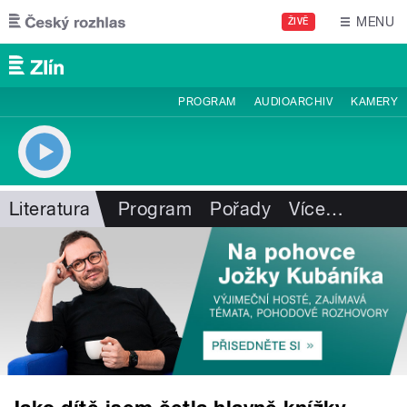
Přejít k hlavnímu obsahu
MENU
ŽIVĚ
PROGRAM
AUDIOARCHIV
KAMERY
Literatura
Program
Pořady
Více
…