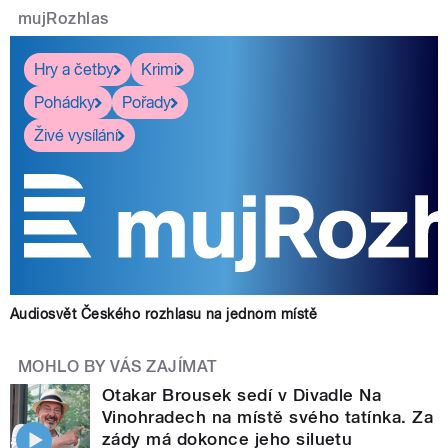
mujRozhlas
Hry a četby
Krimi
Pohádky
Pořady
Živé vysílání
Audiosvět Českého rozhlasu na jednom místě
MOHLO BY VÁS ZAJÍMAT
Otakar Brousek sedí v Divadle Na
Vinohradech na místě svého tatínka. Za
zády má dokonce jeho siluetu