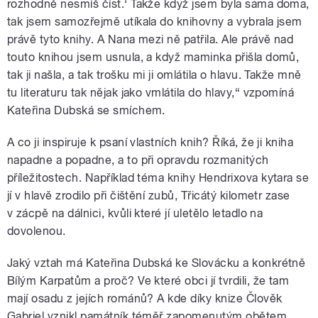
rozhodně nesmíš číst.‘ Takže když jsem byla sama doma,
tak jsem samozřejmě utíkala do knihovny a vybrala jsem
právě tyto knihy. A Nana mezi ně patřila. Ale právě nad
touto knihou jsem usnula, a když maminka přišla domů,
tak ji našla, a tak trošku mi ji omlátila o hlavu. Takže mně
tu literaturu tak nějak jako vmlátila do hlavy,“ vzpomíná
Kateřina Dubská se smíchem.
A co ji inspiruje k psaní vlastních knih? Říká, že ji kniha
napadne a popadne, a to při opravdu rozmanitých
příležitostech. Například téma knihy Hendrixova kytara se
jí v hlavě zrodilo při čištění zubů, Třicátý kilometr zase
v zácpě na dálnici, kvůli které jí uletělo letadlo na
dovolenou.
Jaký vztah má Kateřina Dubská ke Slovácku a konkrétně
Bílým Karpatům a proč? Ve které obci jí tvrdili, že tam
mají osadu z jejích románů? A kde díky knize Člověk
Gabriel vznikl památník téměř zapomenutým obětem