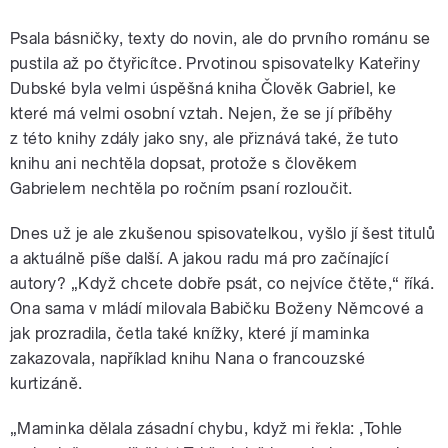
Psala básničky, texty do novin, ale do prvního románu se
pustila až po čtyřicítce. Prvotinou spisovatelky Kateřiny
Dubské byla velmi úspěšná kniha Člověk Gabriel, ke
které má velmi osobní vztah. Nejen, že se jí příběhy
z této knihy zdály jako sny, ale přiznává také, že tuto
knihu ani nechtěla dopsat, protože s člověkem
Gabrielem nechtěla po ročním psaní rozloučit.
Dnes už je ale zkušenou spisovatelkou, vyšlo jí šest titulů
a aktuálně píše další. A jakou radu má pro začínající
autory? „Když chcete dobře psát, co nejvíce čtěte,“ říká.
Ona sama v mládí milovala Babičku Boženy Němcové a
jak prozradila, četla také knížky, které jí maminka
zakazovala, například knihu Nana o francouzské
kurtizáně.
„Maminka dělala zásadní chybu, když mi řekla: ‚Tohle