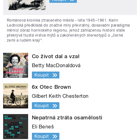
Románová kronika ztraceného města - léta 1945–1961. Karin
Lednická předkládá do značné míry převratný, dosavadní paradigma
měnící obraz hornického regionu, jehož zahlazenou historii stále
překrývá tlustá vrstva mýtů a zakořeněných stereotypů o „černé
zemi a rudém kraji“.
Co život dal a vzal
Betty MacDonaldová
Koupit
6x Otec Brown
Gilbert Keith Chesterton
Koupit
Nepatrná ztráta osamělosti
Eli Beneš
Koupit