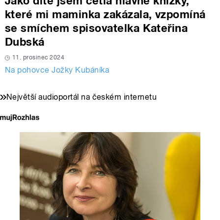
Jako dítě jsem četla hlavně knížky,
které mi maminka zakázala, vzpomíná
se smíchem spisovatelka Kateřina
Dubská
11. prosinec 2024
Na pohovce Jožky Kubáníka
Největší audioportál na českém internetu