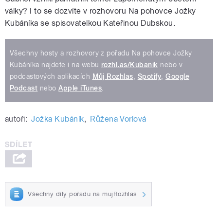
války? I to se dozvíte v rozhovoru Na pohovce Jožky
Kubáníka se spisovatelkou Kateřinou Dubskou.
Všechny hosty a rozhovory z pořadu Na pohovce Jožky
Kubáníka najdete i na webu
rozhl.as/Kubanik
nebo v
podcastových aplikacích
Můj Rozhlas
,
Spotify
,
Google
Podcast
nebo
Apple iTunes
.
autoři:
Jožka Kubáník
,
Růžena Vorlová
Všechny díly pořadu na mujRozhlas