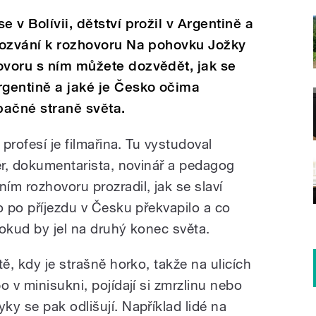
 v Bolívii, dětství prožil v Argentině a
 pozvání k rozhovoru Na pohovku Jožky
ovoru s ním můžete dozvědět, jak se
rgentině a jaké je Česko očima
opačné straně světa.
 profesí je filmařina. Tu vystudoval
ér, dokumentarista, novinář a pedagog
ím rozhovoru prozradil, jak se slaví
o po příjezdu v Česku překvapilo a co
pokud by jel na druhý konec světa.
ě, kdy je strašně horko, takže na ulicích
o v minisukni, pojídají si zmrzlinu nebo
y se pak odlišují. Například lidé na