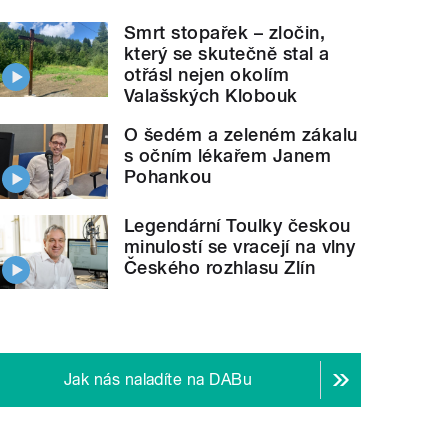
Smrt stopařek – zločin,
který se skutečně stal a
otřásl nejen okolím
Valašských Klobouk
O šedém a zeleném zákalu
s očním lékařem Janem
Pohankou
Legendární Toulky českou
minulostí se vracejí na vlny
Českého rozhlasu Zlín
Jak nás naladíte na DABu