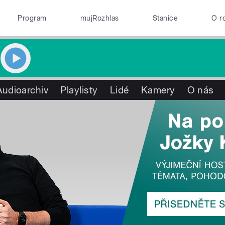
Program
mujRozhlas
Stanice
O r
Audioarchiv
Playlisty
Lidé
Kamery
O nás