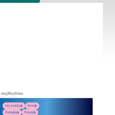
mujRozhlas
Hry a četby
Krimi
Pohádky
Pořady