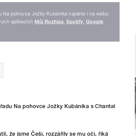
u Na pohovce Jožky Kubáníka najdete i na webu
ých aplikacích
Můj Rozhlas
,
Spotify
,
Google
ořadu Na pohovce Jožky Kubáníka s Chantal
til, že jsme Češi, rozzářily se mu oči, říká