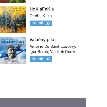
HoKlaFaKla
Ondřej Kukal
Koupit
Válečný pilot
Antoine De Saint Exupéry,
Igor Bareš, Vladimír Rusko
Koupit