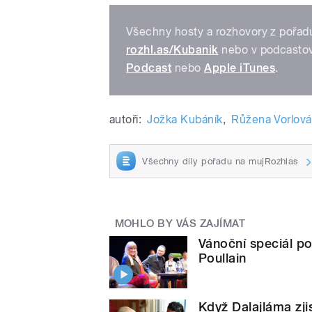
Všechny hosty a rozhovory z pořad
rozhl.as/Kubanik
nebo v podcastov
Podcast
nebo
Apple iTunes
.
autoři:
Jožka Kubáník
,
Růžena Vorlová
Všechny díly pořadu na mujRozhlas
MOHLO BY VÁS ZAJÍMAT
Vánoční speciál p
Poullain
Když Dalajláma zjis