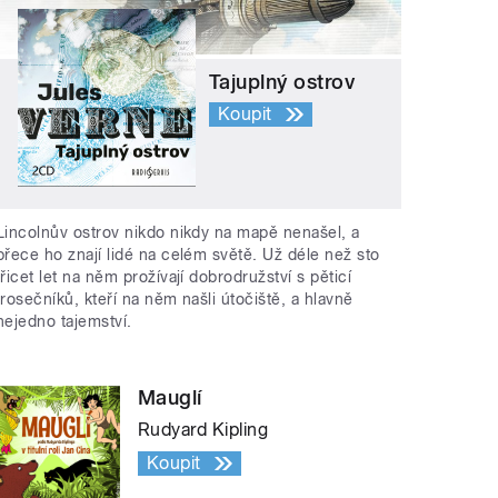
Tajuplný ostrov
Koupit
Lincolnův ostrov nikdo nikdy na mapě nenašel, a
přece ho znají lidé na celém světě. Už déle než sto
třicet let na něm prožívají dobrodružství s pěticí
trosečníků, kteří na něm našli útočiště, a hlavně
nejedno tajemství.
Mauglí
Rudyard Kipling
Koupit