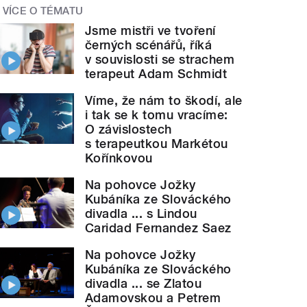
VÍCE O TÉMATU
Jsme mistři ve tvoření
černých scénářů, říká
v souvislosti se strachem
terapeut Adam Schmidt
Víme, že nám to škodí, ale
i tak se k tomu vracíme:
O závislostech
s terapeutkou Markétou
Kořínkovou
Na pohovce Jožky
Kubáníka ze Slováckého
divadla ... s Lindou
Caridad Fernandez Saez
Na pohovce Jožky
Kubáníka ze Slováckého
divadla ... se Zlatou
Adamovskou a Petrem