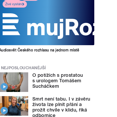
Živé vysílání
Audiosvět Českého rozhlasu na jednom místě
NEJPOSLOUCHANĚJŠÍ
O potížích s prostatou
s urologem Tomášem
Sucháčkem
Smrt není tabu. I v závěru
života lze plnit přání a
prožít chvíle v klidu, říká
odbornice