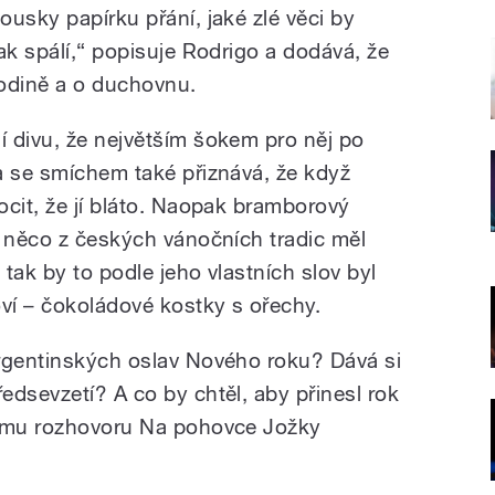
usky papírku přání, jaké zlé věci by
ak spálí,“ popisuje Rodrigo a dodává, že
rodině a o duchovnu.
 divu, že největším šokem pro něj po
a se smíchem také přiznává, že když
ocit, že jí bláto. Naopak bramborový
i něco z českých vánočních tradic měl
tak by to podle jeho vlastních slov byl
oví – čokoládové kostky s ořechy.
rgentinských oslav Nového roku? Dává si
edsevzetí? A co by chtěl, aby přinesl rok
namu rozhovoru Na pohovce Jožky