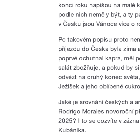
konci roku napíšou na malé ko
podle nich neměly být, a ty p
v Česku jsou Vánoce více o 
Po takovém popisu proto není
příjezdu do Česka byla zima 
poprvé ochutnal kapra, měl p
salát zbožňuje, a pokud by s
odvézt na druhý konec světa, 
Ježíšek a jeho oblíbené cukr
Jaké je srovnání českých a a
Rodrigo Morales novoroční př
2025? I to se dozvíte v záz
Kubáníka.