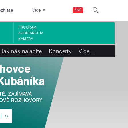
ozhlase
Více
ŽIVĚ
PROGRAM
AUDIOARCHIV
KAMERY
Jak nás naladíte
Koncerty
Více
…