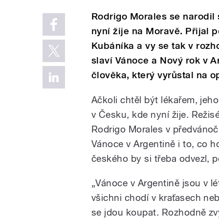
Rodrigo Morales se narodil se
nyní žije na Moravě. Přijal
Kubáníka a vy se tak v rozh
slaví Vánoce a Nový rok v A
člověka, který vyrůstal na 
Ačkoli chtěl být lékařem, jeho
v Česku, kde nyní žije. Režis
Rodrigo Morales v předvánočn
Vánoce v Argentině i to, co h
českého by si třeba odvezl, 
„Vánoce v Argentině jsou v lét
všichni chodí v kraťasech neb
se jdou koupat. Rozhodně zvyk