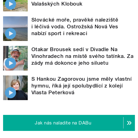
Valašských Klobouk
Slovácké moře, pravěké naleziště
i léčivá voda. Ostrožská Nová Ves
nabízí sport i rekreaci
Otakar Brousek sedí v Divadle Na
Vinohradech na místě svého tatínka. Za
zády má dokonce jeho siluetu
S Hankou Zagorovou jsme měly vlastní
hymnu, říká její spolubydlící z kolejí
Vlasta Peterková
Jak nás naladíte na DABu