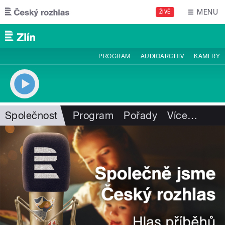
Přejít k hlavnímu obsahu
MENU
ŽIVĚ
PROGRAM
AUDIOARCHIV
KAMERY
Společnost
Program
Pořady
Více
…