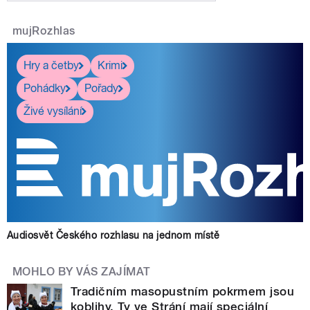
mujRozhlas
Hry a četby
Krimi
Pohádky
Pořady
Živé vysílání
Audiosvět Českého rozhlasu na jednom místě
MOHLO BY VÁS ZAJÍMAT
Tradičním masopustním pokrmem jsou
koblihy. Ty ve Strání mají speciální