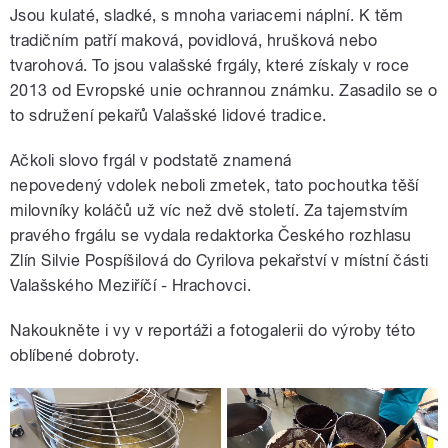
Jsou kulaté, sladké, s mnoha variacemi náplní. K těm
tradičním patří maková, povidlová, hrušková nebo
tvarohová. To jsou valašské frgály, které získaly v roce
2013 od Evropské unie ochrannou známku. Zasadilo se o
to sdružení pekařů Valašské lidové tradice.
Ačkoli slovo frgál v podstatě znamená
nepovedený vdolek neboli zmetek, tato pochoutka těší
milovníky koláčů už víc než dvě století. Za tajemstvím
pravého frgálu se vydala redaktorka Českého rozhlasu
Zlín Silvie Pospíšilová do Cyrilova pekařství v místní části
Valašského Meziříčí - Hrachovci.
Nakoukněte i vy v reportáži a fotogalerii do výroby této
oblíbené dobroty.