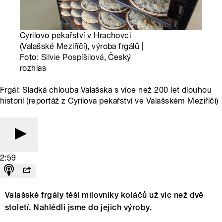
Cyrilovo pekařství v Hrachovci
(Valašské Meziříčí), výroba frgálů |
Foto:
Silvie Pospíšilová
, Český
rozhlas
Frgál: Sladká chlouba Valašska s více než 200 let dlouhou
historií (reportáž z Cyrilova pekařství ve Valašském Meziříčí)
2:59
Valašské frgály těší milovníky koláčů už víc než dvě
století. Nahlédli jsme do jejich výroby.