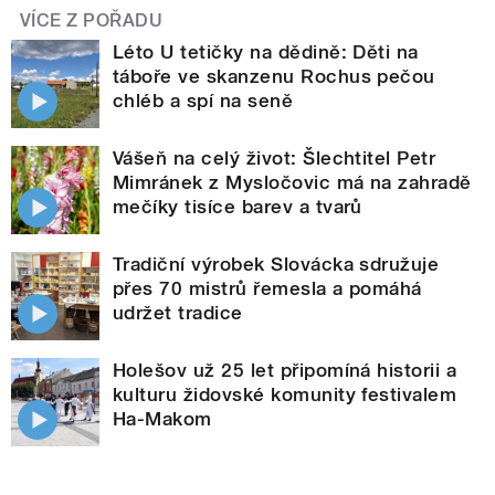
VÍCE Z POŘADU
Léto U tetičky na dědině: Děti na
táboře ve skanzenu Rochus pečou
chléb a spí na seně
Vášeň na celý život: Šlechtitel Petr
Mimránek z Mysločovic má na zahradě
mečíky tisíce barev a tvarů
Tradiční výrobek Slovácka sdružuje
přes 70 mistrů řemesla a pomáhá
udržet tradice
Holešov už 25 let připomíná historii a
kulturu židovské komunity festivalem
Ha-Makom