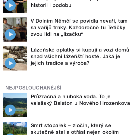
historii i podobu
V Dolním Němčí se povidla nevaří, tam
sa vařijů trnky. Každoročně tu Tetičky
zvou lidi na „lízačku“
Lázeňské oplatky si kupují a vozí domů
snad všichni lázeňští hosté. Jaká je
jejich tradice a výroba?
NEJPOSLOUCHANĚJŠÍ
Průzračná a hluboká voda. To je
valašský Balaton u Nového Hrozenkova
Smrt stopařek – zločin, který se
skutečně stal a otřásl nejen okolím