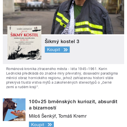
Šikmý kostel 3
Koupit
Románová kronika ztraceného města - léta 1945–1961. Karin
Lednická předkládá do značné míry převratný, dosavadní paradigma
měnící obraz hornického regionu, jehož zahlazenou historii stále
překrývá tlustá vrstva mýtů a zakořeněných stereotypů o „černé
zemi a rudém kraji“.
100+25 brněnských kuriozit, absurdit
a bizarností
Miloš Šenkýř, Tomáš Kremr
Koupit