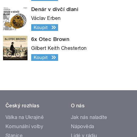
Denár v dívčí dlani
Václav Erben
Koupit
6x Otec Brown
Gilbert Keith Chesterton
Koupit
Český rozhlas
O nás
Válka na Ukrajině
Jak nás naladíte
Komunální volby
Nápověda
Stanice
Lidé v rádiu