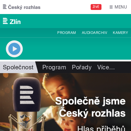
Přejít k hlavnímu obsahu
MENU
ŽIVĚ
PROGRAM
AUDIOARCHIV
KAMERY
Společnost
Program
Pořady
Více
…