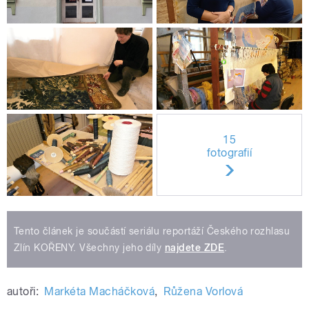
15
fotografií
Tento článek je součástí seriálu reportáží Českého rozhlasu
Zlín KOŘENY. Všechny jeho díly
najdete ZDE
.
autoři:
Markéta Macháčková
,
Růžena Vorlová