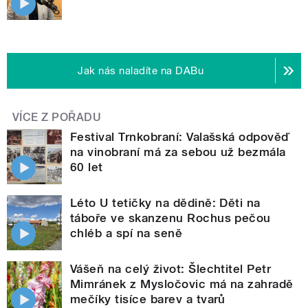
Jak nás naladíte na DABu
VÍCE Z POŘADU
Festival Trnkobraní: Valašská odpověď
na vinobraní má za sebou už bezmála
60 let
Léto U tetičky na dědině: Děti na
táboře ve skanzenu Rochus pečou
chléb a spí na seně
Vášeň na celý život: Šlechtitel Petr
Mimránek z Mysločovic má na zahradě
mečíky tisíce barev a tvarů