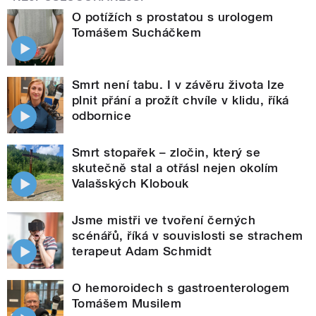
O potížích s prostatou s urologem
Tomášem Sucháčkem
Smrt není tabu. I v závěru života lze
plnit přání a prožít chvíle v klidu, říká
odbornice
Smrt stopařek – zločin, který se
skutečně stal a otřásl nejen okolím
Valašských Klobouk
Jsme mistři ve tvoření černých
scénářů, říká v souvislosti se strachem
terapeut Adam Schmidt
O hemoroidech s gastroenterologem
Tomášem Musilem