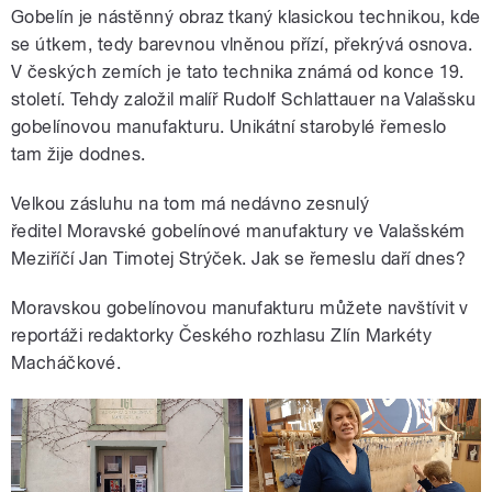
Gobelín je nástěnný obraz tkaný klasickou technikou, kde
se útkem, tedy barevnou vlněnou přízí, překrývá osnova.
V českých zemích je tato technika známá od konce 19.
století. Tehdy založil malíř Rudolf Schlattauer na Valašsku
gobelínovou manufakturu. Unikátní starobylé řemeslo
tam žije dodnes.
Velkou zásluhu na tom má nedávno zesnulý
ředitel Moravské gobelínové manufaktury ve Valašském
Meziříčí Jan Timotej Strýček. Jak se řemeslu daří dnes?
Moravskou gobelínovou manufakturu můžete navštívit v
reportáži redaktorky Českého rozhlasu Zlín Markéty
Macháčkové.