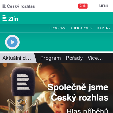
Přejít k hlavnímu obsahu
MENU
ŽIVĚ
PROGRAM
AUDIOARCHIV
KAMERY
Aktuální dění
Program
Pořady
Více
…