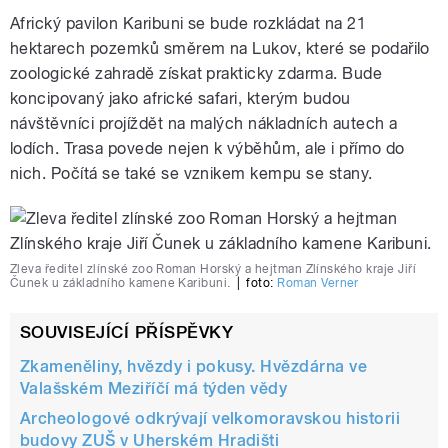
Africký pavilon Karibuni se bude rozkládat na 21
hektarech pozemků směrem na Lukov, které se podařilo
zoologické zahradě získat prakticky zdarma. Bude
koncipovaný jako africké safari, kterým budou
návštěvníci projíždět na malých nákladních autech a
lodích. Trasa povede nejen k výběhům, ale i přímo do
nich. Počítá se také se vznikem kempu se stany.
Zleva ředitel zlínské zoo Roman Horský a hejtman Zlínského kraje Jiří
Čunek u základního kamene Karibuni.
|
foto:
Roman Verner
SOUVISEJÍCÍ PŘÍSPĚVKY
Zkameněliny, hvězdy i pokusy. Hvězdárna ve
Valašském Meziříčí má týden vědy
Archeologové odkrývají velkomoravskou historii
budovy ZUŠ v Uherském Hradišti