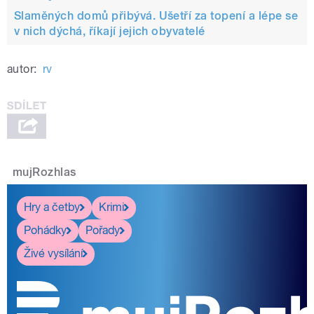
Slaměných domů přibývá. Ušetří za topení a lépe se
v nich dýchá, říkají jejich obyvatelé
autor:
rv
mujRozhlas
Hry a četby
Krimi
Pohádky
Pořady
Živé vysílání