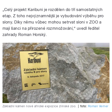
„Celý projekt Karibuni je rozdělen do tří samostatných
etap. Z toho nejvýznamnější je vybudování výběhu pro
slony. Díky němu vůbec mohou setrvat sloni v ZOO a
mají šanci na přirozené rozmnožování,“ uvedl ředitel
zahrady Roman Horský.
Základní kámen nové africké expozice zlínské zoo.
|
foto:
Roman Verner