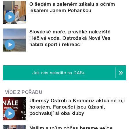
O šedém a zeleném zákalu s očním
lékařem Janem Pohankou
Slovácké moře, pravěké naleziště
i léčivá voda. Ostrožská Nová Ves
nabízí sport i rekreaci
Jak nás naladíte na DABu
VÍCE Z POŘADU
Uherský Ostroh a Kroměříž aktuálně žijí
hokejem. Fanoušci jsou úžasní,
pochvalují si oba kluby
Našim supům občas bereme vejce