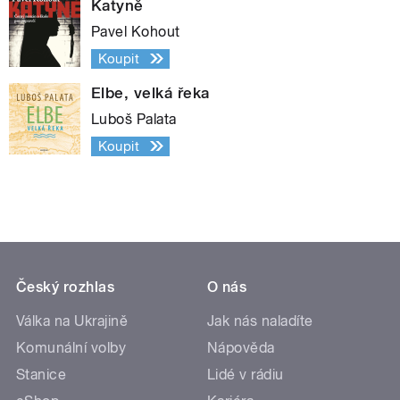
Katyně
Pavel Kohout
Koupit
Elbe, velká řeka
Luboš Palata
Koupit
Český rozhlas
O nás
Válka na Ukrajině
Jak nás naladíte
Komunální volby
Nápověda
Stanice
Lidé v rádiu