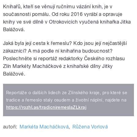
Knihařů, kteří se věnují ručnímu vázání knih, je v
současnosti pomálu. Od roku 2016 vyrábí a opravuje
knihy ve své dílně v Otrokovicích vyučená knihařka Jitka
Balážová.
Jaká byla její cesta k řemeslu? Kdo jsou její nejčastější
zákazníci? A má podle ní knihařina budoucnost?
Poslechněte si reportáž redaktorky Českého rozhlasu
Zlín Markéty Macháčkové z knihařské dílny Jitky
Balážové.
Reportáže o dalších lidech ze Zlínského kraje, pro které se
tradice a řemeslo staly osudem a životní náplní, najdete na
https://rozhl.as/tradicniremeslaZLkraj
autoři:
Markéta Macháčková
,
Růžena Vorlová