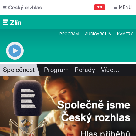
Přejít k hlavnímu obsahu
MENU
ŽIVĚ
PROGRAM
AUDIOARCHIV
KAMERY
Společnost
Program
Pořady
Více
…