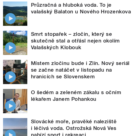
Průzračná a hluboká voda. To je
valašský Balaton u Nového Hrozenkova
Smrt stopařek – zločin, který se
skutečně stal a otřásl nejen okolím
Valašských Klobouk
Místem zločinu bude i Zlín. Nový seriál
se začne natáčet v listopadu na
hranicích se Slovenskem
O šedém a zeleném zákalu s očním
lékařem Janem Pohankou
Slovácké moře, pravěké naleziště
i léčivá voda. Ostrožská Nová Ves
nabízí sport i rekreaci