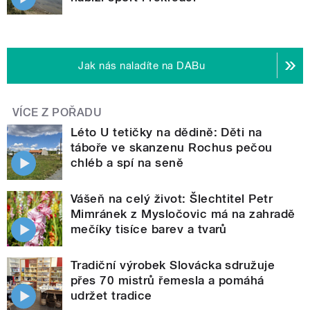
Jak nás naladíte na DABu
VÍCE Z POŘADU
Léto U tetičky na dědině: Děti na
táboře ve skanzenu Rochus pečou
chléb a spí na seně
Vášeň na celý život: Šlechtitel Petr
Mimránek z Mysločovic má na zahradě
mečíky tisíce barev a tvarů
Tradiční výrobek Slovácka sdružuje
přes 70 mistrů řemesla a pomáhá
udržet tradice