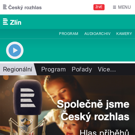
Přejít k hlavnímu obsahu
MENU
ŽIVĚ
PROGRAM
AUDIOARCHIV
KAMERY
Regionální
Program
Pořady
Více
…