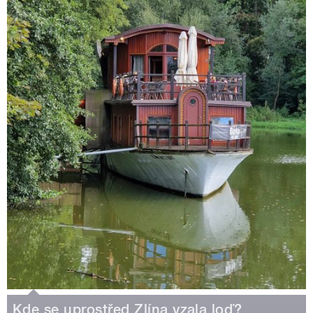
Kde se uprostřed Zlína vzala loď?