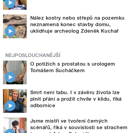
Nález kostry nebo střepů na pozemku
neznamená konec stavby domu,
uklidňuje archeolog Zdeněk Kuchař
NEJPOSLOUCHANĚJŠÍ
O potížích s prostatou s urologem
Tomášem Sucháčkem
Smrt není tabu. I v závěru života lze
plnit přání a prožít chvíle v klidu, říká
odbornice
Jsme mistři ve tvoření černých
scénářů, říká v souvislosti se strachem