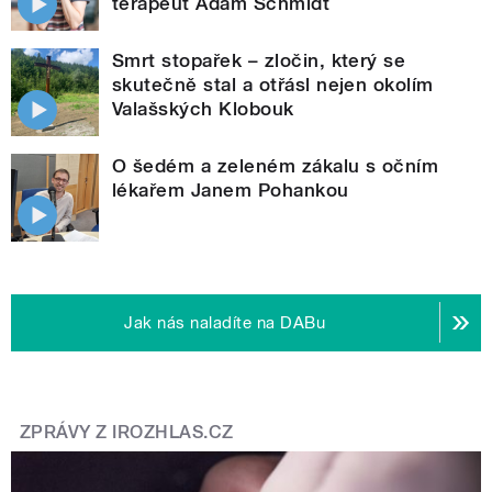
terapeut Adam Schmidt
Smrt stopařek – zločin, který se
skutečně stal a otřásl nejen okolím
Valašských Klobouk
O šedém a zeleném zákalu s očním
lékařem Janem Pohankou
Jak nás naladíte na DABu
ZPRÁVY Z IROZHLAS.CZ