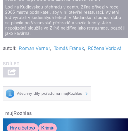
Loď na Kudlovskou přehradu v centru Zlína přivezl v roce
2005 místní podnikatel, aby v ní otevřel restauraci. Výletní
loď vyrobili v šedesátých letech v Maďarsku, dlouhou dobu
se plavila po Vranovské přehradě a vozila turisty. Jako
nepojízdná sloužila ve Zlíně nejdříve jako restaurace, později
jako kavárna.
autoři:
Roman Verner
,
Tomáš Fránek
,
Růžena Vorlová
Všechny díly pořadu na mujRozhlas
mujRozhlas
Hry a četby
Krimi