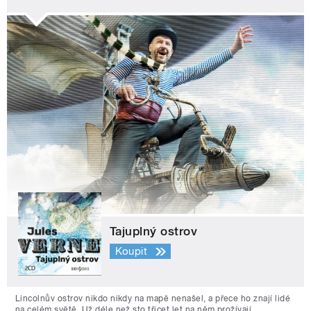
Tajuplný ostrov
Koupit
Lincolnův ostrov nikdo nikdy na mapě nenašel, a přece ho znají lidé
na celém světě. Už déle než sto třicet let na něm prožívají