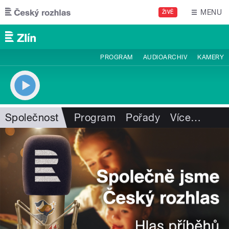
Přejít k hlavnímu obsahu
MENU
ŽIVĚ
PROGRAM
AUDIOARCHIV
KAMERY
Společnost
Program
Pořady
Více
…