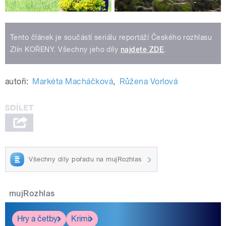
Tento článek je součástí seriálu reportáží Českého rozhlasu
Zlín KOŘENY. Všechny jeho díly
najdete ZDE
.
autoři:
Markéta Macháčková
,
Růžena Vorlová
Všechny díly pořadu na mujRozhlas
mujRozhlas
Hry a četby
Krimi