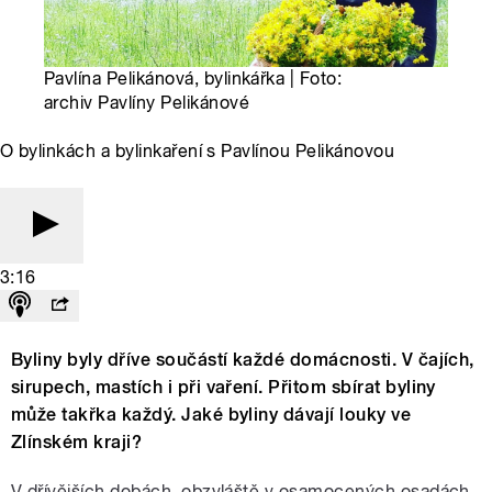
Pavlína Pelikánová, bylinkářka | Foto:
archiv Pavlíny Pelikánové
O bylinkách a bylinkaření s Pavlínou Pelikánovou
3:16
Byliny byly dříve součástí každé domácnosti. V čajích,
sirupech, mastích i při vaření. Přitom sbírat byliny
může takřka každý. Jaké byliny dávají louky ve
Zlínském kraji?
V dřívějších dobách, obzvláště v osamocených osadách