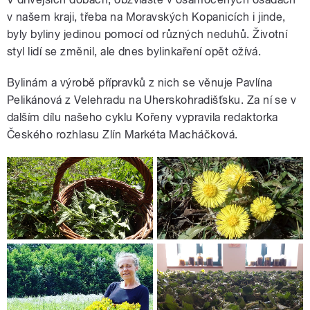
v našem kraji, třeba na Moravských Kopanicích i jinde,
byly byliny jedinou pomocí od různých neduhů. Životní
styl lidí se změnil, ale dnes bylinkaření opět ožívá.
Bylinám a výrobě přípravků z nich se věnuje Pavlína
Pelikánová z Velehradu na Uherskohradišťsku. Za ní se v
dalším dílu našeho cyklu Kořeny vypravila redaktorka
Českého rozhlasu Zlín Markéta Macháčková.