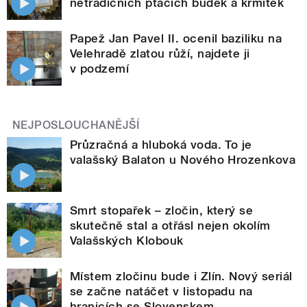
netradičních ptačích budek a krmítek
Papež Jan Pavel II. ocenil baziliku na
Velehradě zlatou růží, najdete ji
v podzemí
NEJPOSLOUCHANĚJŠÍ
Průzračná a hluboká voda. To je
valašský Balaton u Nového Hrozenkova
Smrt stopařek – zločin, který se
skutečně stal a otřásl nejen okolím
Valašských Klobouk
Místem zločinu bude i Zlín. Nový seriál
se začne natáčet v listopadu na
hranicích se Slovenskem