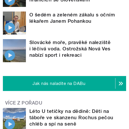
O šedém a zeleném zákalu s očním
lékařem Janem Pohankou
Slovácké moře, pravěké naleziště
i léčivá voda. Ostrožská Nová Ves
nabízí sport i rekreaci
Jak nás naladíte na DABu
VÍCE Z POŘADU
Léto U tetičky na dědině: Děti na
táboře ve skanzenu Rochus pečou
chléb a spí na seně