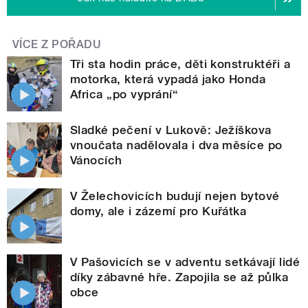
VÍCE Z POŘADU
Tři sta hodin práce, děti konstruktéři a
motorka, která vypadá jako Honda
Africa „po vyprání“
Sladké pečení v Lukově: Ježíškova
vnoučata nadělovala i dva měsíce po
Vánocích
V Želechovicích budují nejen bytové
domy, ale i zázemí pro Kuřátka
V Pašovicích se v adventu setkávají lidé
díky zábavné hře. Zapojila se až půlka
obce