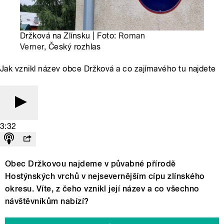
Držková na Zlínsku | Foto:
Roman
Verner
, Český rozhlas
Jak vznikl název obce Držková a co zajímavého tu najdete
3:32
Obec Držkovou najdeme v půvabné přírodě
Hostýnských vrchů v nejsevernějším cípu zlínského
okresu. Víte, z čeho vznikl její název a co všechno
návštěvníkům nabízí?