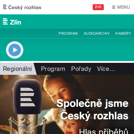
Přejít k hlavnímu obsahu
MENU
ŽIVĚ
PROGRAM
AUDIOARCHIV
KAMERY
Regionální
Program
Pořady
Více
…