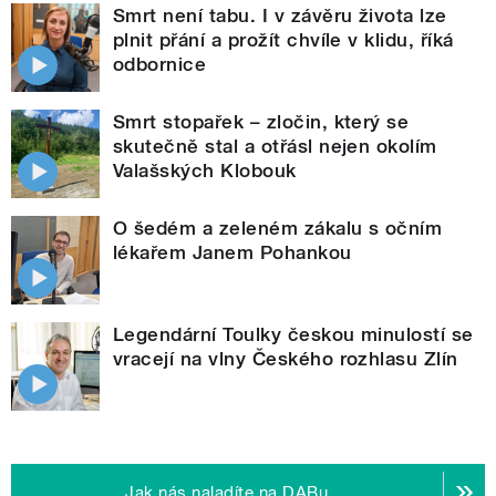
Smrt není tabu. I v závěru života lze
plnit přání a prožít chvíle v klidu, říká
odbornice
Smrt stopařek – zločin, který se
skutečně stal a otřásl nejen okolím
Valašských Klobouk
O šedém a zeleném zákalu s očním
lékařem Janem Pohankou
Legendární Toulky českou minulostí se
vracejí na vlny Českého rozhlasu Zlín
Jak nás naladíte na DABu