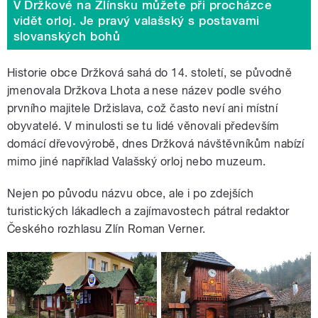
V Držkové na Zlínsku můžete při procházce
vidět orloj. Je pravý valašský s postavami
slovanských bohů
Historie obce Držková sahá do 14. století, se původně
jmenovala Držkova Lhota a nese název podle svého
prvního majitele Držislava, což často neví ani místní
obyvatelé. V minulosti se tu lidé věnovali především
domácí dřevovýrobě, dnes Držková návštěvníkům nabízí
mimo jiné například Valašský orloj nebo muzeum.
Nejen po původu názvu obce, ale i po zdejších
turistických lákadlech a zajímavostech pátral redaktor
Českého rozhlasu Zlín Roman Verner.