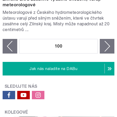
meteorologové
Meteorologové z Českého hydrometeorologického
ústavu varují před silným sněžením, které ve čtvrtek
zasáhne celý Zlínský kraj. Místy může napadnout až 20
centimetrů ...
STRÁNKY
100
n
zí
Jak nás naladíte na DABu
SLEDUJTE NÁS
KOLEGOVÉ