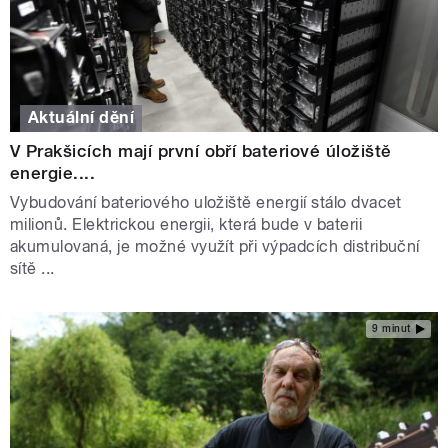
Aktuální dění
V Prakšicích mají první obří bateriové úložiště
energie....
Vybudování bateriového uložiště energií stálo dvacet
milionů. Elektrickou energii, která bude v baterii
akumulovaná, je možné využít při výpadcích distribuční
sítě ...
9 minut