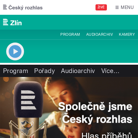
Přejít k hlavnímu obsahu
MENU
ŽIVĚ
PROGRAM
AUDIOARCHIV
KAMERY
Program
Pořady
Audioarchiv
Více
…