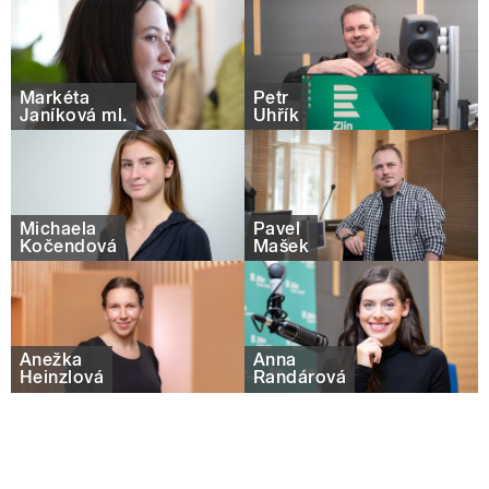
Markéta
Petr
Janíková ml.
Uhřík
Michaela
Pavel
Kočendová
Mašek
Anežka
Anna
Heinzlová
Randárová