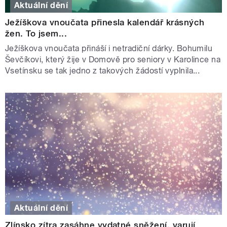
Aktuální dění
Ježíškova vnoučata přinesla kalendář krásných
žen. To jsem...
Ježíškova vnoučata přináší i netradiční dárky. Bohumilu
Ševčíkovi, který žije v Domově pro seniory v Karolince na
Vsetínsku se tak jedno z takových žádostí vyplnila...
Aktuální dění
Zlínsko zítra zasáhne vydatné sněžení, varují